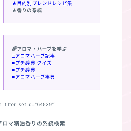
★目的別ブレンドレシピ集
★香りの系統
🌈アロマ・ハーブを学ぶ
□アロマハーブ記事
■プチ辞典 クイズ
■プチ辞典
■アロマハーブ事典
fe_filter_set id="64829"]
アロマ精油香りの系統検索