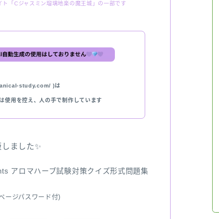
イト「Cジャスミン瑠璃地楽の魔王城」の一部です
nical-study.com/ )は
では使用を控え、人の手で制作しています
出版しました✨
ents アロマハーブ試験対策クイズ形式問題集
ページパスワード付)