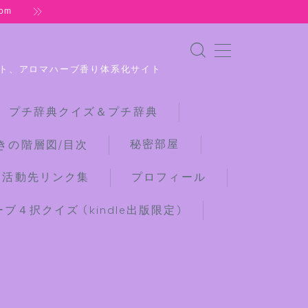
om
ト、アロマハーブ香り体系化サイト
 プチ辞典クイズ＆プチ辞典
秘密部屋
きの階層図/目次
な活動先リンク集
プロフィール
４択クイズ (kindle出版限定)