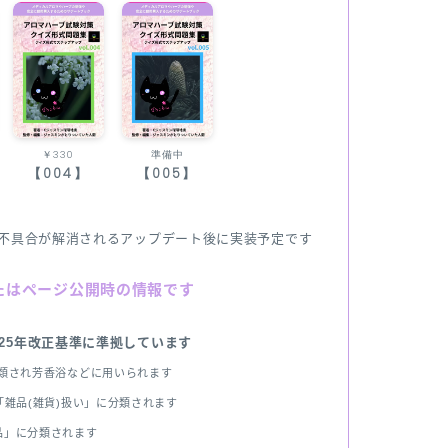
￥330
準備中
【004】
【005】
不具合が解消されるアップデート後に実装予定です
たはページ公開時の情報です
025年改正基準に準拠しています
分類され芳香浴などに用いられます
雑品(雑貨)扱い」に分類されます
品」に分類されます