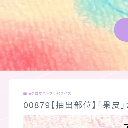
■アロマハーブ４択クイズ
00879【抽出部位】「果