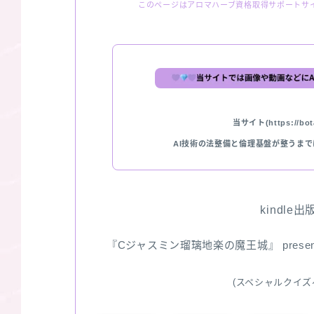
このページはアロマハーブ資格取得サポートサ
当サイト(https://bota
AI技術の法整備と倫理基盤が整うま
kindle
『Cジャスミン瑠璃地楽の魔王城』 pres
(スペシャルクイズ