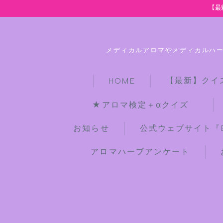
【最
メディカルアロマやメディカルハ
【最新】クイ
HOME
★アロマ検定＋αクイズ
お知らせ
公式ウェブサイト『Bot
アロマハーブアンケート