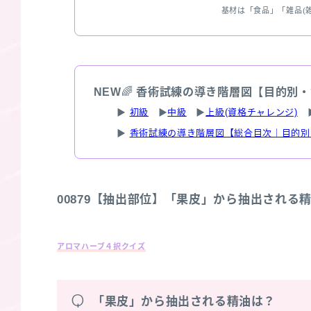
基材は「食品」「雑品(
NEW
🌈
香術試練の導き階層図【目的別・
▶
初級
▶
中級
▶
上級(資格チャレンジ)
▶
香術試練の導き階層図【総合目次｜目的別
00879【抽出部位】「果皮」から抽出される
アロマハーブ４択クイズ
Q
「果皮」から抽出される精油は？