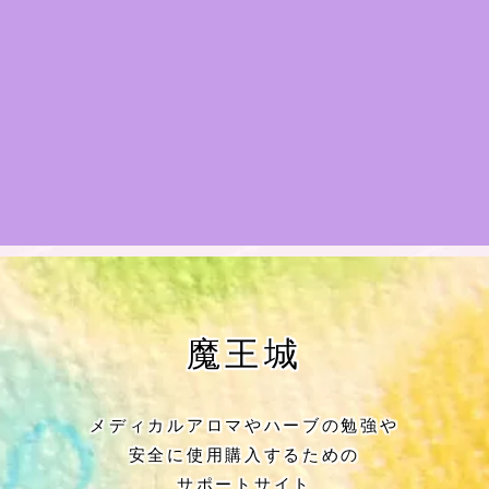
★アロマハーブ傾向チェック
目次
★導きの階層図/目次
秘密部屋
お知らせ
公式ウェブサイト『Botanical Study』
魔王城
Cジャスミン瑠璃地楽の主な活動先リン
ク集
メディカルアロマやハーブの勉強や
安全に使用購入するための
プロフィール
サポートサイト