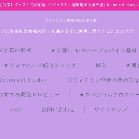
新記事】クイズと花の部屋『Cジャスミン瑠璃地楽の魔王城』botanical-study.c
Cジャスミン瑠璃地楽の魔王城
ーブの資格取得勉強対応・精油を安全に使用し購入するためのサポー
ズと花の部屋
★全種/アロマハーブスパイス基材
HOME
目次
★アロマハーブ傾向チェック
★導
【最新】クイズと花の部屋
anical Study』
Cジャスミン瑠璃地楽の主
おすすめ商品＆レビュー
★スペシャルアロマハーブ
★全種/アロマハーブスパイス基材 プ
チ辞典クイズ＆プチ辞典
お問い合わせ
サイトマップ
FAQ
★アロマ検定＋αクイズ