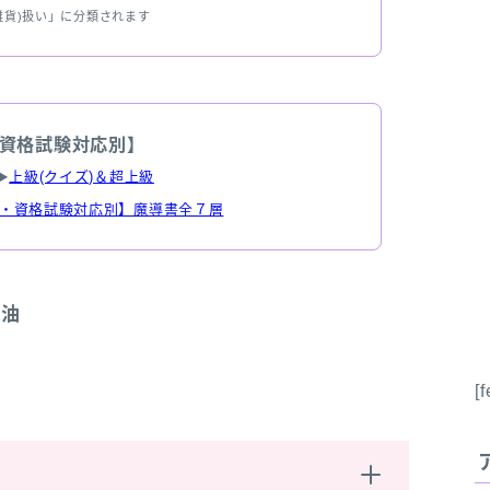
雑貨)扱い」に分類されます
資格試験対応別】
▶
上級(クイズ)＆超上級
・資格試験対応別】魔導書全７層
精油
[