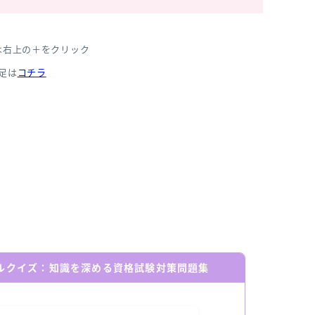
は右上の＋をクリック
足は
コチラ
ールクイズ：知識を深める資格試験対策問題集