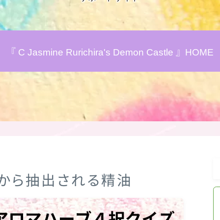
アロマハーブアンケート
『 C Jasmine Rurichira's Demon Castle 』HOME
おすすめ商品＆レビュー
★スペシャルアロマハーブ４択クイズ
(kindle出版限定)
FAQ
お問い合わせ
皮」から抽出される精油
サイトマップ