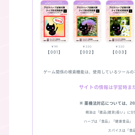
￥99
￥330
￥330
【001】
【002】
【003】
ゲーム関係の検索機能は、使用しているツールの
サイトの
情報は学習時ま
※ 薬機法対応については、2
精油は「雑品(雑貨)扱い」に
ハーブは「食品」「健康食品」「
スパイスは「食