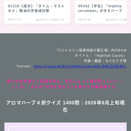
01310【成分】『タイム・マスト
00342【学名】「Alpinia
キナ』精油の芳香成分類
zerumbet」が示すハーブ
2025.12.24
2022.11.30
■アロマハーブ４択クイズ
■アロマハーブ４択ク
『Cジャスミン瑠璃地楽の魔王城』内のBGM
タイトル：『Nightfall Castle』
作曲・編曲：なぐもりず様
Youtube：
https://youtu.be/KlyrFHAv5Co?si=gD3-NgE737i8rWT-
香りの色を通して記憶を呼び、学びによって魂が整っていく──
ここは、“またね”の光を覚えている者たちの魔導城です。
アロマハーブ４択クイズ 1400問｜2026年6月上旬現
在