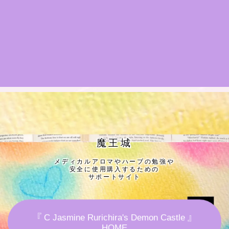
★導きの階層図/目次
秘密部屋
お知らせ
公式ウェブサイト『Botanical Study』
Cジャスミン瑠璃地楽の主な活動先リンク集
魔王城
メディカルアロマやハーブの勉強や
プロフィール
安全に使用購入するための
サポートサイト
アロマハーブアンケート
『 C Jasmine Rurichira's Demon Castle 』
おすすめ商品＆レビュー
HOME