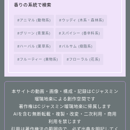
香りの系統で検索
アニマル (動物系)
ウッディ (木系・森林系)
グリーン (青葉系)
スパイシー (香辛料系)
ハーバル (薬草系)
バルサム (樹脂系)
フルーティー (果物系)
フローラル (花系)
本サイトの動画・画像・構成・記録はCジャスミン
瑠璃地楽による創作空間です
著作権はCジャスミン瑠璃地楽に帰属します
AIを含む無断転載・複製・改変・二次利用・商用
利用を禁じます
引用は著作権法の範囲内で、必ず出典を明記してく