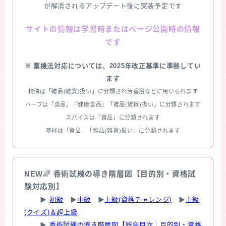
が解消されるアップデート後に実装予定です
情報は学習時またはページ公開時の情報
サイトの
です
※ 薬機法対応については、2025年改正基準に準拠してい
ます
精油は「雑品(雑貨)扱い」に分類され芳香浴などに用いられます
ハーブは「食品」「健康食品」「雑品(雑貨)扱い」に分類されます
スパイスは「食品」に分類されます
基材は「食品」「雑品(雑貨)扱い」に分類されます
NEW
🌈
香術試練の導き階層図【目的別・資格試
験対応別】
▶
初級
▶
中級
▶
上級(資格チャレンジ)
▶
上級
(クイズ)＆超上級
▶
香術試練の導き階層図【総合目次｜目的別・資格