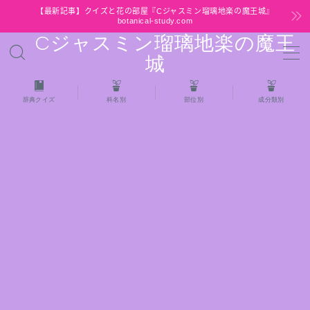
【最新記事】クイズと花の部屋『Cジャスミン瑠璃地楽の魔王城』
botanical-study.com
Cジャスミン瑠璃地楽の魔王
MENU
城
HOME
辞典クイズ
科名別
部位別
成分類別
【最新】クイズと花の部屋
★全種/アロマハーブスパイス基材 プチ辞典ク
イズ＆プチ辞典
★アロマ検定＋αクイズ
★アロマハーブ傾向チェック
目次