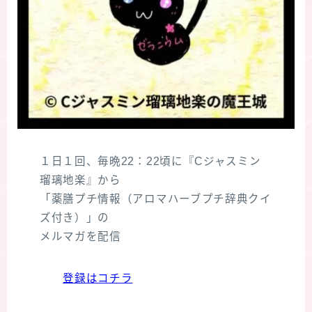
１日１回、毎晩22：22頃に『Cジャスミン
瑠璃地楽』から
「薬膳プチ情報（アロマハーブプチ辞典クイ
ズ付き）」の
メルマガを配信
登録はコチラ