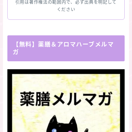
引用は著作権法の範囲内で、必ず出典を明記して
ください
【無料】薬膳＆アロマハーブメルマ
ガ