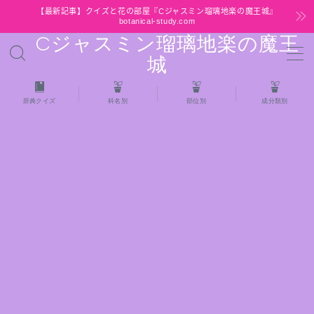
【最新記事】クイズと花の部屋『Cジャスミン瑠璃地楽の魔王城』
botanical-study.com
Cジャスミン瑠璃地楽の魔王
MENU
城
HOME
辞典クイズ
科名別
部位別
成分類別
【最新】クイズと花の部屋
★全種/アロマハーブスパイス基材 プチ辞典ク
イズ＆プチ辞典
★アロマ検定＋αクイズ
★アロマハーブ傾向チェック
目次