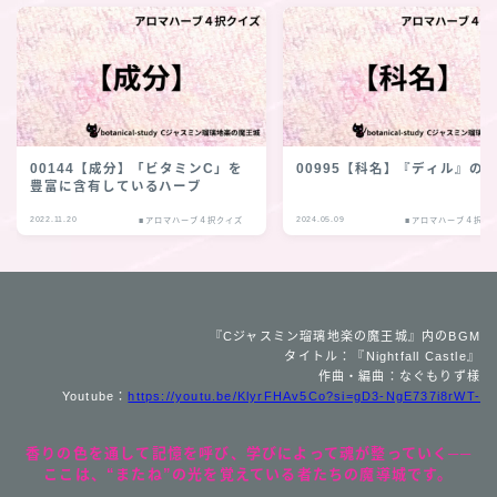
00144【成分】「ビタミンC」を
00995【科名】『ディル』の
豊富に含有しているハーブ
2022.11.20
2024.05.09
■アロマハーブ４択クイズ
■アロマハーブ４択ク
『Cジャスミン瑠璃地楽の魔王城』内のBGM
タイトル：『Nightfall Castle』
作曲・編曲：なぐもりず様
Youtube：
https://youtu.be/KlyrFHAv5Co?si=gD3-NgE737i8rWT-
香りの色を通して記憶を呼び、学びによって魂が整っていく──
ここは、“またね”の光を覚えている者たちの魔導城です。