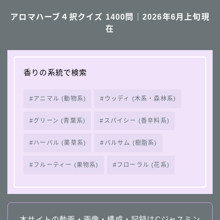
アロマハーブ４択クイズ 1400問｜2026年6月上旬現
在
香りの系統で検索
アニマル (動物系)
ウッディ (木系・森林系)
グリーン (青葉系)
スパイシー (香辛料系)
ハーバル (薬草系)
バルサム (樹脂系)
フルーティー (果物系)
フローラル (花系)
本サイトの動画・画像・構成・記録はCジャスミン