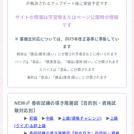
が解消されるアップデート後に実装予定です
情報は学習時またはページ公開時の情報
サイトの
です
※ 薬機法対応については、2025年改正基準に準拠してい
ます
精油は「雑品(雑貨)扱い」に分類され芳香浴などに用いられます
ハーブは「食品」「健康食品」「雑品(雑貨)扱い」に分類されます
スパイスは「食品」に分類されます
基材は「食品」「雑品(雑貨)扱い」に分類されます
NEW
🌈
香術試練の導き階層図【目的別・資格試
験対応別】
▶
初級
▶
中級
▶
上級(資格チャレンジ)
▶
上級
(クイズ)＆超上級
▶
香術試練の導き階層図【総合目次｜目的別・資格