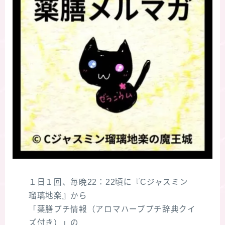
１日１回、毎晩22：22頃に『Cジャスミン
瑠璃地楽』から
「薬膳プチ情報（アロマハーブプチ辞典クイ
ズ付き）」の