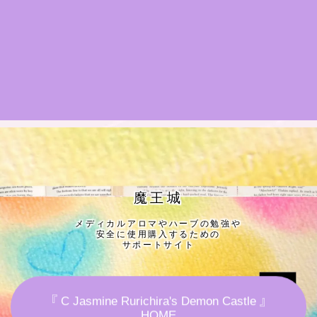
★導きの階層図/目次
秘密部屋
お知らせ
公式ウェブサイト『Botanical Study』
Cジャスミン瑠璃地楽の主な活動先リンク集
魔王城
メディカルアロマやハーブの勉強や
プロフィール
安全に使用購入するための
サポートサイト
アロマハーブアンケート
『 C Jasmine Rurichira's Demon Castle 』
おすすめ商品＆レビュー
HOME