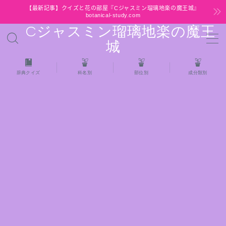
【最新記事】クイズと花の部屋『Cジャスミン瑠璃地楽の魔王城』
botanical-study.com
Cジャスミン瑠璃地楽の魔王
MENU
城
HOME
辞典クイズ
科名別
部位別
成分類別
【最新】クイズと花の部屋
★全種/アロマハーブスパイス基材 プチ辞典ク
イズ＆プチ辞典
★アロマ検定＋αクイズ
★アロマハーブ傾向チェック
目次