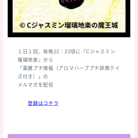
１日１回、毎晩22：22頃に『Cジャスミン
瑠璃地楽』から
「薬膳プチ情報（アロマハーブプチ辞典クイ
ズ付き）」の
メルマガを配信
登録はコチラ