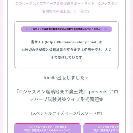
このページはアロマハーブ資格取得サポートサイト「Cジャスミン
瑠璃地楽の魔王城」の一部です
当サイト(https://botanical-study.com/ )は
AI技術の法整備と倫理基盤が整うまでは使用を控え、人の
手で制作しています
kindle出版しました✨
『Cジャスミン瑠璃地楽の魔王城』 presents アロ
マハーブ試験対策クイズ形式問題集
(スペシャルクイズページパスワード付)