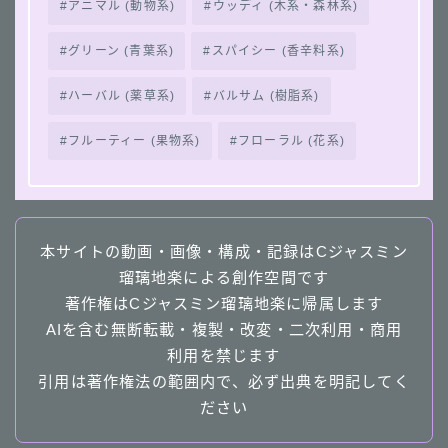
アニマル (動物系)
ウッディ (木系・森林系)
グリーン (青葉系)
スパイシー (香辛料系)
ハーバル (薬草系)
バルサム (樹脂系)
フルーティー (果物系)
フローラル (花系)
本サイトの動画・画像・構成・記録はCジャスミン
瑠璃地楽による創作空間です
著作権はCジャスミン瑠璃地楽に帰属します
AIを含む無断転載・複製・改変・二次利用・商用
利用を禁じます
引用は著作権法の範囲内で、必ず出典を明記してく
ださい