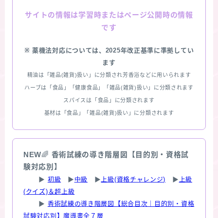
情報は学習時またはページ公開時の情報
サイトの
です
※ 薬機法対応については、2025年改正基準に準拠してい
ます
精油は「雑品(雑貨)扱い」に分類され芳香浴などに用いられます
ハーブは「食品」「健康食品」「雑品(雑貨)扱い」に分類されます
スパイスは「食品」に分類されます
基材は「食品」「雑品(雑貨)扱い」に分類されます
NEW
🌈
香術試練の導き階層図【目的別・資格試
験対応別】
▶
初級
▶
中級
▶
上級(資格チャレンジ)
▶
上級
(クイズ)＆超上級
▶
香術試練の導き階層図【総合目次｜目的別・資格
試験対応別】魔導書全７層