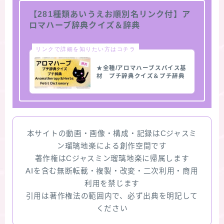
【281種類あいうえお順別名リンク付】ア
ロマハーブ辞典クイズ＆辞典
リンクで詳細を知りたい方はコチラ
★全種/アロマハーブスパイス基
材 プチ辞典クイズ＆プチ辞典
本サイトの動画・画像・構成・記録はCジャスミ
ン瑠璃地楽による創作空間です
著作権はCジャスミン瑠璃地楽に帰属します
AIを含む無断転載・複製・改変・二次利用・商用
利用を禁じます
引用は著作権法の範囲内で、必ず出典を明記して
ください