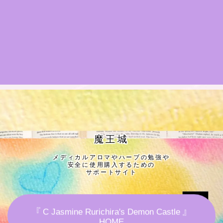
★導きの階層図/目次
秘密部屋
お知らせ
公式ウェブサイト『Botanical Study』
Cジャスミン瑠璃地楽の主な活動先リンク集
魔王城
メディカルアロマやハーブの勉強や
プロフィール
安全に使用購入するための
サポートサイト
アロマハーブアンケート
『 C Jasmine Rurichira's Demon Castle 』
おすすめ商品＆レビュー
HOME