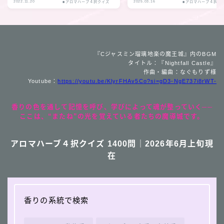
2022.11.20
2025.03.16
■アロマハーブ４択クイズ
■アロマハーブ４択ク
『Cジャスミン瑠璃地楽の魔王城』内のBGM
タイトル：『Nightfall Castle』
作曲・編曲：なぐもりず様
Youtube：
https://youtu.be/KlyrFHAv5Co?si=gD3-NgE737i8rWT-
香りの色を通して記憶を呼び、学びによって魂が整っていく──
ここは、“またね”の光を覚えている者たちの魔導城です。
アロマハーブ４択クイズ 1400問｜2026年6月上旬現
在
香りの系統で検索