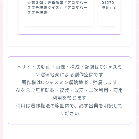
☆第３弾：更新情報『アロマハー
01270【抽出部位
ブプチ辞典クイズ』『アロマハー
ラ油』の使用部位
ブプチ辞典』
本サイトの動画・画像・構成・記録はCジャスミ
ン瑠璃地楽による創作空間です
著作権はCジャスミン瑠璃地楽に帰属します
AIを含む無断転載・複製・改変・二次利用・商用
利用を禁じます
引用は著作権法の範囲内で、必ず出典を明記して
ください