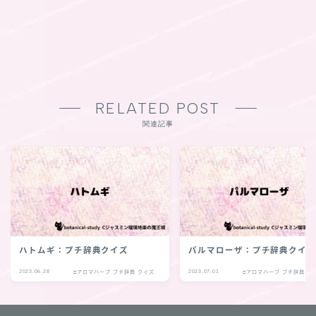
RELATED POST
関連記事
Follow Me
ハトムギ：プチ辞典クイズ
パルマローザ：プチ辞典クイ
2023.06.28
2023.07.01
□アロマハーブ プチ辞典 クイズ
□アロマハーブ プチ辞典 ク
follow me
各種登録先のリンクへ