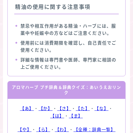
精油の使用に関する注意事項
禁忌や相互作用がある精油・ハーブには、服
薬中や妊娠中の方などはご注意ください。
使用前には消費期限を確認し、自己責任でご
使用ください。
詳細な情報は専門書や医師、専門家に相談の
上ご使用ください。
アロマハーブ プチ辞典＆辞典クイズ：あいうえおリン
ク
【あ】
・
【か】
・
【さ】
・
【た】
・
【な】
・
【は】
・
【ま】
【や】
・
【ら】
・
【わ】
・
【全種：辞典一覧】