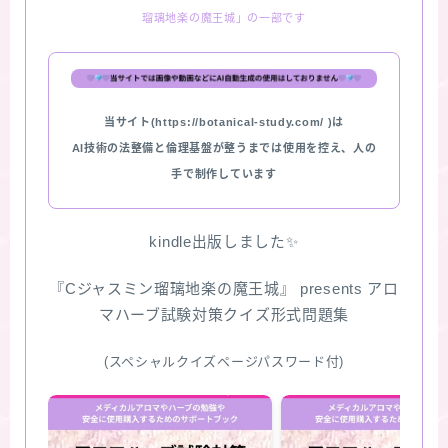
瑠璃地楽の魔王城」の一部です
★スペシャルアロマハーブ４択クイズ (kindle出
版限定)
FAQ
当サイト(https://botanical-study.com/ )は
AI技術の法整備と倫理基盤が整うまでは使用を控え、人の
お問い合わせ
手で制作しています
サイトマップ
kindle出版しました✨
『Cジャスミン瑠璃地楽の魔王城』 presents アロ
マハーブ試験対策クイズ形式問題集
(スペシャルクイズページパスワード付)