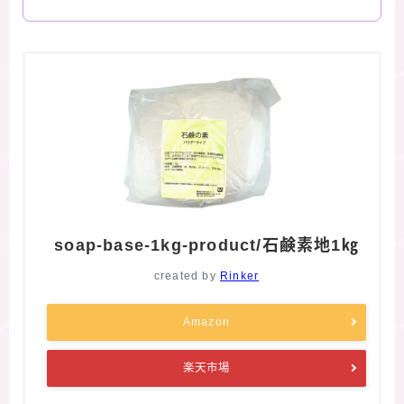
soap-base-1kg-product/石鹸素地1㎏
created by
Rinker
Amazon
楽天市場