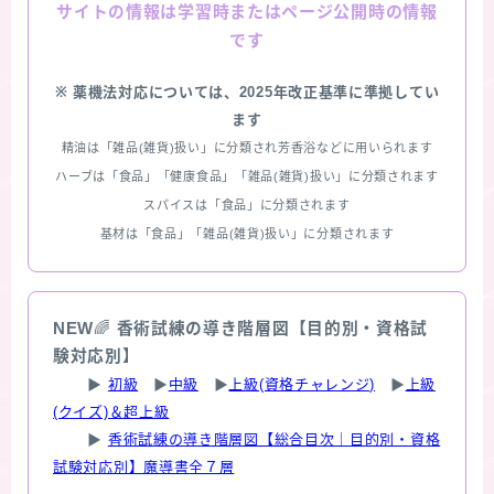
情報は学習時またはページ公開時の情報
サイトの
です
※ 薬機法対応については、2025年改正基準に準拠してい
ます
精油は「雑品(雑貨)扱い」に分類され芳香浴などに用いられます
ハーブは「食品」「健康食品」「雑品(雑貨)扱い」に分類されます
スパイスは「食品」に分類されます
基材は「食品」「雑品(雑貨)扱い」に分類されます
NEW
🌈
香術試練の導き階層図【目的別・資格試
験対応別】
▶
初級
▶
中級
▶
上級(資格チャレンジ)
▶
上級
(クイズ)＆超上級
▶
香術試練の導き階層図【総合目次｜目的別・資格
試験対応別】魔導書全７層