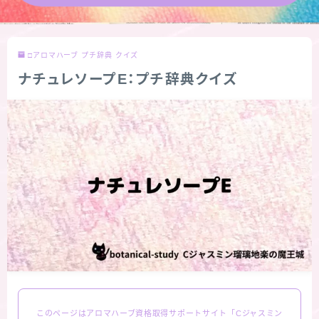
★導きの階層図/目次
□アロマハーブ プチ辞典 クイズ
秘密部屋
ナチュレソープE：プチ辞典クイズ
お知らせ
公式ウェブサイト『Botanical Study』
Cジャスミン瑠璃地楽の主な活動先リンク集
プロフィール
アロマハーブアンケート
おすすめ商品＆レビュー
このページはアロマハーブ資格取得サポートサイト「Cジャスミン