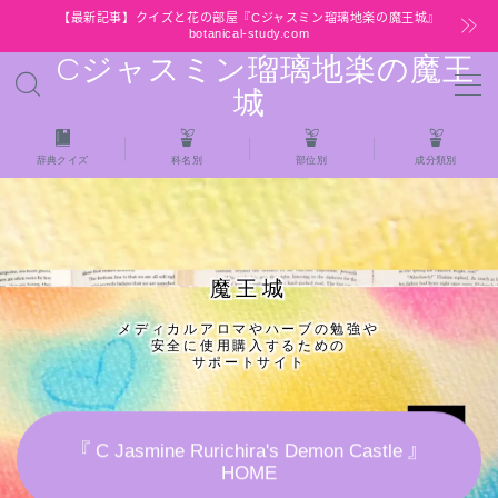
【最新記事】クイズと花の部屋『Cジャスミン瑠璃地楽の魔王城』
botanical-study.com
Cジャスミン瑠璃地楽の魔王
MENU
城
HOME
辞典クイズ
科名別
部位別
成分類別
【最新】クイズと花の部屋
★全種/アロマハーブスパイス基材 プチ辞典ク
魔王城
イズ＆プチ辞典
メディカルアロマやハーブの勉強や
安全に使用購入するための
★アロマ検定＋αクイズ
サポートサイト
★アロマハーブ傾向チェック
『 C Jasmine Rurichira's Demon Castle 』
HOME
目次