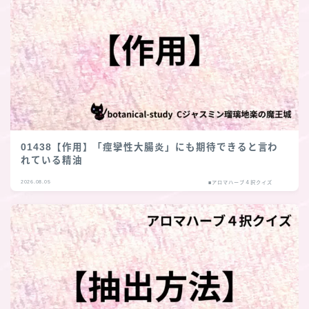
01438【作用】「痙攣性大腸炎」にも期待できると言わ
れている精油
2026.08.05
■アロマハーブ４択クイズ