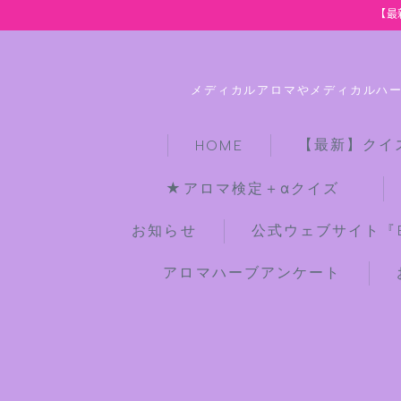
【最
メディカルアロマやメディカルハ
【最新】クイ
HOME
★アロマ検定＋αクイズ
お知らせ
公式ウェブサイト『Bot
アロマハーブアンケート