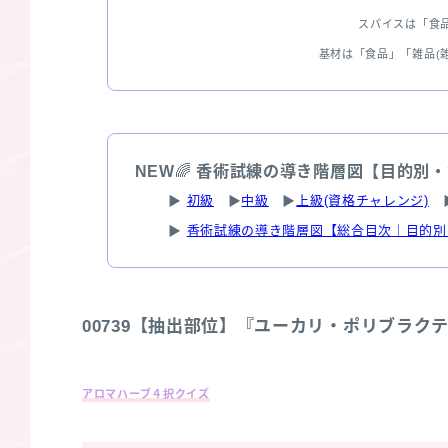
スパイスは「食
基材は「食品」「雑品(
NEW
🌈
香術試練の導き階層図【目的別・
▶
初級
▶
中級
▶
上級(資格チャレンジ)
▶
香術試練の導き階層図【総合目次｜目的別
00739【抽出部位】『ユーカリ・ポリブラ
アロマハーブ４択クイズ