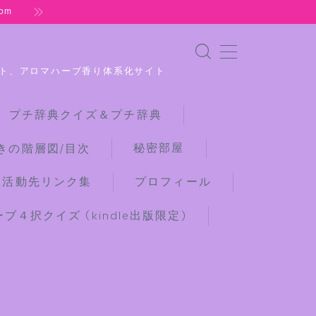
om
ト、アロマハーブ香り体系化サイト
 プチ辞典クイズ＆プチ辞典
秘密部屋
きの階層図/目次
な活動先リンク集
プロフィール
４択クイズ (kindle出版限定)