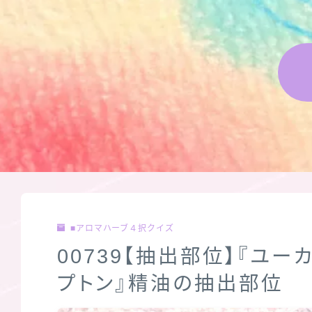
■アロマハーブ４択クイズ
00739【抽出部位】『ユー
プトン』精油の抽出部位