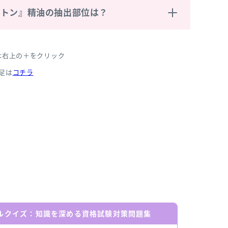
プトン』精油の抽出部位は？
は右上の＋をクリック
足は
コチラ
ールクイズ：知識を深める資格試験対策問題集