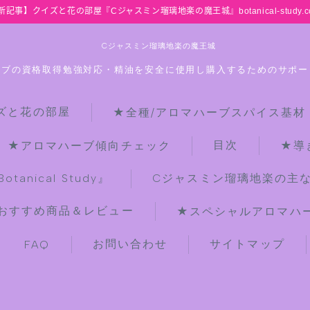
新記事】クイズと花の部屋『Cジャスミン瑠璃地楽の魔王城』botanical-study.c
Cジャスミン瑠璃地楽の魔王城
ーブの資格取得勉強対応・精油を安全に使用し購入するためのサポー
ズと花の部屋
★全種/アロマハーブスパイス基材
HOME
目次
★アロマハーブ傾向チェック
★導
【最新】クイズと花の部屋
anical Study』
Cジャスミン瑠璃地楽の主
おすすめ商品＆レビュー
★スペシャルアロマハーブ
★全種/アロマハーブスパイス基材 プ
チ辞典クイズ＆プチ辞典
お問い合わせ
サイトマップ
FAQ
★アロマ検定＋αクイズ