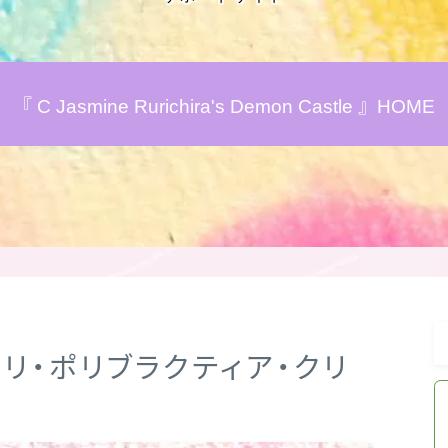
アロマハーブアンケート
『 C Jasmine Rurichira's Demon Castle 』HOME
おすすめ商品＆レビュー
★スペシャルアロマハーブ４択クイズ
(kindle出版限定)
FAQ
お問い合わせ
カリ・ポリブラクティア・クリ
サイトマップ