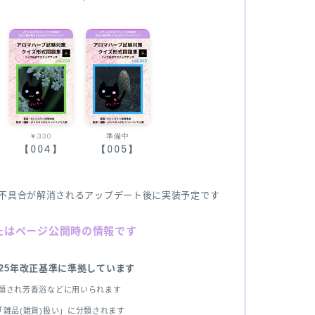
￥330
準備中
【004】
【005】
不具合が解消されるアップデート後に実装予定です
たはページ公開時の情報です
025年改正基準に準拠しています
分類され芳香浴などに用いられます
雑品(雑貨)扱い」に分類されます