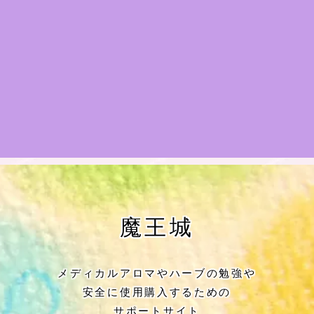
★アロマハーブ傾向チェック
目次
★導きの階層図/目次
秘密部屋
お知らせ
公式ウェブサイト『Botanical Study』
魔王城
Cジャスミン瑠璃地楽の主な活動先リン
ク集
メディカルアロマやハーブの勉強や
安全に使用購入するための
プロフィール
サポートサイト