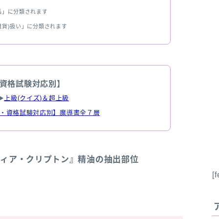
品」に分類されます
雑貨)扱い」に分類されます
資格試験対応別】
▶
上級(クイズ)＆超上級
・資格試験対応別】魔導書全７層
クティア・クリプトン』精油の抽出部位
[