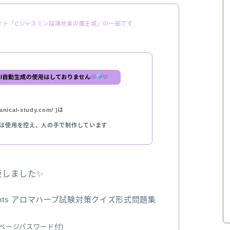
イト「Cジャスミン瑠璃地楽の魔王城」の一部です
nical-study.com/ )は
では使用を控え、人の手で制作しています
出版しました✨
ents アロマハーブ試験対策クイズ形式問題集
ページパスワード付)