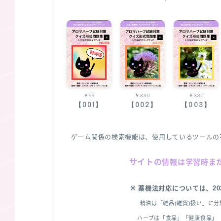
￥99
￥330
￥330
【001】
【002】
【003】
ゲーム関係の検索機能は、使用しているツールの
サイトの
情報は学習時ま
※ 薬機法対応については、2
精油は「雑品(雑貨)扱い」に
ハーブは「食品」「健康食品」「