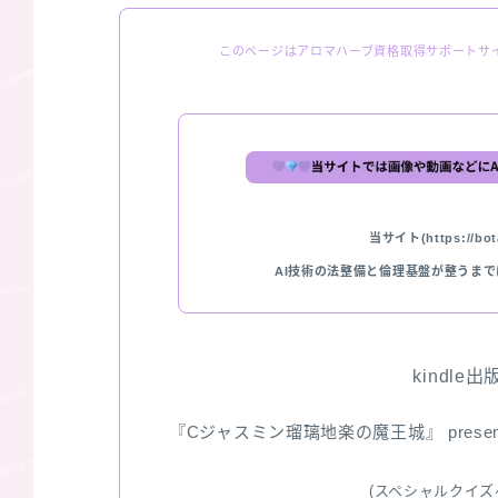
このページはアロマハーブ資格取得サポートサ
当サイト(https://bota
AI技術の法整備と倫理基盤が整うま
kindle
『Cジャスミン瑠璃地楽の魔王城』 pres
(スペシャルクイズ