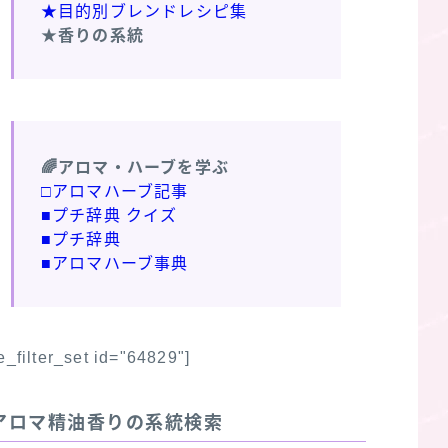
★目的別ブレンドレシピ集
★香りの系統
🌈アロマ・ハーブを学ぶ
□アロマハーブ記事
■プチ辞典 クイズ
■プチ辞典
■アロマハーブ事典
fe_filter_set id="64829"]
アロマ精油香りの系統検索