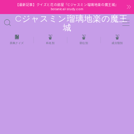
【最新記事】クイズと花の部屋『Cジャスミン瑠璃地楽の魔王城』
botanical-study.com
Cジャスミン瑠璃地楽の魔王
MENU
城
HOME
辞典クイズ
科名別
部位別
成分類別
【最新】クイズと花の部屋
★全種/アロマハーブスパイス基材 プチ辞典ク
イズ＆プチ辞典
★アロマ検定＋αクイズ
★アロマハーブ傾向チェック
目次