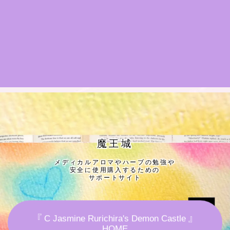
★導きの階層図/目次
秘密部屋
お知らせ
公式ウェブサイト『Botanical Study』
Cジャスミン瑠璃地楽の主な活動先リンク集
魔王城
メディカルアロマやハーブの勉強や
プロフィール
安全に使用購入するための
サポートサイト
アロマハーブアンケート
『 C Jasmine Rurichira's Demon Castle 』
おすすめ商品＆レビュー
HOME