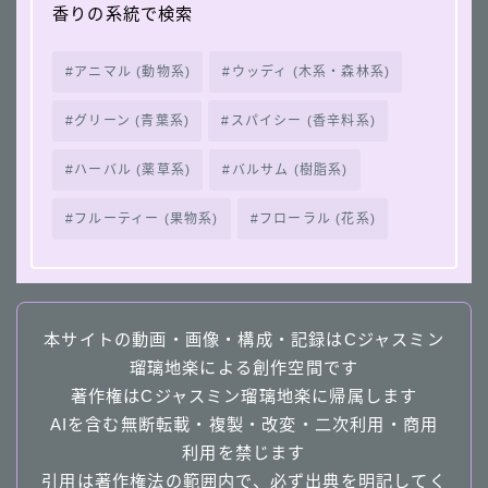
香りの系統で検索
アニマル (動物系)
ウッディ (木系・森林系)
グリーン (青葉系)
スパイシー (香辛料系)
ハーバル (薬草系)
バルサム (樹脂系)
フルーティー (果物系)
フローラル (花系)
本サイトの動画・画像・構成・記録はCジャスミン
瑠璃地楽による創作空間です
著作権はCジャスミン瑠璃地楽に帰属します
AIを含む無断転載・複製・改変・二次利用・商用
利用を禁じます
引用は著作権法の範囲内で、必ず出典を明記してく