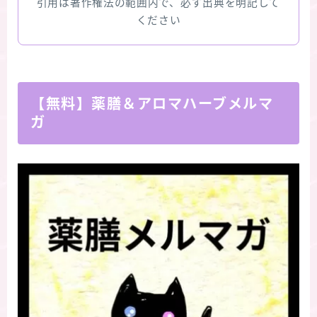
引用は著作権法の範囲内で、必ず出典を明記して
ください
【無料】薬膳＆アロマハーブメルマ
ガ