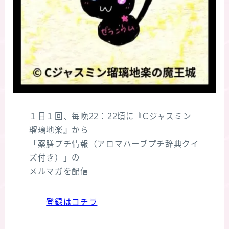
１日１回、毎晩22：22頃に『Cジャスミン
瑠璃地楽』から
「薬膳プチ情報（アロマハーブプチ辞典クイ
ズ付き）」の
メルマガを配信
登録はコチラ