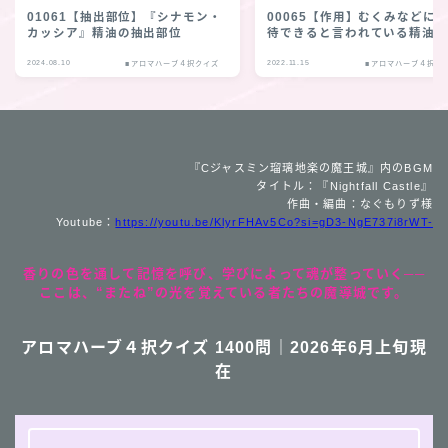
01061【抽出部位】『シナモン・
00065【作用】むくみなどに
カッシア』精油の抽出部位
待できると言われている精油
2024.08.10
2022.11.15
■アロマハーブ４択クイズ
■アロマハーブ４択ク
『Cジャスミン瑠璃地楽の魔王城』内のBGM
タイトル：『Nightfall Castle』
作曲・編曲：なぐもりず様
Youtube：
https://youtu.be/KlyrFHAv5Co?si=gD3-NgE737i8rWT-
香りの色を通して記憶を呼び、学びによって魂が整っていく──
ここは、“またね”の光を覚えている者たちの魔導城です。
アロマハーブ４択クイズ 1400問｜2026年6月上旬現
在