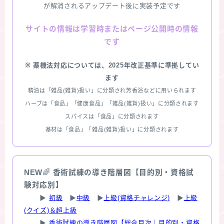
が解消されるアップデート後に実装予定です
情報は学習時またはページ公開時の情報
サイトの
です
※ 薬機法対応については、2025年改正基準に準拠してい
ます
精油は「雑品(雑貨)扱い」に分類され芳香浴などに用いられます
ハーブは「食品」「健康食品」「雑品(雑貨)扱い」に分類されます
スパイスは「食品」に分類されます
基材は「食品」「雑品(雑貨)扱い」に分類されます
NEW
🌈
香術試練の導き階層図【目的別・資格試
験対応別】
▶
初級
▶
中級
▶
上級(資格チャレンジ)
▶
上級
(クイズ)＆超上級
▶
香術試練の導き階層図【総合目次｜目的別・資格