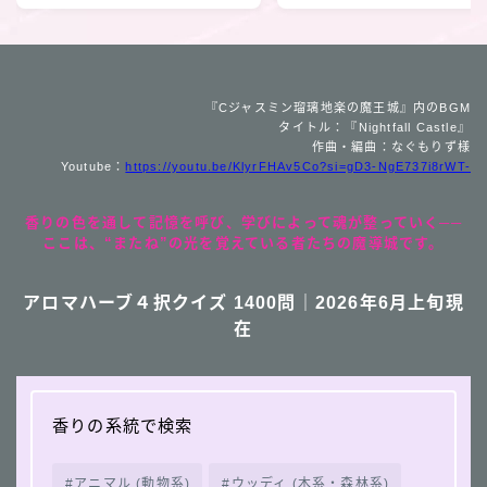
『Cジャスミン瑠璃地楽の魔王城』内のBGM
タイトル：『Nightfall Castle』
作曲・編曲：なぐもりず様
Youtube：
https://youtu.be/KlyrFHAv5Co?si=gD3-NgE737i8rWT-
香りの色を通して記憶を呼び、学びによって魂が整っていく──
ここは、“またね”の光を覚えている者たちの魔導城です。
アロマハーブ４択クイズ 1400問｜2026年6月上旬現
在
香りの系統で検索
アニマル (動物系)
ウッディ (木系・森林系)