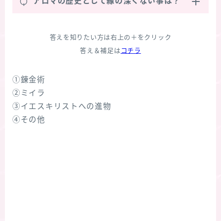
Q
アロマの歴史として縁の深くない事は？
答えを知りたい方は右上の＋をクリック
答え＆補足は
コチラ
①錬金術
②ミイラ
③イエスキリストへの進物
④その他