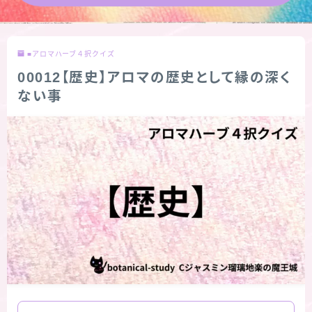
★導きの階層図/目次
■アロマハーブ４択クイズ
秘密部屋
00012【歴史】アロマの歴史として縁の深く
ない事
お知らせ
公式ウェブサイト『Botanical Study』
Cジャスミン瑠璃地楽の主な活動先リンク集
プロフィール
アロマハーブアンケート
おすすめ商品＆レビュー