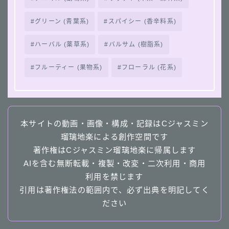
グリーン (青葉系)
スパイシー (香辛料系)
ハーバル (薬草系)
バルサム (樹脂系)
フルーティー (果物系)
フローラル (花系)
本サイトの動画・画像・構成・記録はCジャスミン
瑠璃地楽による創作空間です
著作権はCジャスミン瑠璃地楽に帰属します
AIを含む無断転載・複製・改変・二次利用・商用
利用を禁じます
引用は著作権法の範囲内で、必ず出典を明記してく
ださい