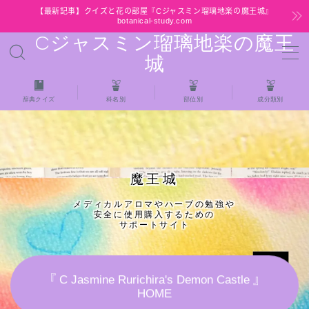
【最新記事】クイズと花の部屋『Cジャスミン瑠璃地楽の魔王城』
botanical-study.com
Cジャスミン瑠璃地楽の魔王
MENU
城
HOME
辞典クイズ
科名別
部位別
成分類別
【最新】クイズと花の部屋
★全種/アロマハーブスパイス基材 プチ辞典ク
魔王城
イズ＆プチ辞典
メディカルアロマやハーブの勉強や
安全に使用購入するための
★アロマ検定＋αクイズ
サポートサイト
★アロマハーブ傾向チェック
『 C Jasmine Rurichira's Demon Castle 』
HOME
目次