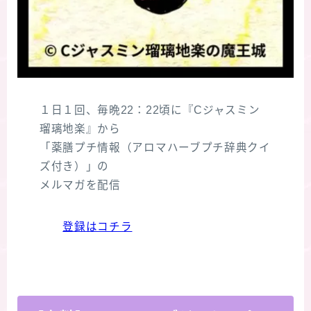
１日１回、毎晩22：22頃に『Cジャスミン
瑠璃地楽』から
「薬膳プチ情報（アロマハーブプチ辞典クイ
ズ付き）」の
メルマガを配信
登録はコチラ