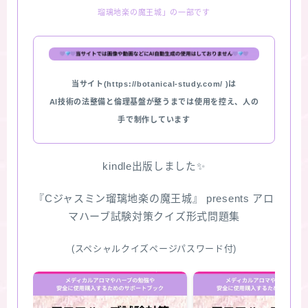
瑠璃地楽の魔王城」の一部です
★スペシャルアロマハーブ４択クイズ (kindle出
版限定)
FAQ
当サイト(https://botanical-study.com/ )は
AI技術の法整備と倫理基盤が整うまでは使用を控え、人の
お問い合わせ
手で制作しています
サイトマップ
kindle出版しました✨
『Cジャスミン瑠璃地楽の魔王城』 presents アロ
マハーブ試験対策クイズ形式問題集
(スペシャルクイズページパスワード付)