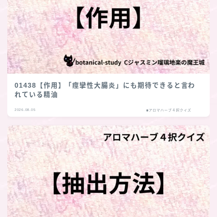
01438【作用】「痙攣性大腸炎」にも期待できると言わ
れている精油
2026.08.05
■アロマハーブ４択クイズ