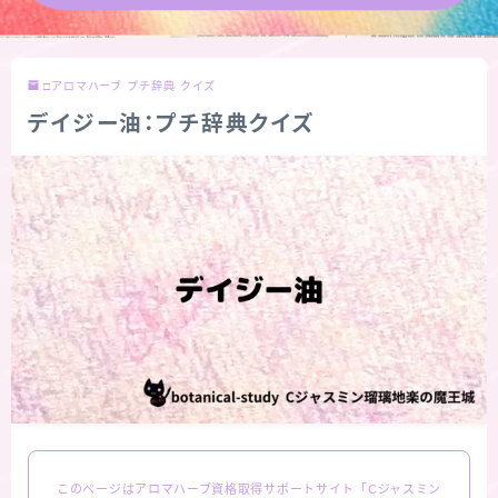
★導きの階層図/目次
□アロマハーブ プチ辞典 クイズ
秘密部屋
デイジー油：プチ辞典クイズ
お知らせ
公式ウェブサイト『Botanical Study』
Cジャスミン瑠璃地楽の主な活動先リンク集
プロフィール
アロマハーブアンケート
おすすめ商品＆レビュー
このページはアロマハーブ資格取得サポートサイト「Cジャスミン