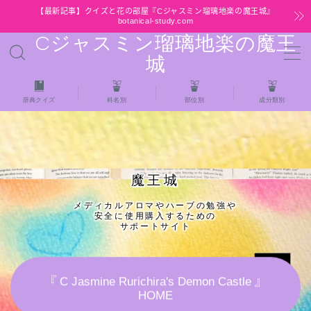
【最新記事】クイズと花の部屋『Cジャスミン瑠璃地楽の魔王城』
botanical-study.com
Cジャスミン瑠璃地楽の魔王
MENU
城
HOME
辞典クイズ
科名別
部位別
成分類別
【最新】クイズと花の部屋
★全種/アロマハーブスパイス基材 プチ辞典ク
魔王城
イズ＆プチ辞典
メディカルアロマやハーブの勉強や
安全に使用購入するための
★アロマ検定＋αクイズ
サポートサイト
★アロマハーブ傾向チェック
『 C Jasmine Rurichira's Demon Castle 』
HOME
目次