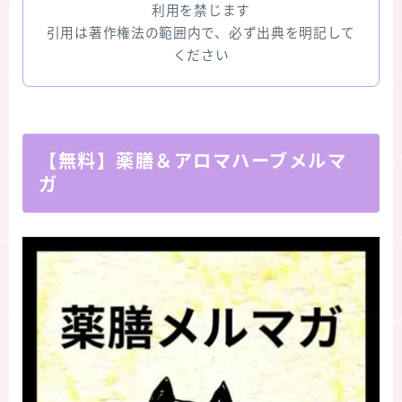
利用を禁じます
引用は著作権法の範囲内で、必ず出典を明記して
ください
【無料】薬膳＆アロマハーブメルマ
ガ