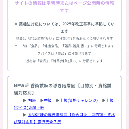
情報は学習時またはページ公開時の情報
サイトの
です
※ 薬機法対応については、2025年改正基準に準拠してい
ます
精油は「雑品(雑貨)扱い」に分類され芳香浴などに用いられます
ハーブは「食品」「健康食品」「雑品(雑貨)扱い」に分類されます
スパイスは「食品」に分類されます
基材は「食品」「雑品(雑貨)扱い」に分類されます
NEW
🌈
香術試練の導き階層図【目的別・資格試
験対応別】
▶
初級
▶
中級
▶
上級(資格チャレンジ)
▶
上級
(クイズ)＆超上級
▶
香術試練の導き階層図【総合目次｜目的別・資格
試験対応別】魔導書全７層