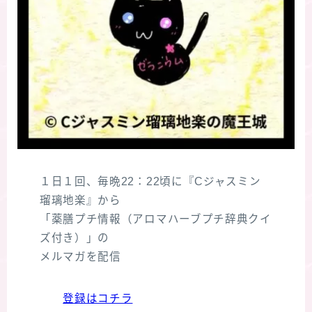
１日１回、毎晩22：22頃に『Cジャスミン
瑠璃地楽』から
「薬膳プチ情報（アロマハーブプチ辞典クイ
ズ付き）」の
メルマガを配信
登録はコチラ