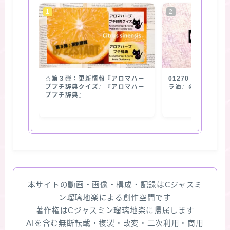
☆第３弾：更新情報『アロマハー
01270【抽出部位
ブプチ辞典クイズ』『アロマハー
ラ油』の使用部位
ブプチ辞典』
本サイトの動画・画像・構成・記録はCジャスミ
ン瑠璃地楽による創作空間です
著作権はCジャスミン瑠璃地楽に帰属します
AIを含む無断転載・複製・改変・二次利用・商用