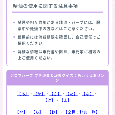
精油の使用に関する注意事項
禁忌や相互作用がある精油・ハーブには、服
薬中や妊娠中の方などはご注意ください。
使用前には消費期限を確認し、自己責任でご
使用ください。
詳細な情報は専門書や医師、専門家に相談の
上ご使用ください。
アロマハーブ プチ辞典＆辞典クイズ：あいうえおリン
ク
【あ】
・
【か】
・
【さ】
・
【た】
・
【な】
・
【は】
・
【ま】
【や】
・
【ら】
・
【わ】
・
【全種：辞典一覧】