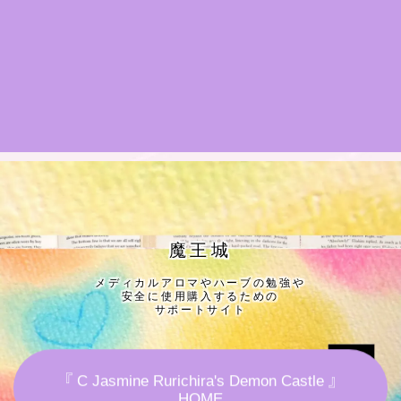
★導きの階層図/目次
秘密部屋
お知らせ
公式ウェブサイト『Botanical Study』
Cジャスミン瑠璃地楽の主な活動先リンク集
魔王城
メディカルアロマやハーブの勉強や
プロフィール
安全に使用購入するための
サポートサイト
アロマハーブアンケート
『 C Jasmine Rurichira's Demon Castle 』
おすすめ商品＆レビュー
HOME