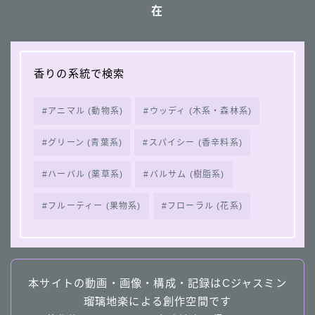
在
香りの系統で検索
アニマル (動物系)
ウッディ (木系・森林系)
グリーン (青葉系)
スパイシー (香辛料系)
ハーバル (薬草系)
バルサム (樹脂系)
フルーティー (果物系)
フローラル (花系)
本サイトの動画・画像・構成・記録はCジャスミン
瑠璃地楽による創作空間です