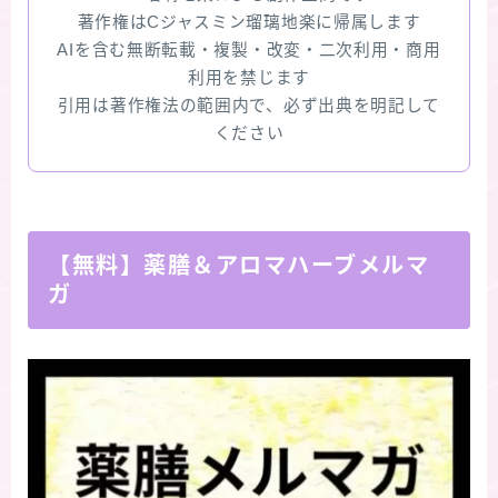
著作権はCジャスミン瑠璃地楽に帰属します
AIを含む無断転載・複製・改変・二次利用・商用
利用を禁じます
引用は著作権法の範囲内で、必ず出典を明記して
ください
【無料】薬膳＆アロマハーブメルマ
ガ