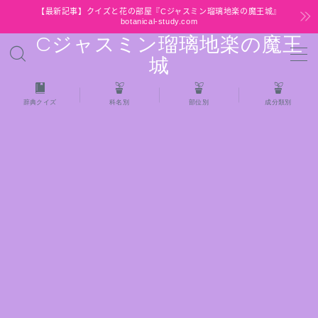
【最新記事】クイズと花の部屋『Cジャスミン瑠璃地楽の魔王城』
botanical-study.com
Cジャスミン瑠璃地楽の魔王
MENU
城
HOME
辞典クイズ
科名別
部位別
成分類別
【最新】クイズと花の部屋
★全種/アロマハーブスパイス基材 プチ辞典ク
イズ＆プチ辞典
★アロマ検定＋αクイズ
★アロマハーブ傾向チェック
目次