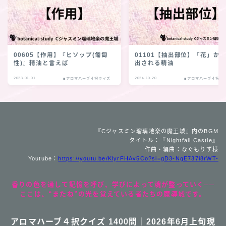
00605【作用】『ヒソップ(匍匐
01101【抽出部位】「花」か
性)』精油と言えば
出される精油
2023.01.01
2024.10.20
■アロマハーブ４択クイズ
■アロマハーブ４択ク
『Cジャスミン瑠璃地楽の魔王城』内のBGM
タイトル：『Nightfall Castle』
作曲・編曲：なぐもりず様
Youtube：
https://youtu.be/KlyrFHAv5Co?si=gD3-NgE737i8rWT-
香りの色を通して記憶を呼び、学びによって魂が整っていく──
ここは、“またね”の光を覚えている者たちの魔導城です。
アロマハーブ４択クイズ 1400問｜2026年6月上旬現