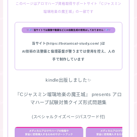
このページはアロマハーブ資格取得サポートサイト「Cジャスミン
瑠璃地楽の魔王城」の一部です
当サイト(https://botanical-study.com/ )は
AI技術の法整備と倫理基盤が整うまでは使用を控え、人の
手で制作しています
kindle出版しました✨
『Cジャスミン瑠璃地楽の魔王城』 presents アロ
マハーブ試験対策クイズ形式問題集
(スペシャルクイズページパスワード付)