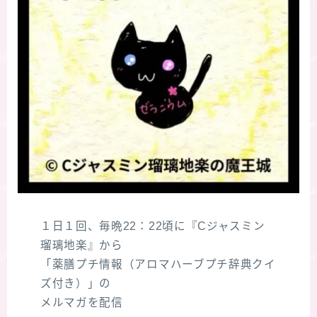
１日１回、毎晩22：22頃に『Cジャスミン
瑠璃地楽』から
「薬膳プチ情報（アロマハーブプチ辞典クイ
ズ付き）」の
メルマガを配信