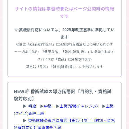
情報は学習時またはページ公開時の情報
サイトの
です
※ 薬機法対応については、2025年改正基準に準拠してい
ます
精油は「雑品(雑貨)扱い」に分類され芳香浴などに用いられます
ハーブは「食品」「健康食品」「雑品(雑貨)扱い」に分類されます
スパイスは「食品」に分類されます
基材は「食品」「雑品(雑貨)扱い」に分類されます
NEW
🌈
香術試練の導き階層図【目的別・資格試
験対応別】
▶
初級
▶
中級
▶
上級(資格チャレンジ)
▶
上級
(クイズ)＆超上級
▶
香術試練の導き階層図【総合目次｜目的別・資格
試験対応別】魔導書全７層