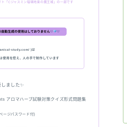
イト「Cジャスミン瑠璃地楽の魔王城」の一部です
nical-study.com/ )は
では使用を控え、人の手で制作しています
出版しました✨
ents アロマハーブ試験対策クイズ形式問題集
ページパスワード付)