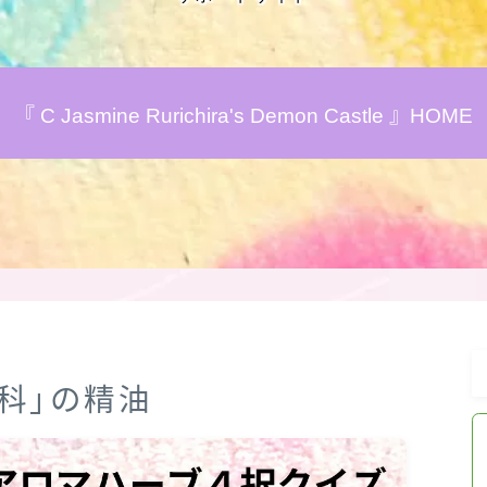
アロマハーブアンケート
『 C Jasmine Rurichira's Demon Castle 』HOME
おすすめ商品＆レビュー
★スペシャルアロマハーブ４択クイズ
(kindle出版限定)
FAQ
お問い合わせ
シ科」の精油
サイトマップ