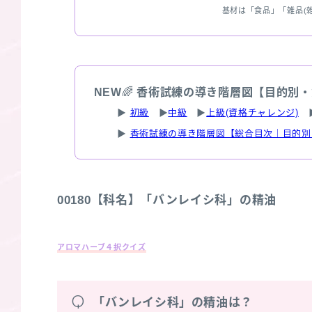
基材は「食品」「雑品(
NEW
🌈
香術試練の導き階層図【目的別・
▶
初級
▶
中級
▶
上級(資格チャレンジ)
▶
香術試練の導き階層図【総合目次｜目的別
00180【科名】「バンレイシ科」の精油
アロマハーブ４択クイズ
Q
「バンレイシ科」の精油は？