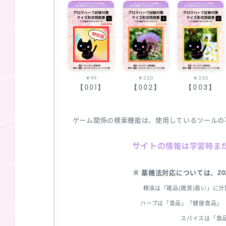
￥99
￥330
￥330
【001】
【002】
【003】
ゲーム関係の検索機能は、使用しているツールの
サイトの
情報は学習時ま
※ 薬機法対応については、2
精油は「雑品(雑貨)扱い」に
ハーブは「食品」「健康食品」「
スパイスは「食