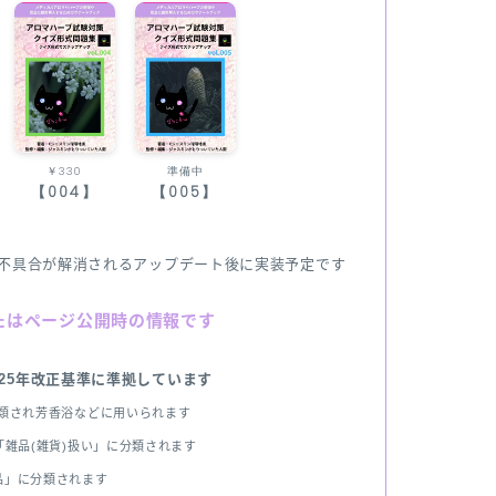
￥330
準備中
【004】
【005】
不具合が解消されるアップデート後に実装予定です
たはページ公開時の情報です
025年改正基準に準拠しています
分類され芳香浴などに用いられます
雑品(雑貨)扱い」に分類されます
品」に分類されます