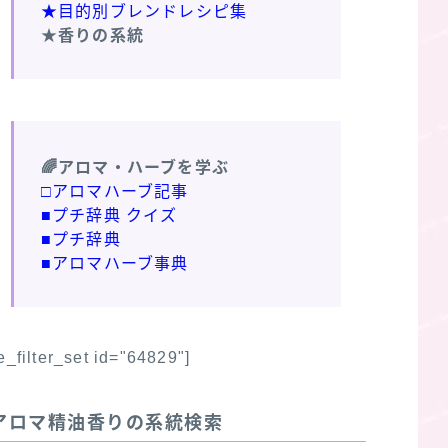
★目的別ブレンドレシピ集
★香りの系統
🌈アロマ・ハーブを学ぶ
□アロマハーブ記事
■プチ辞典 クイズ
■プチ辞典
■アロマハーブ事典
fe_filter_set id="64829"]
アロマ精油香りの系統検索