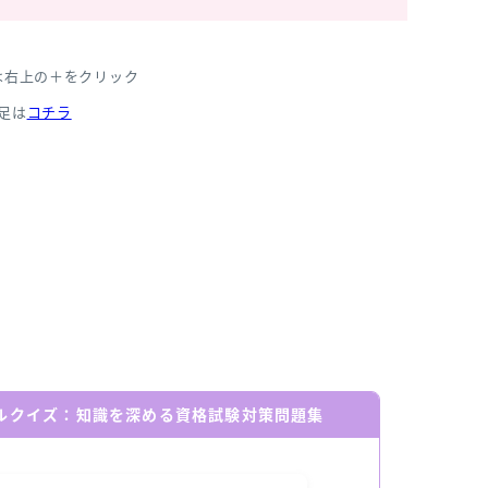
は右上の＋をクリック
足は
コチラ
ールクイズ：知識を深める資格試験対策問題集