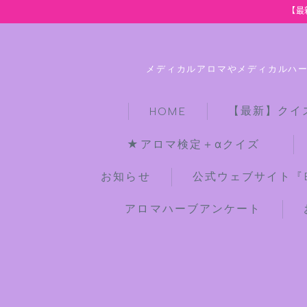
【最
メディカルアロマやメディカルハ
【最新】クイ
HOME
★アロマ検定＋αクイズ
お知らせ
公式ウェブサイト『Bot
アロマハーブアンケート