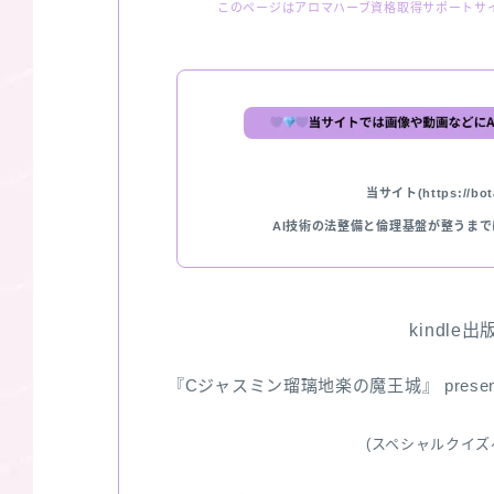
このページはアロマハーブ資格取得サポートサ
当サイト(https://bota
AI技術の法整備と倫理基盤が整うま
kindle
『Cジャスミン瑠璃地楽の魔王城』 pres
(スペシャルクイズ