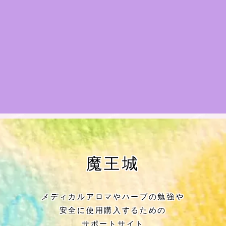
★アロマハーブ傾向チェック
目次
★導きの階層図/目次
秘密部屋
お知らせ
公式ウェブサイト『Botanical Study』
魔王城
Cジャスミン瑠璃地楽の主な活動先リン
ク集
メディカルアロマやハーブの勉強や
安全に使用購入するための
プロフィール
サポートサイト