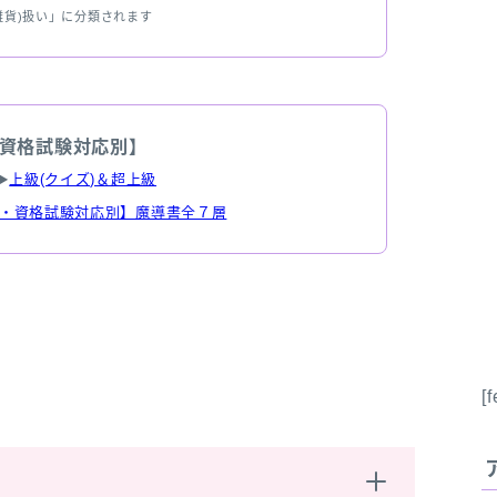
雑貨)扱い」に分類されます
資格試験対応別】
▶
上級(クイズ)＆超上級
・資格試験対応別】魔導書全７層
[