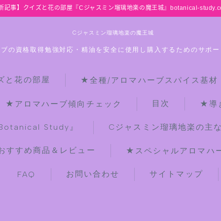
新記事】クイズと花の部屋『Cジャスミン瑠璃地楽の魔王城』botanical-study.c
Cジャスミン瑠璃地楽の魔王城
ーブの資格取得勉強対応・精油を安全に使用し購入するためのサポー
ズと花の部屋
★全種/アロマハーブスパイス基材
HOME
目次
★アロマハーブ傾向チェック
★導
【最新】クイズと花の部屋
anical Study』
Cジャスミン瑠璃地楽の主
おすすめ商品＆レビュー
★スペシャルアロマハーブ
★全種/アロマハーブスパイス基材 プ
チ辞典クイズ＆プチ辞典
お問い合わせ
サイトマップ
FAQ
★アロマ検定＋αクイズ