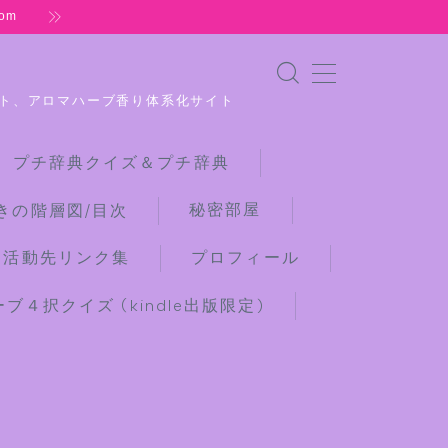
om
ト、アロマハーブ香り体系化サイト
 プチ辞典クイズ＆プチ辞典
秘密部屋
きの階層図/目次
な活動先リンク集
プロフィール
４択クイズ (kindle出版限定)