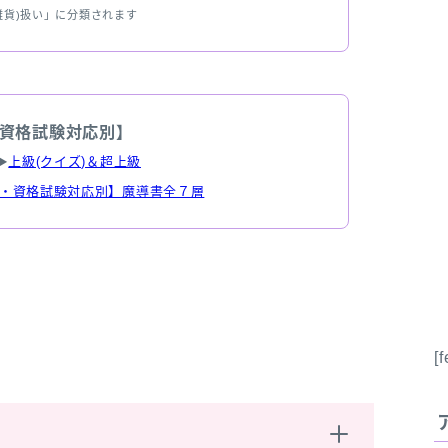
雑貨)扱い」に分類されます
資格試験対応別】
▶
上級(クイズ)＆超上級
・資格試験対応別】魔導書全７層
[