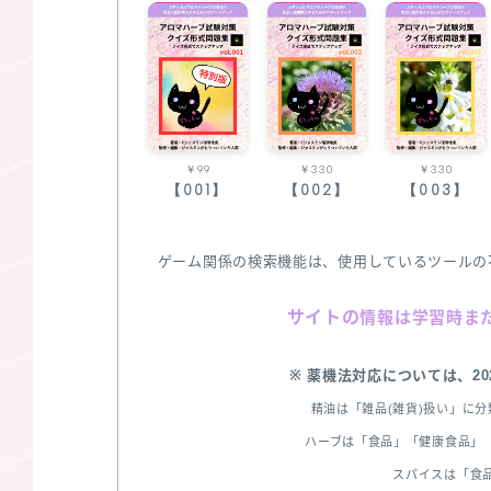
￥99
￥330
￥330
【001】
【002】
【003】
ゲーム関係の検索機能は、使用しているツールの
サイトの
情報は学習時ま
※ 薬機法対応については、2
精油は「雑品(雑貨)扱い」に
ハーブは「食品」「健康食品」「
スパイスは「食