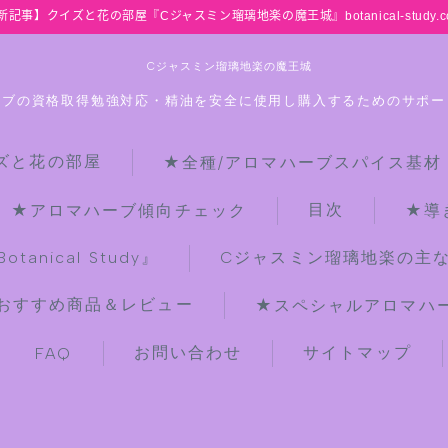
新記事】クイズと花の部屋『Cジャスミン瑠璃地楽の魔王城』botanical-study.c
Cジャスミン瑠璃地楽の魔王城
ーブの資格取得勉強対応・精油を安全に使用し購入するためのサポー
ズと花の部屋
★全種/アロマハーブスパイス基材
HOME
目次
★アロマハーブ傾向チェック
★導
【最新】クイズと花の部屋
anical Study』
Cジャスミン瑠璃地楽の主
おすすめ商品＆レビュー
★スペシャルアロマハーブ
★全種/アロマハーブスパイス基材 プ
チ辞典クイズ＆プチ辞典
お問い合わせ
サイトマップ
FAQ
★アロマ検定＋αクイズ