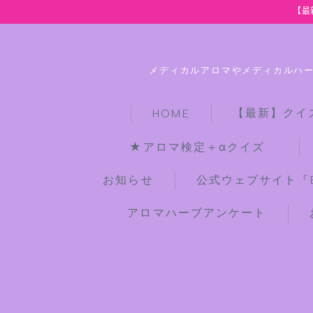
【最
メディカルアロマやメディカルハ
【最新】クイ
HOME
★アロマ検定＋αクイズ
お知らせ
公式ウェブサイト『Bot
アロマハーブアンケート