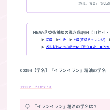
基材は「食品」「雑品(
NEW
🌈
香術試練の導き階層図【目的別・
▶
初級
▶
中級
▶
上級(資格チャレンジ)
▶
香術試練の導き階層図【総合目次｜目的別
00394【学名】『イランイラン』精油の学名
アロマハーブ４択クイズ
Q
『イランイラン』精油の学名は？