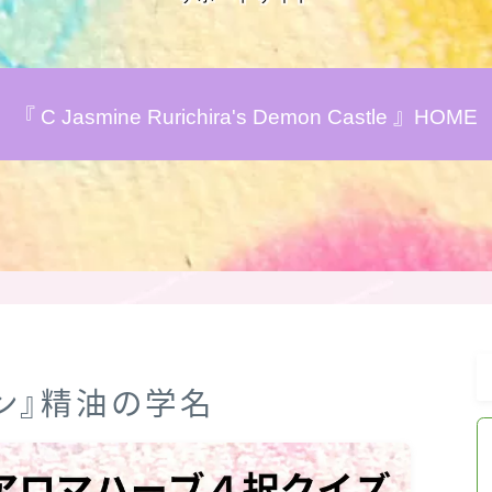
アロマハーブアンケート
『 C Jasmine Rurichira's Demon Castle 』HOME
おすすめ商品＆レビュー
★スペシャルアロマハーブ４択クイズ
(kindle出版限定)
FAQ
お問い合わせ
ラン』精油の学名
サイトマップ