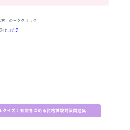
は右上の＋をクリック
足は
コチラ
ールクイズ：知識を深める資格試験対策問題集