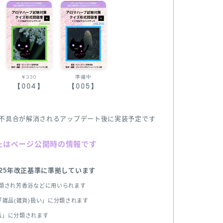
￥330
準備中
【004】
【005】
不具合が解消されるアップデート後に実装予定です
たはページ公開時の情報です
025年改正基準に準拠しています
分類され芳香浴などに用いられます
雑品(雑貨)扱い」に分類されます
品」に分類されます