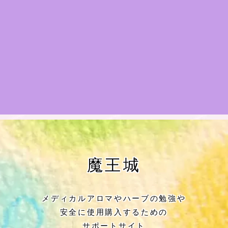
★アロマハーブ傾向チェック
目次
★導きの階層図/目次
秘密部屋
お知らせ
公式ウェブサイト『Botanical Study』
魔王城
Cジャスミン瑠璃地楽の主な活動先リン
ク集
メディカルアロマやハーブの勉強や
安全に使用購入するための
プロフィール
サポートサイト