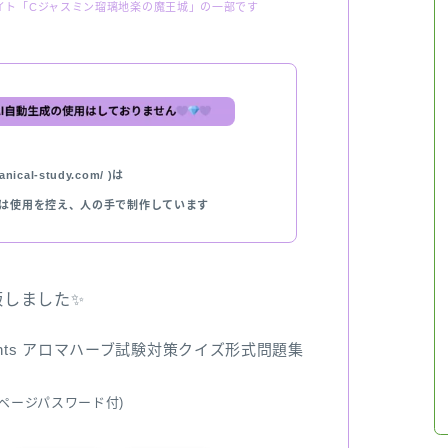
イト「Cジャスミン瑠璃地楽の魔王城」の一部です
nical-study.com/ )は
では使用を控え、人の手で制作しています
出版しました✨
ents アロマハーブ試験対策クイズ形式問題集
ページパスワード付)