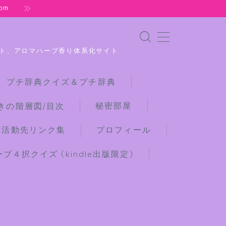
om
ト、アロマハーブ香り体系化サイト
 プチ辞典クイズ＆プチ辞典
秘密部屋
きの階層図/目次
な活動先リンク集
プロフィール
４択クイズ (kindle出版限定)