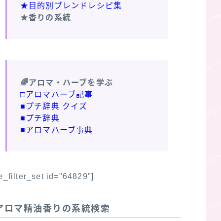
★目的別ブレンドレシピ集
★香りの系統
🌈アロマ・ハーブを学ぶ
□アロマハーブ記事
■プチ辞典 クイズ
■プチ辞典
■アロマハーブ事典
fe_filter_set id="64829"]
アロマ精油香りの系統検索