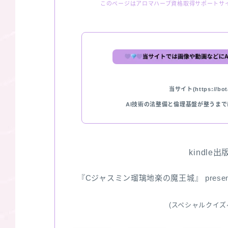
このページはアロマハーブ資格取得サポートサ
当サイト(https://bota
AI技術の法整備と倫理基盤が整うま
kindle
『Cジャスミン瑠璃地楽の魔王城』 pres
(スペシャルクイズ