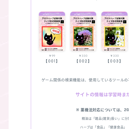
￥99
￥330
￥330
【001】
【002】
【003】
ゲーム関係の検索機能は、使用しているツールの
サイトの
情報は学習時ま
※ 薬機法対応については、2
精油は「雑品(雑貨)扱い」に
ハーブは「食品」「健康食品」「