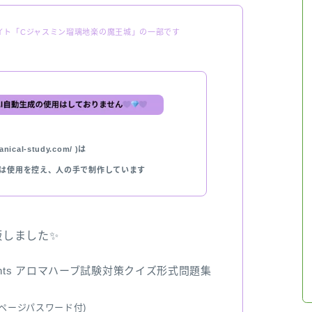
イト「Cジャスミン瑠璃地楽の魔王城」の一部です
nical-study.com/ )は
では使用を控え、人の手で制作しています
出版しました✨
ents アロマハーブ試験対策クイズ形式問題集
ページパスワード付)