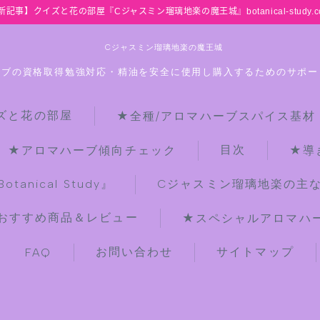
新記事】クイズと花の部屋『Cジャスミン瑠璃地楽の魔王城』botanical-study.c
Cジャスミン瑠璃地楽の魔王城
ーブの資格取得勉強対応・精油を安全に使用し購入するためのサポー
ズと花の部屋
★全種/アロマハーブスパイス基材
HOME
目次
★アロマハーブ傾向チェック
★導
【最新】クイズと花の部屋
anical Study』
Cジャスミン瑠璃地楽の主
おすすめ商品＆レビュー
★スペシャルアロマハーブ
★全種/アロマハーブスパイス基材 プ
チ辞典クイズ＆プチ辞典
お問い合わせ
サイトマップ
FAQ
★アロマ検定＋αクイズ