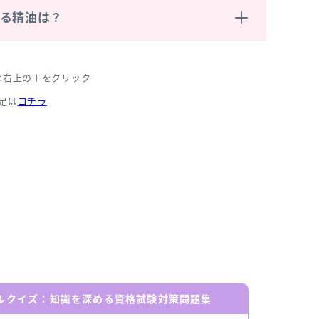
いる精油は？
は右上の＋をクリック
足は
コチラ
ールクイズ：知識を深める資格試験対策問題集