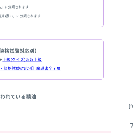
品」に分類されます
雑貨)扱い」に分類されます
資格試験対応別】
▶
上級(クイズ)＆超上級
・資格試験対応別】魔導書全７層
言われている精油
[