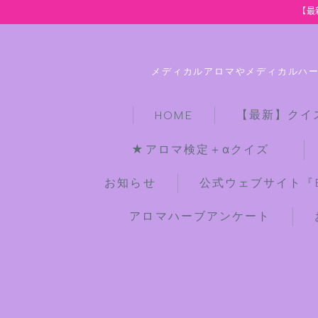
【最
メディカルアロマやメディカルハ
【最新】クイ
HOME
★アロマ検定＋αクイズ
お知らせ
公式ウェブサイト『Bot
アロマハーブアンケート