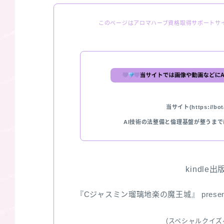
このページはアロマハーブ資格取得サポートサ
当サイト(https://bota
AI技術の法整備と倫理基盤が整うま
kindle
『Cジャスミン瑠璃地楽の魔王城』 pres
(スペシャルクイズ