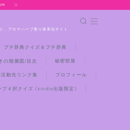
om
ト、アロマハーブ香り体系化サイト
 プチ辞典クイズ＆プチ辞典
秘密部屋
きの階層図/目次
な活動先リンク集
プロフィール
４択クイズ (kindle出版限定)