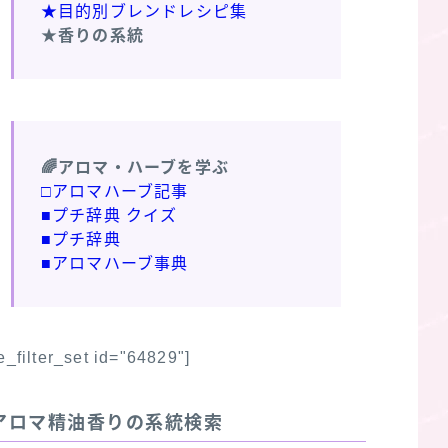
★目的別ブレンドレシピ集
★香りの系統
🌈アロマ・ハーブを学ぶ
□アロマハーブ記事
■プチ辞典 クイズ
■プチ辞典
■アロマハーブ事典
fe_filter_set id="64829"]
アロマ精油香りの系統検索