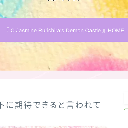
アロマハーブアンケート
『 C Jasmine Rurichira's Demon Castle 』HOME
おすすめ商品＆レビュー
★スペシャルアロマハーブ４択クイズ
(kindle出版限定)
FAQ
お問い合わせ
低下に期待できると言われて
サイトマップ