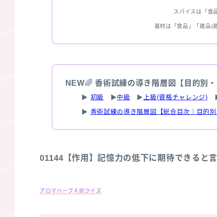
スパイスは「食
基材は「食品」「雑品(
NEW
🌈
香術試練の導き階層図【目的別・
▶
初級
▶
中級
▶
上級(資格チャレンジ)
▶
香術試練の導き階層図【総合目次｜目的別
01144【作用】記憶力の低下に期待できると
アロマハーブ４択クイズ