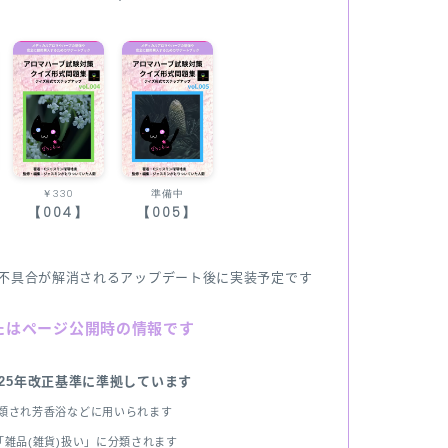
￥330
準備中
【004】
【005】
不具合が解消されるアップデート後に実装予定です
たはページ公開時の情報です
025年改正基準に準拠しています
分類され芳香浴などに用いられます
雑品(雑貨)扱い」に分類されます