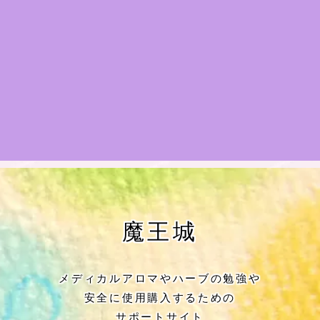
★アロマハーブ傾向チェック
目次
★導きの階層図/目次
秘密部屋
お知らせ
公式ウェブサイト『Botanical Study』
魔王城
Cジャスミン瑠璃地楽の主な活動先リン
ク集
メディカルアロマやハーブの勉強や
安全に使用購入するための
プロフィール
サポートサイト