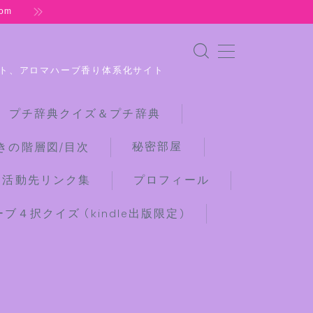
om
ト、アロマハーブ香り体系化サイト
 プチ辞典クイズ＆プチ辞典
秘密部屋
きの階層図/目次
な活動先リンク集
プロフィール
４択クイズ (kindle出版限定)