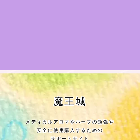
★アロマハーブ傾向チェック
目次
★導きの階層図/目次
秘密部屋
お知らせ
公式ウェブサイト『Botanical Study』
魔王城
Cジャスミン瑠璃地楽の主な活動先リン
ク集
メディカルアロマやハーブの勉強や
安全に使用購入するための
プロフィール
サポートサイト