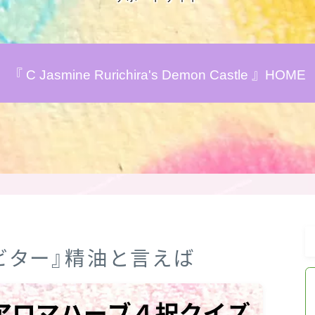
アロマハーブアンケート
『 C Jasmine Rurichira's Demon Castle 』HOME
おすすめ商品＆レビュー
★スペシャルアロマハーブ４択クイズ
(kindle出版限定)
FAQ
お問い合わせ
・ビター』精油と言えば
サイトマップ