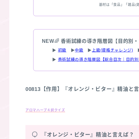
基材は「食品」「雑品(
NEW
🌈
香術試練の導き階層図【目的別・
▶
初級
▶
中級
▶
上級(資格チャレンジ)
▶
香術試練の導き階層図【総合目次｜目的別
00813【作用】『オレンジ・ビター』精油と
アロマハーブ４択クイズ
Q
『オレンジ・ビター』精油と言えば？