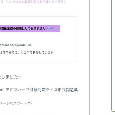
イト「Cジャスミン瑠璃地楽の魔王城」の一部です
nical-study.com/ )は
では使用を控え、人の手で制作しています
出版しました✨
ents アロマハーブ試験対策クイズ形式問題集
ページパスワード付)