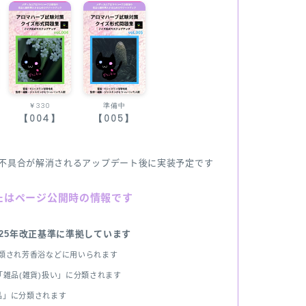
￥330
準備中
【004】
【005】
不具合が解消されるアップデート後に実装予定です
たはページ公開時の情報です
025年改正基準に準拠しています
分類され芳香浴などに用いられます
雑品(雑貨)扱い」に分類されます
品」に分類されます