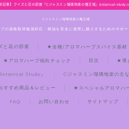
新記事】クイズと花の部屋『Cジャスミン瑠璃地楽の魔王城』botanical-study.c
Cジャスミン瑠璃地楽の魔王城
ーブの資格取得勉強対応・精油を安全に使用し購入するためのサポー
ズと花の部屋
★全種/アロマハーブスパイス基材
HOME
目次
★アロマハーブ傾向チェック
★導
【最新】クイズと花の部屋
anical Study』
Cジャスミン瑠璃地楽の主
おすすめ商品＆レビュー
★スペシャルアロマハーブ
★全種/アロマハーブスパイス基材 プ
チ辞典クイズ＆プチ辞典
お問い合わせ
サイトマップ
FAQ
★アロマ検定＋αクイズ