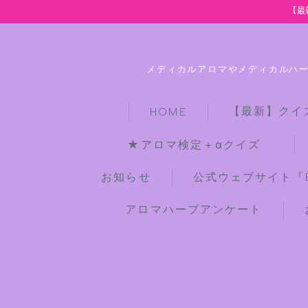
【最
メディカルアロマやメディカルハ
【最新】クイ
HOME
★アロマ検定＋αクイズ
お知らせ
公式ウェブサイト『Bot
アロマハーブアンケート