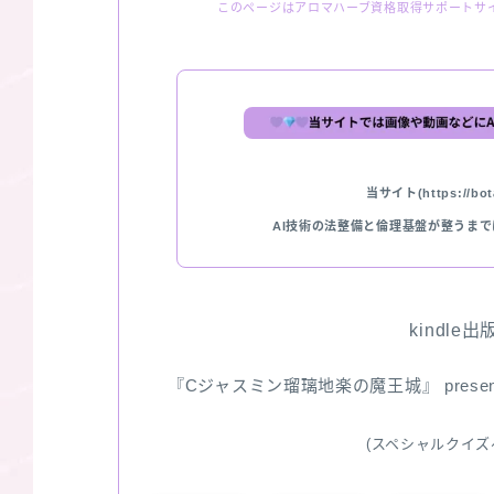
このページはアロマハーブ資格取得サポートサ
当サイト(https://bota
AI技術の法整備と倫理基盤が整うま
kindle
『Cジャスミン瑠璃地楽の魔王城』 pres
(スペシャルクイズ