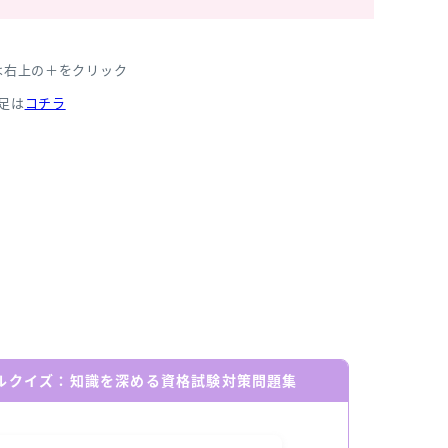
は右上の＋をクリック
足は
コチラ
ールクイズ：知識を深める資格試験対策問題集