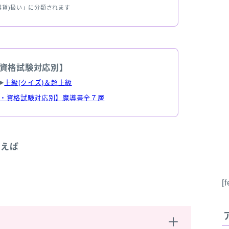
雑貨)扱い」に分類されます
資格試験対応別】
▶
上級(クイズ)＆超上級
・資格試験対応別】魔導書全７層
言えば
[