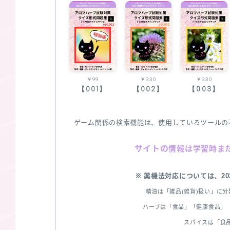
￥99
￥330
￥330
【001】
【002】
【003】
ゲーム関係の検索機能は、使用しているツールの
サイトの
情報は学習時ま
※ 薬機法対応については、2
精油は「雑品(雑貨)扱い」に
ハーブは「食品」「健康食品」「
スパイスは「食