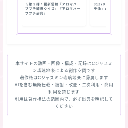
☆第３弾：更新情報『アロマハー
01270【抽出部位
ブプチ辞典クイズ』『アロマハー
ラ油』の使用部位
ブプチ辞典』
本サイトの動画・画像・構成・記録はCジャスミ
ン瑠璃地楽による創作空間です
著作権はCジャスミン瑠璃地楽に帰属します
AIを含む無断転載・複製・改変・二次利用・商用
利用を禁じます
引用は著作権法の範囲内で、必ず出典を明記して
ください