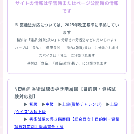
情報は学習時またはページ公開時の情報
サイトの
です
※ 薬機法対応については、2025年改正基準に準拠してい
ます
精油は「雑品(雑貨)扱い」に分類され芳香浴などに用いられます
ハーブは「食品」「健康食品」「雑品(雑貨)扱い」に分類されます
スパイスは「食品」に分類されます
基材は「食品」「雑品(雑貨)扱い」に分類されます
NEW
🌈
香術試練の導き階層図【目的別・資格試
験対応別】
▶
初級
▶
中級
▶
上級(資格チャレンジ)
▶
上級
(クイズ)＆超上級
▶
香術試練の導き階層図【総合目次｜目的別・資格
試験対応別】魔導書全７層