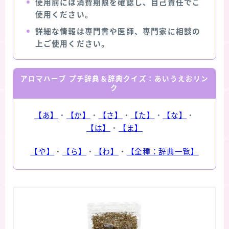
使用前には消費期限を確認し、自己責任でご
使用ください。
詳細な情報は専門書や医師、専門家に相談の
上ご使用ください。
アロマハーブ プチ辞典＆辞典クイズ：あいうえおリン
ク
【あ】
・
【か】
・
【さ】
・
【た】
・
【な】
・
【は】
・
【ま】
【や】
・
【ら】
・
【わ】
・
【全種：辞典一覧】