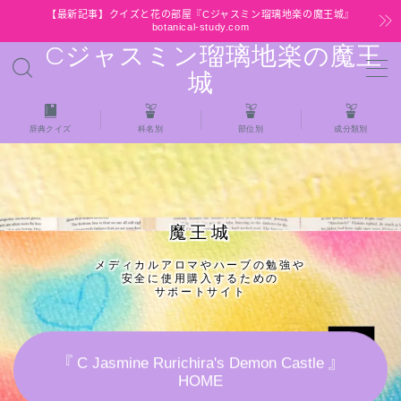
【最新記事】クイズと花の部屋『Cジャスミン瑠璃地楽の魔王城』
botanical-study.com
Cジャスミン瑠璃地楽の魔王
MENU
城
HOME
辞典クイズ
科名別
部位別
成分類別
【最新】クイズと花の部屋
★全種/アロマハーブスパイス基材 プチ辞典ク
魔王城
イズ＆プチ辞典
メディカルアロマやハーブの勉強や
安全に使用購入するための
★アロマ検定＋αクイズ
サポートサイト
★アロマハーブ傾向チェック
『 C Jasmine Rurichira's Demon Castle 』
HOME
目次