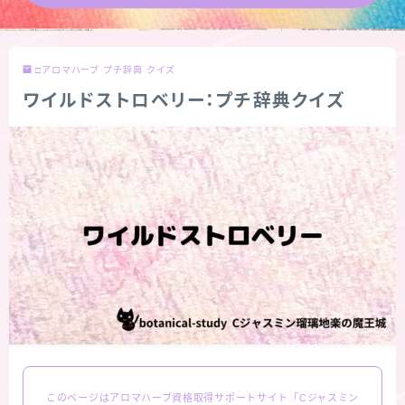
★導きの階層図/目次
□アロマハーブ プチ辞典 クイズ
秘密部屋
ワイルドストロベリー：プチ辞典クイズ
お知らせ
公式ウェブサイト『Botanical Study』
Cジャスミン瑠璃地楽の主な活動先リンク集
プロフィール
アロマハーブアンケート
おすすめ商品＆レビュー
このページはアロマハーブ資格取得サポートサイト「Cジャスミン