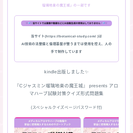
瑠璃地楽の魔王城」の一部です
★スペシャルアロマハーブ４択クイズ (kindle出
版限定)
FAQ
当サイト(https://botanical-study.com/ )は
AI技術の法整備と倫理基盤が整うまでは使用を控え、人の
お問い合わせ
手で制作しています
サイトマップ
kindle出版しました✨
『Cジャスミン瑠璃地楽の魔王城』 presents アロ
マハーブ試験対策クイズ形式問題集
(スペシャルクイズページパスワード付)