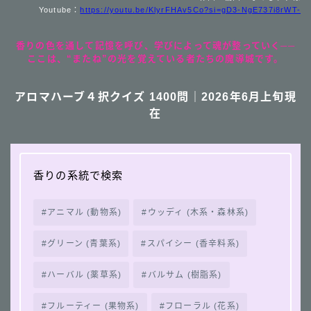
Youtube：
https://youtu.be/KlyrFHAv5Co?si=gD3-NgE737i8rWT-
香りの色を通して記憶を呼び、学びによって魂が整っていく──
ここは、“またね”の光を覚えている者たちの魔導城です。
アロマハーブ４択クイズ 1400問｜2026年6月上旬現
在
香りの系統で検索
アニマル (動物系)
ウッディ (木系・森林系)
グリーン (青葉系)
スパイシー (香辛料系)
ハーバル (薬草系)
バルサム (樹脂系)
フルーティー (果物系)
フローラル (花系)