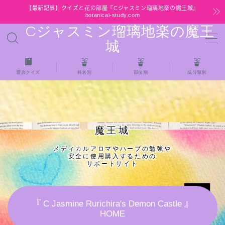
【最新記事】クイズと花の部屋『Cジャスミン瑠璃地楽の魔王城』
botanical-study.com
Cジャスミン瑠璃地楽の魔王
MENU
城
HOME
辞典クイズ
科名別
部位別
成分類別
【最新】クイズと花の部屋
★全種/アロマハーブスパイス基材 プチ辞典ク
魔王城
イズ＆プチ辞典
メディカルアロマやハーブの勉強や
安全に使用購入するための
★アロマ検定＋αクイズ
サポートサイト
★アロマハーブ傾向チェック
『 C Jasmine Rurichira's Demon Castle 』
HOME
目次