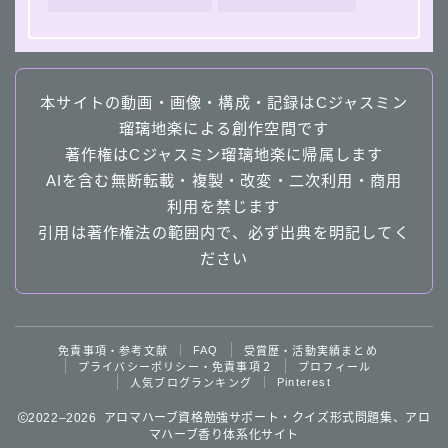
本サイトの動画・画像・構成・記録はCジャスミン
瑠璃地楽による創作空間です
著作権はCジャスミン瑠璃地楽に帰属します
AIを含む無断転載・複製・改変・二次利用・商用
利用を禁じます
引用は著作権法の範囲内で、必ず出典を明記してく
ださい
Follow Me
FAQ
免責事項・参考文献
受賞歴・活動実績まとめ
プライバシーポリシー・免責事項２
プロフィール
Pinterest
人気ブログランキング
2022–2026 アロマハーブ資格勉強サポート・クイズ形式問題集、アロ
マハーブ香り体系化サイト