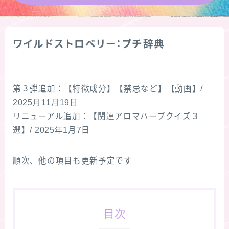
★導きの階層図/目次
ワイルドストロベリー：プチ辞典
秘密部屋
お知らせ
第３弾追加：【特徴成分】【禁忌など】【動画】/
2025月11月19日
公式ウェブサイト『Botanical Study』
リニューアル追加：【関連アロマハーブクイズ３
選】/ 2025年1月7日
Cジャスミン瑠璃地楽の主な活動先リンク集
順次、他の項目も更新予定です
プロフィール
アロマハーブアンケート
目次
おすすめ商品＆レビュー