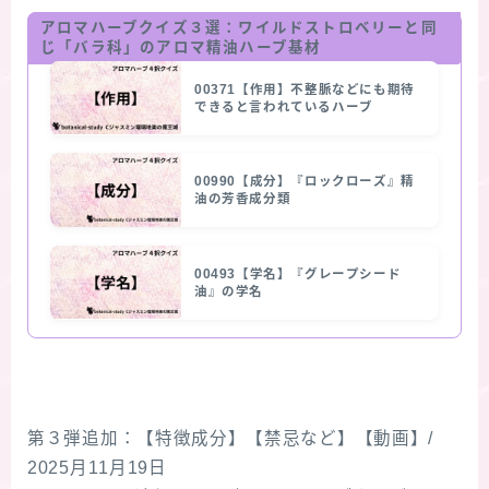
アロマハーブクイズ３選：
ワイルドストロベリー
と同
じ「バラ科」のアロマ精油ハーブ基材
00371【作用】不整脈などにも期待
できると言われているハーブ
00990【成分】『ロックローズ』精
油の芳香成分類
00493【学名】『グレープシード
油』の学名
第３弾追加：【特徴成分】【禁忌など】【動画】/
2025月11月19日