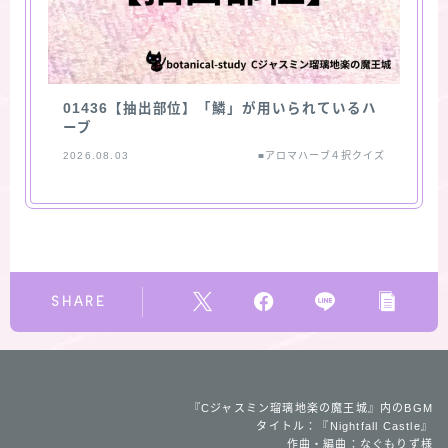
01436【抽出部位】「鱗」が用いられているハ
ーブ
2026.08.03
■アロマハーブ４択クイズ
SHARE
『Cジャスミン瑠璃地楽の魔王城』内のBGM
タイトル：『Nightfall Castle』
作曲・編曲：なぐもりず様