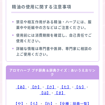
精油の使用に関する注意事項
禁忌や相互作用がある精油・ハーブには、服
薬中や妊娠中の方などはご注意ください。
使用前には消費期限を確認し、自己責任でご
使用ください。
詳細な情報は専門書や医師、専門家に相談の
上ご使用ください。
アロマハーブ プチ辞典＆辞典クイズ：あいうえおリン
ク
【あ】
・
【か】
・
【さ】
・
【た】
・
【な】
・
【は】
・
【ま】
【や】
・
【ら】
・
【わ】
・
【全種：辞典一覧】