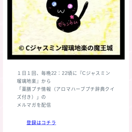
１日１回、毎晩22：22頃に『Cジャスミン
瑠璃地楽』から
「薬膳プチ情報（アロマハーブプチ辞典クイ
ズ付き）」の
メルマガを配信
登録はコチラ