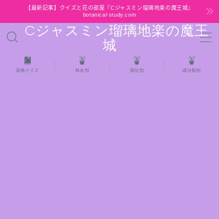
【最新記事】クイズと花の部屋『Cジャスミン瑠璃地楽の魔王城』
botanical-study.com
Cジャスミン瑠璃地楽の魔王
MENU
城
HOME
辞典クイズ
科名別
部位別
成分類別
【最新】クイズと花の部屋
★全種/アロマハーブスパイス基材 プチ辞典ク
イズ＆プチ辞典
★アロマ検定＋αクイズ
★アロマハーブ傾向チェック
目次