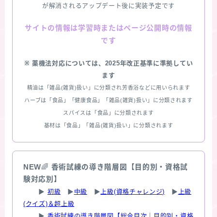
が解消されるアップデート後に実装予定です
情報は学習時またはページ公開時の情報
サイトの
です
※ 薬機法対応については、2025年改正基準に準拠してい
ます
精油は「雑品(雑貨)扱い」に分類され芳香浴などに用いられます
ハーブは「食品」「健康食品」「雑品(雑貨)扱い」に分類されます
スパイスは「食品」に分類されます
基材は「食品」「雑品(雑貨)扱い」に分類されます
NEW
🌈
香術試練の導き階層図【目的別・資格試
験対応別】
▶
初級
▶
中級
▶
上級(資格チャレンジ)
▶
上級
(クイズ)＆超上級
▶
香術試練の導き階層図【総合目次｜目的別・資格