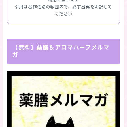
引用は著作権法の範囲内で、必ず出典を明記して
ください
【無料】薬膳＆アロマハーブメルマ
ガ