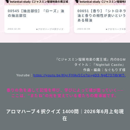
00545【抽出部位】『ローズ』油
00651【香り】『シトロネラ
の抽出部位
油と香りの相性が良いという
ある精油
2022.12.30
2023.02.08
■アロマハーブ４択クイズ
■アロマハーブ４択ク
『Cジャスミン瑠璃地楽の魔王城』内のBGM
タイトル：『Nightfall Castle』
作曲・編曲：なぐもりず様
Youtube：
https://youtu.be/KlyrFHAv5Co?si=gD3-NgE737i8rWT-
香りの色を通して記憶を呼び、学びによって魂が整っていく──
ここは、“またね”の光を覚えている者たちの魔導城です。
アロマハーブ４択クイズ 1400問｜2026年6月上旬現
在