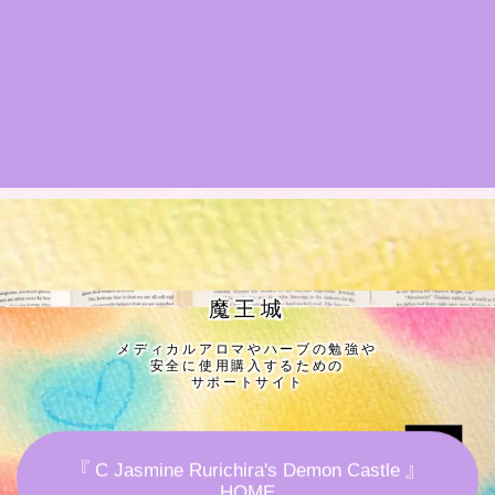
★導きの階層図/目次
秘密部屋
お知らせ
Cジャスミン瑠璃地楽の主な活動先リンク集
プロフィール
魔王城
メディカルアロマやハーブの勉強や
アロマハーブアンケート
安全に使用購入するための
サポートサイト
おすすめ商品＆レビュー
『 C Jasmine Rurichira's Demon Castle 』
★スペシャルアロマハーブ４択クイズ (kindle出
HOME