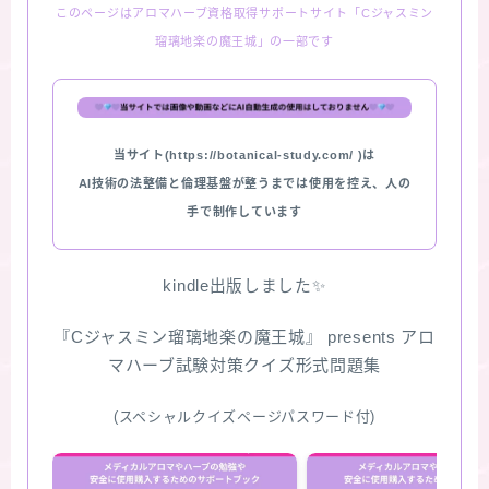
このページはアロマハーブ資格取得サポートサイト「Cジャスミン
瑠璃地楽の魔王城」の一部です
当サイト(https://botanical-study.com/ )は
AI技術の法整備と倫理基盤が整うまでは使用を控え、人の
手で制作しています
kindle出版しました✨
『Cジャスミン瑠璃地楽の魔王城』 presents アロ
マハーブ試験対策クイズ形式問題集
(スペシャルクイズページパスワード付)