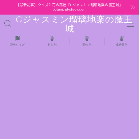
【最新記事】クイズと花の部屋『Cジャスミン瑠璃地楽の魔王城』
botanical-study.com
Cジャスミン瑠璃地楽の魔王
MENU
城
HOME
辞典クイズ
科名別
部位別
成分類別
【最新】クイズと花の部屋
★全種/アロマハーブスパイス基材 プチ辞典ク
イズ＆プチ辞典
★アロマ検定＋αクイズ
★アロマハーブ傾向チェック
目次