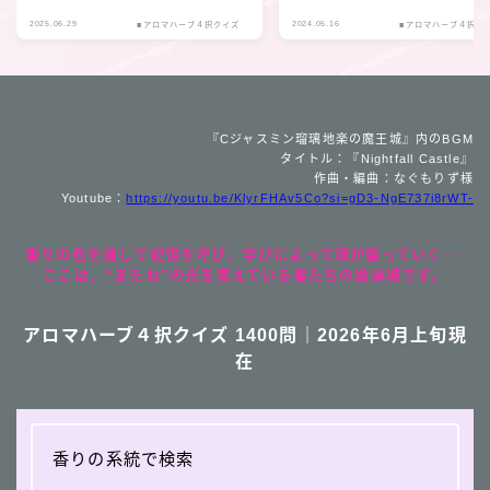
2025.06.29
2024.05.16
■アロマハーブ４択クイズ
■アロマハーブ４択ク
『Cジャスミン瑠璃地楽の魔王城』内のBGM
タイトル：『Nightfall Castle』
作曲・編曲：なぐもりず様
Youtube：
https://youtu.be/KlyrFHAv5Co?si=gD3-NgE737i8rWT-
香りの色を通して記憶を呼び、学びによって魂が整っていく──
ここは、“またね”の光を覚えている者たちの魔導城です。
アロマハーブ４択クイズ 1400問｜2026年6月上旬現
在
香りの系統で検索