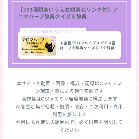
【281種類あいうえお順別名リンク付】ア
ロマハーブ辞典クイズ＆辞典
リンクで詳細を知りたい方はコチラ
★全種/アロマハーブスパイス基
材 プチ辞典クイズ＆プチ辞典
本サイトの動画・画像・構成・記録はCジャスミ
ン瑠璃地楽による創作空間です
著作権はCジャスミン瑠璃地楽に帰属します
AIを含む無断転載・複製・改変・二次利用・商用
利用を禁じます
引用は著作権法の範囲内で、必ず出典を明記して
ください