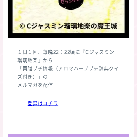
１日１回、毎晩22：22頃に『Cジャスミン
瑠璃地楽』から
「薬膳プチ情報（アロマハーブプチ辞典クイ
ズ付き）」の
メルマガを配信
登録はコチラ