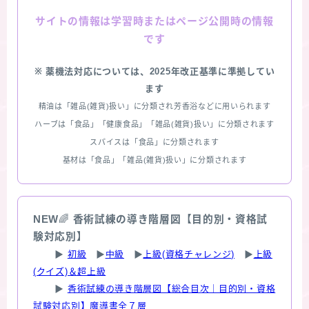
情報は学習時またはページ公開時の情報
サイトの
です
※ 薬機法対応については、2025年改正基準に準拠してい
ます
精油は「雑品(雑貨)扱い」に分類され芳香浴などに用いられます
ハーブは「食品」「健康食品」「雑品(雑貨)扱い」に分類されます
スパイスは「食品」に分類されます
基材は「食品」「雑品(雑貨)扱い」に分類されます
NEW
🌈
香術試練の導き階層図【目的別・資格試
験対応別】
▶
初級
▶
中級
▶
上級(資格チャレンジ)
▶
上級
(クイズ)＆超上級
▶
香術試練の導き階層図【総合目次｜目的別・資格
試験対応別】魔導書全７層