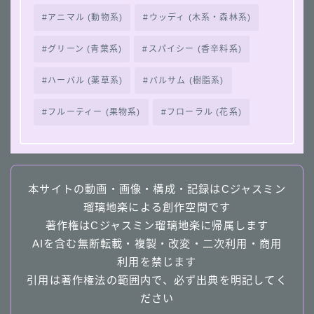
アニマル (動物系)
ウッディ (木系・森林系)
グリーン (青葉系)
スパイシー (香辛料系)
ハーバル (薬草系)
バルサム (樹脂系)
フルーティー (果物系)
フローラル (花系)
本サイトの動画・画像・構成・記録はCジャスミン
瑠璃地楽による創作空間です
著作権はCジャスミン瑠璃地楽に帰属します
AIを含む無断転載・複製・改変・二次利用・商用
利用を禁じます
引用は著作権法の範囲内で、必ず出典を明記してく
ださい