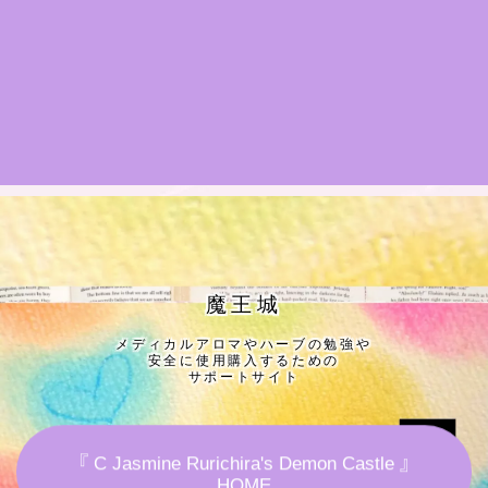
★導きの階層図/目次
秘密部屋
お知らせ
公式ウェブサイト『Botanical Study』
Cジャスミン瑠璃地楽の主な活動先リンク集
魔王城
メディカルアロマやハーブの勉強や
プロフィール
安全に使用購入するための
サポートサイト
アロマハーブアンケート
『 C Jasmine Rurichira's Demon Castle 』
おすすめ商品＆レビュー
HOME