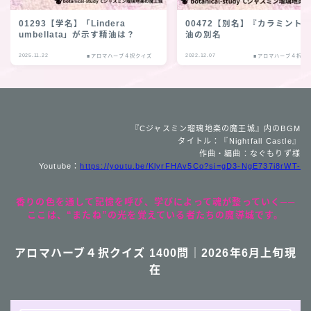
01293【学名】「Lindera
00472【別名】『カラミント
umbellata」が示す精油は？
油の別名
2025.11.22
2022.12.07
■アロマハーブ４択クイズ
■アロマハーブ４択ク
『Cジャスミン瑠璃地楽の魔王城』内のBGM
タイトル：『Nightfall Castle』
作曲・編曲：なぐもりず様
Youtube：
https://youtu.be/KlyrFHAv5Co?si=gD3-NgE737i8rWT-
香りの色を通して記憶を呼び、学びによって魂が整っていく──
ここは、“またね”の光を覚えている者たちの魔導城です。
アロマハーブ４択クイズ 1400問｜2026年6月上旬現
在