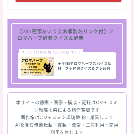
【281種類あいうえお順別名リンク付】ア
ロマハーブ辞典クイズ＆辞典
リンクで詳細を知りたい方はコチラ
★全種/アロマハーブスパイス基
材 プチ辞典クイズ＆プチ辞典
本サイトの動画・画像・構成・記録はCジャスミ
ン瑠璃地楽による創作空間です
著作権はCジャスミン瑠璃地楽に帰属します
AIを含む無断転載・複製・改変・二次利用・商用
利用を禁じます