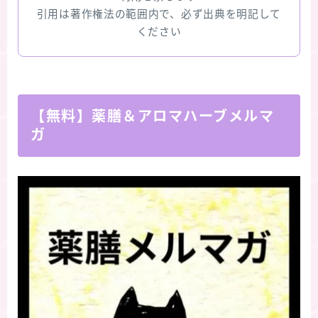
引用は著作権法の範囲内で、必ず出典を明記して
ください
【無料】薬膳＆アロマハーブメルマ
ガ