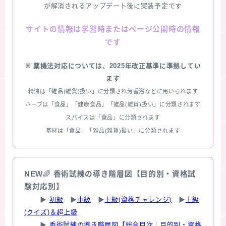
が解消されるアップデート後に実装予定です
情報は学習時またはページ公開時の情報
サイトの
です
※ 薬機法対応については、2025年改正基準に準拠してい
ます
精油は「雑品(雑貨)扱い」に分類され芳香浴などに用いられます
ハーブは「食品」「健康食品」「雑品(雑貨)扱い」に分類されます
スパイスは「食品」に分類されます
基材は「食品」「雑品(雑貨)扱い」に分類されます
NEW
🌈
香術試練の導き階層図【目的別・資格試
験対応別】
▶
初級
▶
中級
▶
上級(資格チャレンジ)
▶
上級
(クイズ)＆超上級
▶
香術試練の導き階層図【総合目次｜目的別・資格