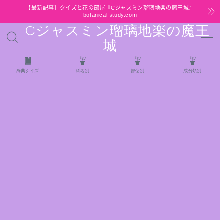
【最新記事】クイズと花の部屋『Cジャスミン瑠璃地楽の魔王城』
botanical-study.com
Cジャスミン瑠璃地楽の魔王
MENU
城
HOME
辞典クイズ
科名別
部位別
成分類別
【最新】クイズと花の部屋
★全種/アロマハーブスパイス基材 プチ辞典ク
イズ＆プチ辞典
★アロマ検定＋αクイズ
★アロマハーブ傾向チェック
目次