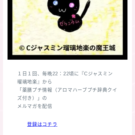
１日１回、毎晩22：22頃に『Cジャスミン
瑠璃地楽』から
「薬膳プチ情報（アロマハーブプチ辞典クイ
ズ付き）」の
メルマガを配信
登録はコチラ