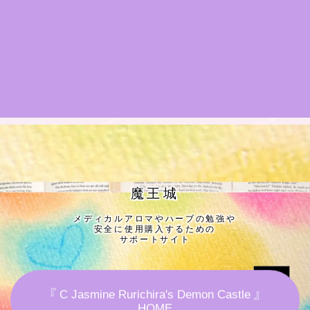
★導きの階層図/目次
秘密部屋
お知らせ
Cジャスミン瑠璃地楽の主な活動先リンク集
プロフィール
魔王城
メディカルアロマやハーブの勉強や
アロマハーブアンケート
安全に使用購入するための
サポートサイト
おすすめ商品＆レビュー
『 C Jasmine Rurichira's Demon Castle 』
★スペシャルアロマハーブ４択クイズ (kindle出
HOME