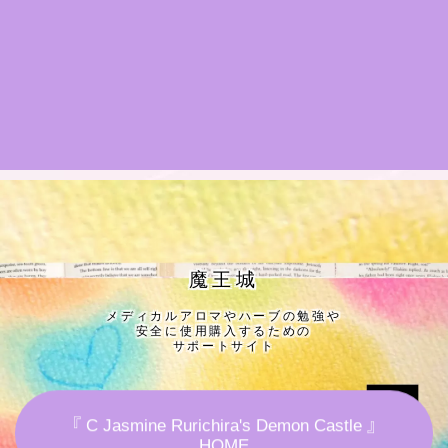
★導きの階層図/目次
秘密部屋
お知らせ
公式ウェブサイト『Botanical Study』
Cジャスミン瑠璃地楽の主な活動先リンク集
魔王城
メディカルアロマやハーブの勉強や
プロフィール
安全に使用購入するための
サポートサイト
アロマハーブアンケート
『 C Jasmine Rurichira's Demon Castle 』
おすすめ商品＆レビュー
HOME