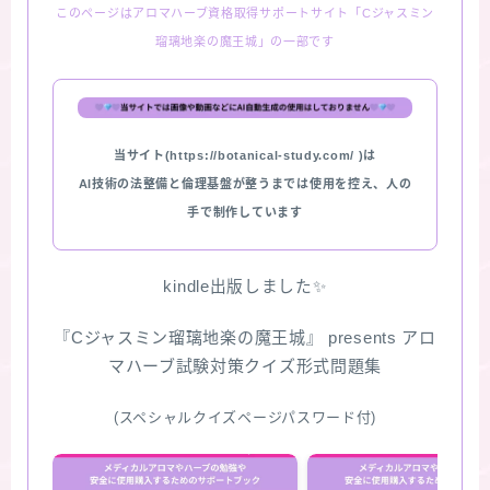
このページはアロマハーブ資格取得サポートサイト「Cジャスミン
瑠璃地楽の魔王城」の一部です
当サイト(https://botanical-study.com/ )は
AI技術の法整備と倫理基盤が整うまでは使用を控え、人の
手で制作しています
kindle出版しました✨
『Cジャスミン瑠璃地楽の魔王城』 presents アロ
マハーブ試験対策クイズ形式問題集
(スペシャルクイズページパスワード付)