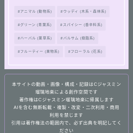
アニマル (動物系)
ウッディ (木系・森林系)
グリーン (青葉系)
スパイシー (香辛料系)
ハーバル (薬草系)
バルサム (樹脂系)
フルーティー (果物系)
フローラル (花系)
本サイトの動画・画像・構成・記録はCジャスミン
瑠璃地楽による創作空間です
著作権はCジャスミン瑠璃地楽に帰属します
AIを含む無断転載・複製・改変・二次利用・商用
利用を禁じます
引用は著作権法の範囲内で、必ず出典を明記してく
ださい