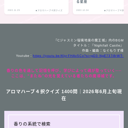
る星座
2022.11.29
2022.12.04
■アロマハーブ４択クイズ
■アロマハーブ４択ク
『Cジャスミン瑠璃地楽の魔王城』内のBGM
タイトル：『Nightfall Castle』
作曲・編曲：なぐもりず様
Youtube：
https://youtu.be/KlyrFHAv5Co?si=gD3-NgE737i8rWT-
香りの色を通して記憶を呼び、学びによって魂が整っていく──
ここは、“またね”の光を覚えている者たちの魔導城です。
アロマハーブ４択クイズ 1400問｜2026年6月上旬現
在
香りの系統で検索