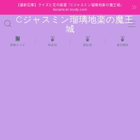
【最新記事】クイズと花の部屋『Cジャスミン瑠璃地楽の魔王城』
botanical-study.com
Cジャスミン瑠璃地楽の魔王
MENU
城
HOME
辞典クイズ
科名別
部位別
成分類別
【最新】クイズと花の部屋
★全種/アロマハーブスパイス基材 プチ辞典ク
イズ＆プチ辞典
★アロマ検定＋αクイズ
★アロマハーブ傾向チェック
目次