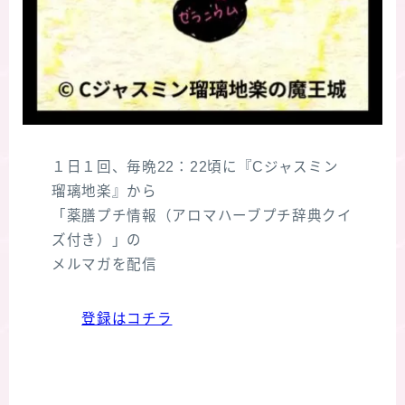
１日１回、毎晩22：22頃に『Cジャスミン
瑠璃地楽』から
「薬膳プチ情報（アロマハーブプチ辞典クイ
ズ付き）」の
メルマガを配信
登録はコチラ