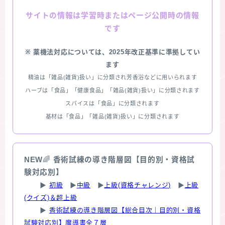
情報は学習時またはページ公開時の情報
サイトの
です
※ 薬機法対応については、2025年改正基準に準拠してい
ます
精油は「雑品(雑貨)扱い」に分類され芳香浴などに用いられます
ハーブは「食品」「健康食品」「雑品(雑貨)扱い」に分類されます
スパイスは「食品」に分類されます
基材は「食品」「雑品(雑貨)扱い」に分類されます
NEW
🌈
香術試練の導き階層図【目的別・資格試
験対応別】
▶
初級
▶
中級
▶
上級(資格チャレンジ)
▶
上級
(クイズ)＆超上級
▶
香術試練の導き階層図【総合目次｜目的別・資格
試験対応別】魔導書全７層