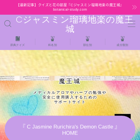
【最新記事】クイズと花の部屋『Cジャスミン瑠璃地楽の魔王城』
botanical-study.com
Cジャスミン瑠璃地楽の魔王
MENU
城
HOME
辞典クイズ
科名別
部位別
成分類別
【最新】クイズと花の部屋
★全種/アロマハーブスパイス基材 プチ辞典ク
魔王城
イズ＆プチ辞典
メディカルアロマやハーブの勉強や
安全に使用購入するための
★アロマ検定＋αクイズ
サポートサイト
★アロマハーブ傾向チェック
『 C Jasmine Rurichira's Demon Castle 』
HOME
目次