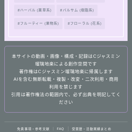
ハーバル (薬草系)
バルサム (樹脂系)
フルーティー (果物系)
フローラル (花系)
本サイトの動画・画像・構成・記録はCジャスミン
瑠璃地楽による創作空間です
著作権はCジャスミン瑠璃地楽に帰属します
AIを含む無断転載・複製・改変・二次利用・商用
利用を禁じます
Follow Me
引用は著作権法の範囲内で、必ず出典を明記してく
ださい
follow me
４択クイズ動画へ
FAQ
免責事項・参考文献
受賞歴・活動実績まとめ