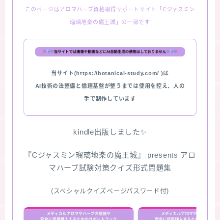
このページはアロマハーブ資格取得サポートサイト「Cジャスミン
★スペシャルアロマハーブ４択クイズ (kindle出
瑠璃地楽の魔王城」の一部です
版限定)
FAQ
当サイト(https://botanical-study.com/ )は
お問い合わせ
AI技術の法整備と倫理基盤が整うまでは使用を控え、人の
手で制作しています
サイトマップ
kindle出版しました✨
『Cジャスミン瑠璃地楽の魔王城』 presents アロ
マハーブ試験対策クイズ形式問題集
(スペシャルクイズページパスワード付)