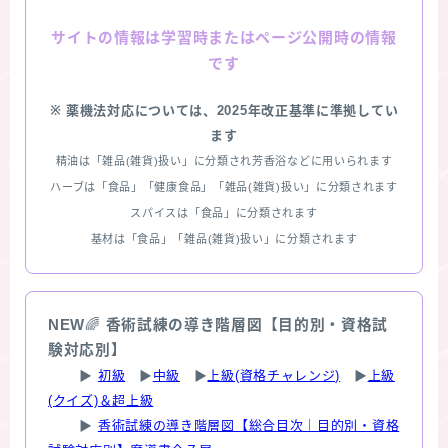
情報は学習時またはページ公開時の情報
サイトの
です
※ 薬機法対応については、2025年改正基準に準拠してい
ます
精油は「雑品(雑貨)扱い」に分類され芳香浴などに用いられます
ハーブは「食品」「健康食品」「雑品(雑貨)扱い」に分類されます
スパイスは「食品」に分類されます
基材は「食品」「雑品(雑貨)扱い」に分類されます
NEW
🌈
香術試練の導き階層図【目的別・資格試
験対応別】
▶
初級
▶
中級
▶
上級(資格チャレンジ)
▶
上級
(クイズ)＆超上級
▶
香術試練の導き階層図【総合目次｜目的別・資格