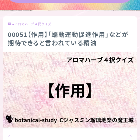
★導きの階層図/目次
■アロマハーブ４択クイズ
秘密部屋
00051【作用】「蠕動運動促進作用」などが
期待できると言われている精油
お知らせ
公式ウェブサイト『Botanical Study』
Cジャスミン瑠璃地楽の主な活動先リンク集
プロフィール
アロマハーブアンケート
おすすめ商品＆レビュー