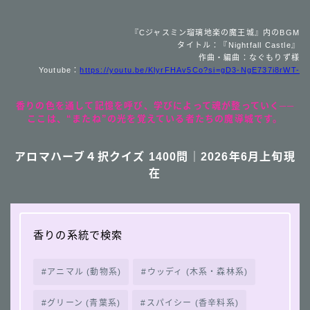
『Cジャスミン瑠璃地楽の魔王城』内のBGM
タイトル：『Nightfall Castle』
作曲・編曲：なぐもりず様
Youtube：
https://youtu.be/KlyrFHAv5Co?si=gD3-NgE737i8rWT-
香りの色を通して記憶を呼び、学びによって魂が整っていく──
ここは、“またね”の光を覚えている者たちの魔導城です。
アロマハーブ４択クイズ 1400問｜2026年6月上旬現
在
香りの系統で検索
アニマル (動物系)
ウッディ (木系・森林系)
グリーン (青葉系)
スパイシー (香辛料系)