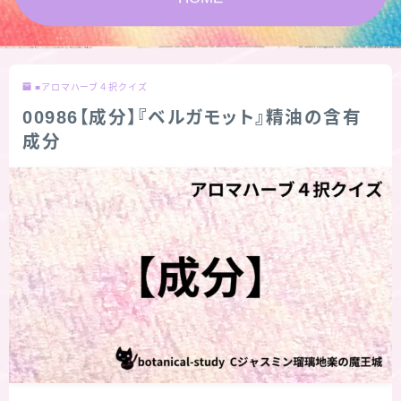
★スペシャルアロマハーブ４択クイズ (kindle出
版限定)
■アロマハーブ４択クイズ
FAQ
00986【成分】『ベルガモット』精油の含有
成分
お問い合わせ
サイトマップ