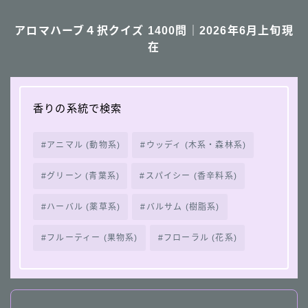
アロマハーブ４択クイズ 1400問｜2026年6月上旬現
在
香りの系統で検索
アニマル (動物系)
ウッディ (木系・森林系)
グリーン (青葉系)
スパイシー (香辛料系)
ハーバル (薬草系)
バルサム (樹脂系)
フルーティー (果物系)
フローラル (花系)