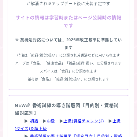
が解消されるアップデート後に実装予定です
情報は学習時またはページ公開時の情報
サイトの
です
※ 薬機法対応については、2025年改正基準に準拠してい
ます
精油は「雑品(雑貨)扱い」に分類され芳香浴などに用いられます
ハーブは「食品」「健康食品」「雑品(雑貨)扱い」に分類されます
スパイスは「食品」に分類されます
基材は「食品」「雑品(雑貨)扱い」に分類されます
NEW
🌈
香術試練の導き階層図【目的別・資格試
験対応別】
▶
初級
▶
中級
▶
上級(資格チャレンジ)
▶
上級
(クイズ)＆超上級
▶
香術試練の導き階層図【総合目次｜目的別・資格