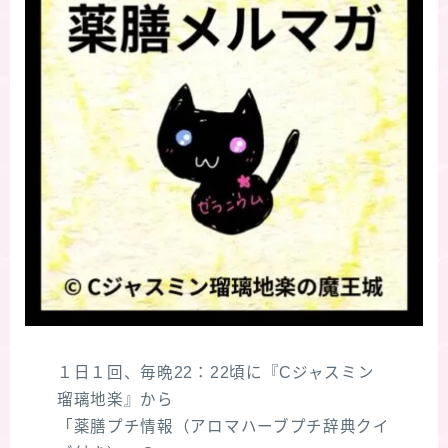
１日１回、毎晩22：22頃に『Cジャスミン
瑠璃地楽』から
「薬膳プチ情報（アロマハーブプチ辞典クイ