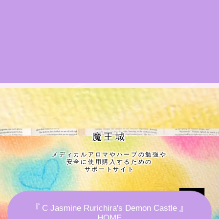
★導きの階層図/目次
秘密部屋
お知らせ
公式ウェブサイト『Botanical Study』
Cジャスミン瑠璃地楽の主な活動先リンク集
魔王城
メディカルアロマやハーブの勉強や
プロフィール
安全に使用購入するための
サポートサイト
アロマハーブアンケート
『 C Jasmine Rurichira's Demon Castle 』
おすすめ商品＆レビュー
HOME