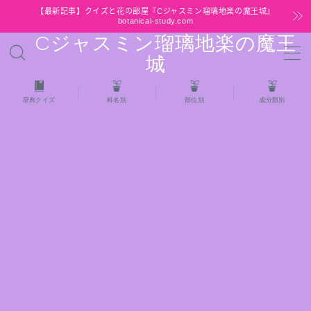
【最新記事】クイズと花の部屋『Cジャスミン瑠璃地楽の魔王城』
botanical-study.com
Cジャスミン瑠璃地楽の魔王
MENU
城
HOME
辞典クイズ
科名別
部位別
成分類別
【最新】クイズと花の部屋
★全種/アロマハーブスパイス基材 プチ辞典ク
イズ＆プチ辞典
★アロマ検定＋αクイズ
★アロマハーブ傾向チェック
目次