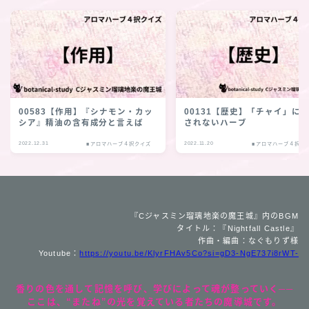
00583【作用】『シナモン・カッ
00131【歴史】「チャイ」に
シア』精油の含有成分と言えば
されないハーブ
2022.12.31
2022.11.20
■アロマハーブ４択クイズ
■アロマハーブ４択ク
『Cジャスミン瑠璃地楽の魔王城』内のBGM
タイトル：『Nightfall Castle』
作曲・編曲：なぐもりず様
Youtube：
https://youtu.be/KlyrFHAv5Co?si=gD3-NgE737i8rWT-
香りの色を通して記憶を呼び、学びによって魂が整っていく──
ここは、“またね”の光を覚えている者たちの魔導城です。