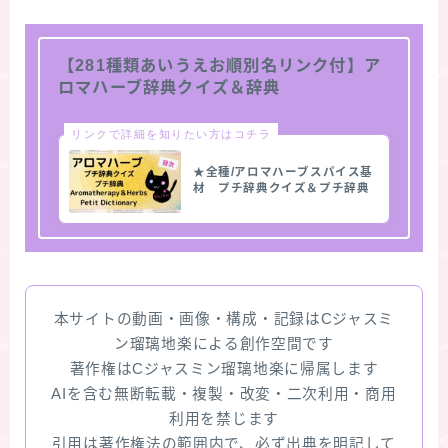
【281種類あいうえお順別名リンク付】ア
ロマハーブ辞典クイズ＆辞典
リンクで詳細を知りたい方はコチラ
★全種/アロマハーブスパイス基
材 プチ辞典クイズ＆プチ辞典
本サイトの動画・画像・構成・記録はCジャスミ
ン瑠璃地楽による創作空間です
著作権はCジャスミン瑠璃地楽に帰属します
AIを含む無断転載・複製・改変・二次利用・商用
利用を禁じます
引用は著作権法の範囲内で、必ず出典を明記して