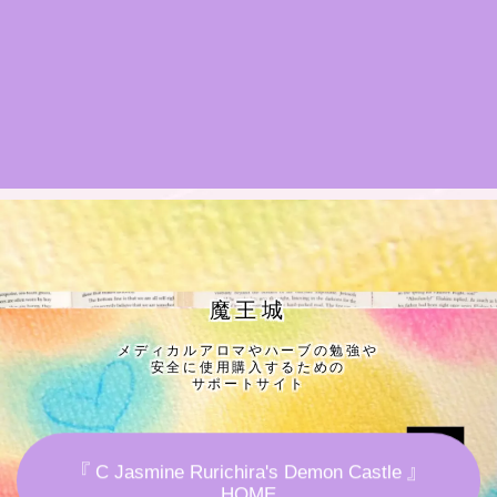
★導きの階層図/目次
秘密部屋
お知らせ
公式ウェブサイト『Botanical Study』
Cジャスミン瑠璃地楽の主な活動先リンク集
魔王城
メディカルアロマやハーブの勉強や
プロフィール
安全に使用購入するための
サポートサイト
アロマハーブアンケート
『 C Jasmine Rurichira's Demon Castle 』
おすすめ商品＆レビュー
HOME