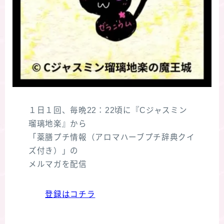
１日１回、毎晩22：22頃に『Cジャスミン
瑠璃地楽』から
「薬膳プチ情報（アロマハーブプチ辞典クイ
ズ付き）」の
メルマガを配信
登録はコチラ