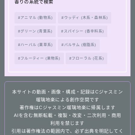
香りの系統で検索
アニマル (動物系)
ウッディ (木系・森林系)
グリーン (青葉系)
スパイシー (香辛料系)
ハーバル (薬草系)
バルサム (樹脂系)
フルーティー (果物系)
フローラル (花系)
本サイトの動画・画像・構成・記録はCジャスミン
瑠璃地楽による創作空間です
著作権はCジャスミン瑠璃地楽に帰属します
AIを含む無断転載・複製・改変・二次利用・商用
利用を禁じます
引用は著作権法の範囲内で、必ず出典を明記してく