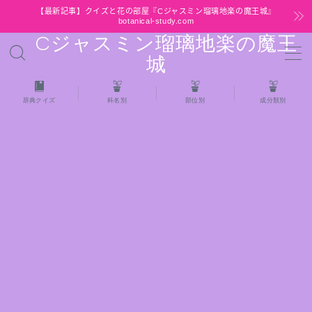
【最新記事】クイズと花の部屋『Cジャスミン瑠璃地楽の魔王城』
botanical-study.com
Cジャスミン瑠璃地楽の魔王
MENU
城
HOME
辞典クイズ
科名別
部位別
成分類別
【最新】クイズと花の部屋
★全種/アロマハーブスパイス基材 プチ辞典ク
イズ＆プチ辞典
★アロマ検定＋αクイズ
★アロマハーブ傾向チェック
目次