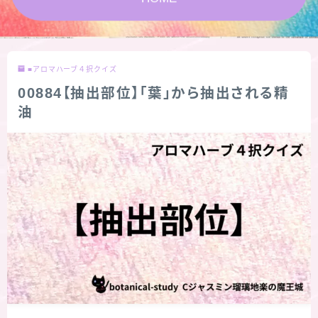
★スペシャルアロマハーブ４択クイズ (kindle出
版限定)
■アロマハーブ４択クイズ
FAQ
00884【抽出部位】「葉」から抽出される精
油
お問い合わせ
サイトマップ