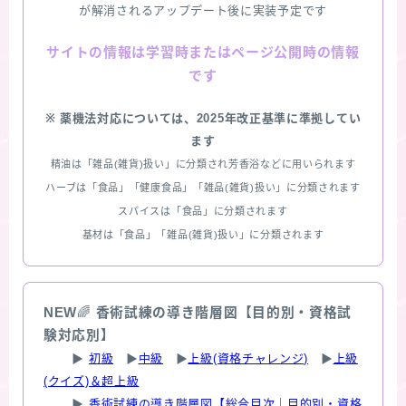
が解消されるアップデート後に実装予定です
情報は学習時またはページ公開時の情報
サイトの
です
※ 薬機法対応については、2025年改正基準に準拠してい
ます
精油は「雑品(雑貨)扱い」に分類され芳香浴などに用いられます
ハーブは「食品」「健康食品」「雑品(雑貨)扱い」に分類されます
スパイスは「食品」に分類されます
基材は「食品」「雑品(雑貨)扱い」に分類されます
NEW
🌈
香術試練の導き階層図【目的別・資格試
験対応別】
▶
初級
▶
中級
▶
上級(資格チャレンジ)
▶
上級
(クイズ)＆超上級
▶
香術試練の導き階層図【総合目次｜目的別・資格