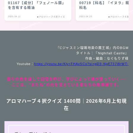
01167【成分】「フェノール類」
00719【科名】『イヌラ』精
を含有する精油
科名
2025.04.11
2023.04.25
■アロマハーブ４択クイズ
■アロマハーブ４択ク
『Cジャスミン瑠璃地楽の魔王城』内のBGM
タイトル：『Nightfall Castle』
作曲・編曲：なぐもりず様
Youtube：
https://youtu.be/KlyrFHAv5Co?si=gD3-NgE737i8rWT-
香りの色を通して記憶を呼び、学びによって魂が整っていく──
ここは、“またね”の光を覚えている者たちの魔導城です。
アロマハーブ４択クイズ 1400問｜2026年6月上旬現
在