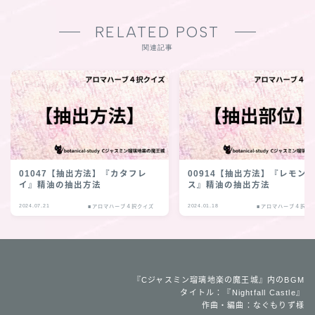
RELATED POST
関連記事
01047【抽出方法】『カタフレ
00914【抽出方法】『レモン
イ』精油の抽出方法
ス』精油の抽出方法
2024.07.21
2024.01.18
■アロマハーブ４択クイズ
■アロマハーブ４択ク
『Cジャスミン瑠璃地楽の魔王城』内のBGM
タイトル：『Nightfall Castle』
作曲・編曲：なぐもりず様