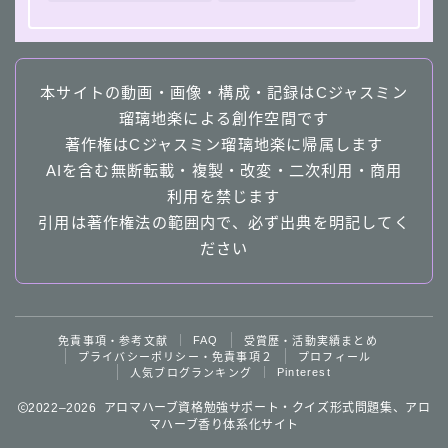
本サイトの動画・画像・構成・記録はCジャスミン
瑠璃地楽による創作空間です
著作権はCジャスミン瑠璃地楽に帰属します
AIを含む無断転載・複製・改変・二次利用・商用
利用を禁じます
引用は著作権法の範囲内で、必ず出典を明記してく
ださい
Follow Me
FAQ
免責事項・参考文献
受賞歴・活動実績まとめ
プライバシーポリシー・免責事項２
プロフィール
Pinterest
人気ブログランキング
2022–2026 アロマハーブ資格勉強サポート・クイズ形式問題集、アロ
follow me
マハーブ香り体系化サイト
４択クイズ動画へ