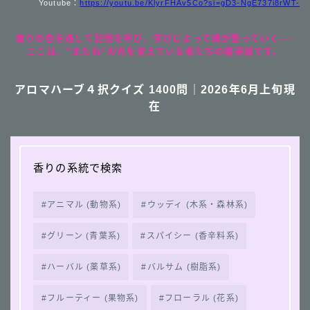
Youtube：
https://youtu.be/KlyrFHAv5Co?si=gD3-NgE737i8rWT-
香りの色を通して記憶を呼び、学びによって魂が整っていく──
ここは、“またね”の光を覚えている者たちの魔導城です。
アロマハーブ４択クイズ 1400問｜2026年6月上旬現
在
香りの系統で検索
アニマル (動物系)
ウッディ (木系・森林系)
グリーン (青葉系)
スパイシー (香辛料系)
ハーバル (薬草系)
バルサム (樹脂系)
フルーティー (果物系)
フローラル (花系)