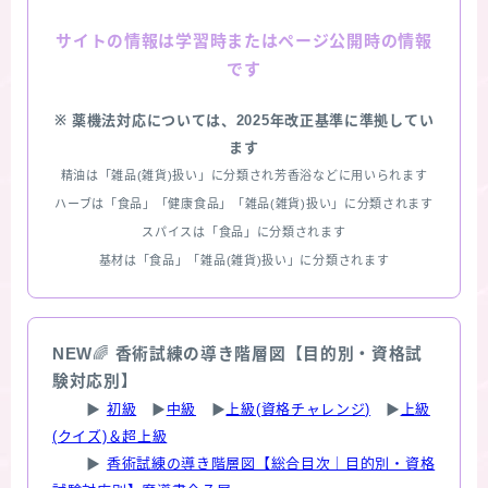
情報は学習時またはページ公開時の情報
サイトの
です
※ 薬機法対応については、2025年改正基準に準拠してい
ます
精油は「雑品(雑貨)扱い」に分類され芳香浴などに用いられます
ハーブは「食品」「健康食品」「雑品(雑貨)扱い」に分類されます
スパイスは「食品」に分類されます
基材は「食品」「雑品(雑貨)扱い」に分類されます
NEW
🌈
香術試練の導き階層図【目的別・資格試
験対応別】
▶
初級
▶
中級
▶
上級(資格チャレンジ)
▶
上級
(クイズ)＆超上級
▶
香術試練の導き階層図【総合目次｜目的別・資格