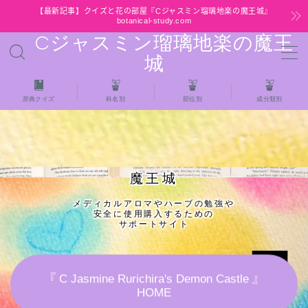
【最新記事】クイズと花の部屋『Cジャスミン瑠璃地楽の魔王城』
botanical-study.com
Cジャスミン瑠璃地楽の魔王
MENU
城
HOME
辞典クイズ
科名別
部位別
成分類別
【最新】クイズと花の部屋
★全種/アロマハーブスパイス基材 プチ辞典ク
魔王城
イズ＆プチ辞典
メディカルアロマやハーブの勉強や
安全に使用購入するための
★アロマ検定＋αクイズ
サポートサイト
★アロマハーブ傾向チェック
『 C Jasmine Rurichira's Demon Castle 』
HOME
目次