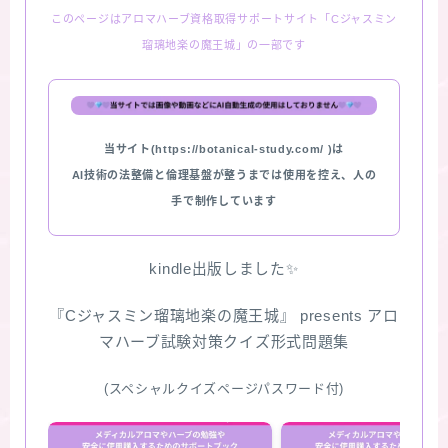
このページはアロマハーブ資格取得サポートサイト「Cジャスミン
★スペシャルアロマハーブ４択クイズ (kindle出
瑠璃地楽の魔王城」の一部です
版限定)
FAQ
当サイト(https://botanical-study.com/ )は
お問い合わせ
AI技術の法整備と倫理基盤が整うまでは使用を控え、人の
手で制作しています
サイトマップ
kindle出版しました✨
『Cジャスミン瑠璃地楽の魔王城』 presents アロ
マハーブ試験対策クイズ形式問題集
(スペシャルクイズページパスワード付)