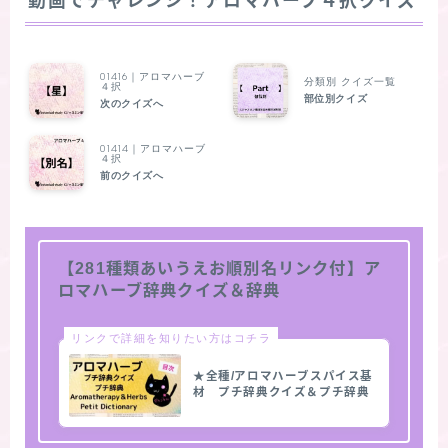
動画でチャレンジ！アロマハーブ４択クイズ
01416｜アロマハーブ
分類別 クイズ一覧
４択
部位別クイズ
次のクイズへ
01414｜アロマハーブ
４択
前のクイズへ
【281種類あいうえお順別名リンク付】ア
ロマハーブ辞典クイズ＆辞典
リンクで詳細を知りたい方はコチラ
★全種/アロマハーブスパイス基
材 プチ辞典クイズ＆プチ辞典