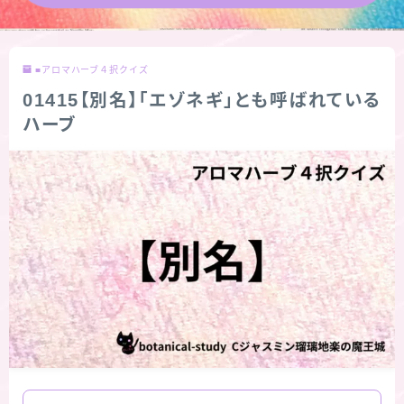
★導きの階層図/目次
■アロマハーブ４択クイズ
秘密部屋
01415【別名】「エゾネギ」とも呼ばれている
ハーブ
お知らせ
公式ウェブサイト『Botanical Study』
Cジャスミン瑠璃地楽の主な活動先リンク集
プロフィール
アロマハーブアンケート
おすすめ商品＆レビュー