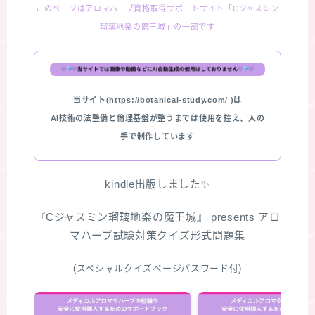
このページはアロマハーブ資格取得サポートサイト「Cジャスミン
瑠璃地楽の魔王城」の一部です
当サイト(https://botanical-study.com/ )は
AI技術の法整備と倫理基盤が整うまでは使用を控え、人の
手で制作しています
kindle出版しました✨
『Cジャスミン瑠璃地楽の魔王城』 presents アロ
マハーブ試験対策クイズ形式問題集
(スペシャルクイズページパスワード付)