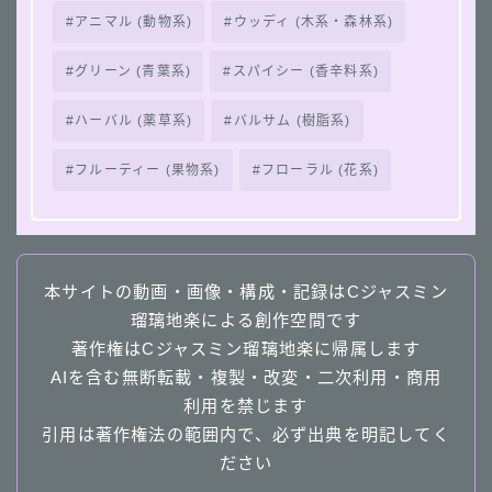
アニマル (動物系)
ウッディ (木系・森林系)
グリーン (青葉系)
スパイシー (香辛料系)
ハーバル (薬草系)
バルサム (樹脂系)
フルーティー (果物系)
フローラル (花系)
本サイトの動画・画像・構成・記録はCジャスミン
瑠璃地楽による創作空間です
著作権はCジャスミン瑠璃地楽に帰属します
AIを含む無断転載・複製・改変・二次利用・商用
利用を禁じます
引用は著作権法の範囲内で、必ず出典を明記してく
ださい