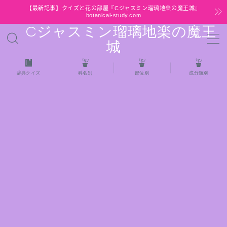
【最新記事】クイズと花の部屋『Cジャスミン瑠璃地楽の魔王城』
botanical-study.com
Cジャスミン瑠璃地楽の魔王
MENU
城
HOME
辞典クイズ
科名別
部位別
成分類別
【最新】クイズと花の部屋
★全種/アロマハーブスパイス基材 プチ辞典ク
イズ＆プチ辞典
★アロマ検定＋αクイズ
★アロマハーブ傾向チェック
目次