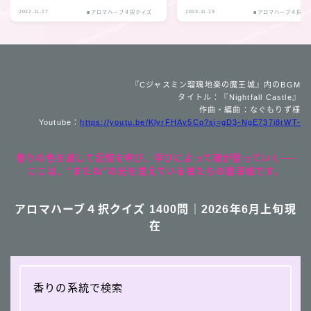
2022.11.27
2023.11.19
■アロマハーブ４択クイズ
■アロマハーブ４択ク
『Cジャスミン瑠璃地楽の魔王城』内のBGM
タイトル：『Nightfall Castle』
作曲・編曲：なぐもりず様
Youtube：
https://youtu.be/KlyrFHAv5Co?si=gD3-NgE737i8rWT-
香りの色を通して記憶を呼び、学びによって魂が整っていく──
ここは、“またね”の光を覚えている者たちの魔導城です。
アロマハーブ４択クイズ 1400問｜2026年6月上旬現
在
香りの系統で検索