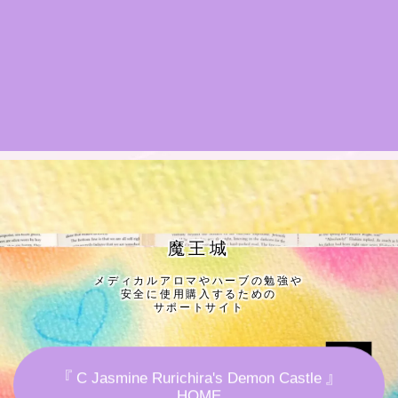
★導きの階層図/目次
秘密部屋
お知らせ
公式ウェブサイト『Botanical Study』
Cジャスミン瑠璃地楽の主な活動先リンク集
魔王城
メディカルアロマやハーブの勉強や
プロフィール
安全に使用購入するための
サポートサイト
アロマハーブアンケート
『 C Jasmine Rurichira's Demon Castle 』
おすすめ商品＆レビュー
HOME