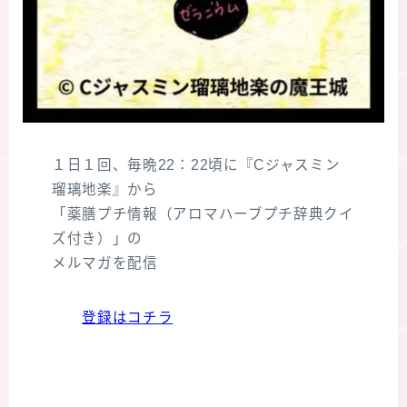
１日１回、毎晩22：22頃に『Cジャスミン
瑠璃地楽』から
「薬膳プチ情報（アロマハーブプチ辞典クイ
ズ付き）」の
メルマガを配信
登録はコチラ