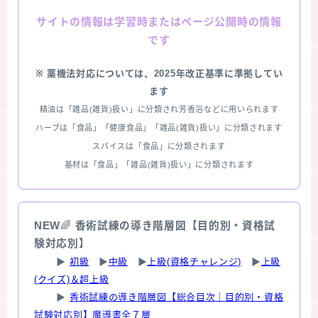
情報は学習時またはページ公開時の情報
サイトの
です
※ 薬機法対応については、2025年改正基準に準拠してい
ます
精油は「雑品(雑貨)扱い」に分類され芳香浴などに用いられます
ハーブは「食品」「健康食品」「雑品(雑貨)扱い」に分類されます
スパイスは「食品」に分類されます
基材は「食品」「雑品(雑貨)扱い」に分類されます
NEW
🌈
香術試練の導き階層図【目的別・資格試
験対応別】
▶
初級
▶
中級
▶
上級(資格チャレンジ)
▶
上級
(クイズ)＆超上級
▶
香術試練の導き階層図【総合目次｜目的別・資格
試験対応別】魔導書全７層