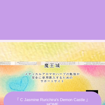
★導きの階層図/目次
秘密部屋
お知らせ
公式ウェブサイト『Botanical Study』
Cジャスミン瑠璃地楽の主な活動先リンク集
魔王城
メディカルアロマやハーブの勉強や
プロフィール
安全に使用購入するための
サポートサイト
アロマハーブアンケート
『 C Jasmine Rurichira's Demon Castle 』
おすすめ商品＆レビュー
HOME