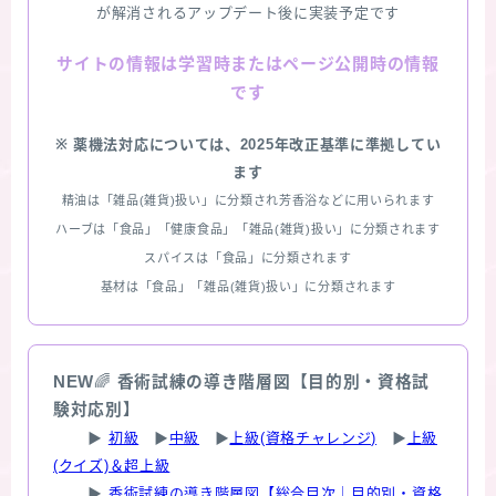
が解消されるアップデート後に実装予定です
情報は学習時またはページ公開時の情報
サイトの
です
※ 薬機法対応については、2025年改正基準に準拠してい
ます
精油は「雑品(雑貨)扱い」に分類され芳香浴などに用いられます
ハーブは「食品」「健康食品」「雑品(雑貨)扱い」に分類されます
スパイスは「食品」に分類されます
基材は「食品」「雑品(雑貨)扱い」に分類されます
NEW
🌈
香術試練の導き階層図【目的別・資格試
験対応別】
▶
初級
▶
中級
▶
上級(資格チャレンジ)
▶
上級
(クイズ)＆超上級
▶
香術試練の導き階層図【総合目次｜目的別・資格