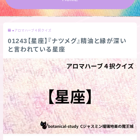
★スペシャルアロマハーブ４択クイズ (kindle出
版限定)
■アロマハーブ４択クイズ
FAQ
01243【星座】『ナツメグ』精油と縁が深い
と言われている星座
お問い合わせ
サイトマップ