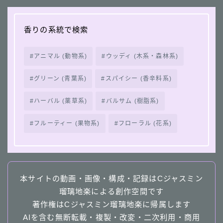
香りの系統で検索
アニマル (動物系)
ウッディ (木系・森林系)
グリーン (青葉系)
スパイシー (香辛料系)
ハーバル (薬草系)
バルサム (樹脂系)
フルーティー (果物系)
フローラル (花系)
本サイトの動画・画像・構成・記録はCジャスミン
瑠璃地楽による創作空間です
著作権はCジャスミン瑠璃地楽に帰属します
AIを含む無断転載・複製・改変・二次利用・商用