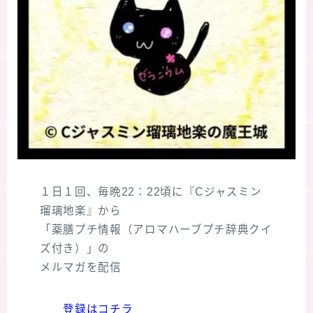
１日１回、毎晩22：22頃に『Cジャスミン
瑠璃地楽』から
「薬膳プチ情報（アロマハーブプチ辞典クイ
ズ付き）」の
メルマガを配信
登録はコチラ