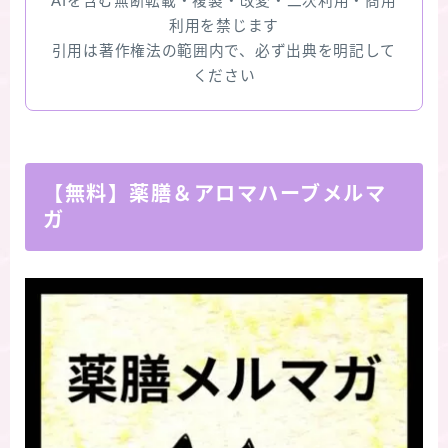
AIを含む無断転載・複製・改変・二次利用・商用
利用を禁じます
引用は著作権法の範囲内で、必ず出典を明記して
ください
【無料】薬膳＆アロマハーブメルマ
ガ