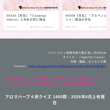
00163【科名】「Cananga
00409【学名】『アルベンシ
odorat」と科名が同じ精油
ント』精油の学名
2022.11.21
2022.12.03
■アロマハーブ４択クイズ
■アロマハーブ４択ク
『Cジャスミン瑠璃地楽の魔王城』内のBGM
タイトル：『Nightfall Castle』
作曲・編曲：なぐもりず様
Youtube：
https://youtu.be/KlyrFHAv5Co?si=gD3-NgE737i8rWT-
香りの色を通して記憶を呼び、学びによって魂が整っていく──
ここは、“またね”の光を覚えている者たちの魔導城です。
アロマハーブ４択クイズ 1400問｜2026年6月上旬現
在