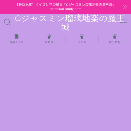
【最新記事】クイズと花の部屋『Cジャスミン瑠璃地楽の魔王城』
botanical-study.com
Cジャスミン瑠璃地楽の魔王
MENU
城
HOME
辞典クイズ
科名別
部位別
成分類別
【最新】クイズと花の部屋
★全種/アロマハーブスパイス基材 プチ辞典ク
イズ＆プチ辞典
★アロマ検定＋αクイズ
★アロマハーブ傾向チェック
目次