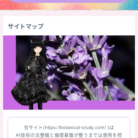
★導きの階層図/目次
サイトマップ
秘密部屋
お知らせ
公式ウェブサイト『Botanical Study』
Cジャスミン瑠璃地楽の主な活動先リンク集
プロフィール
アロマハーブアンケート
当サイト(https://botanical-study.com/ )は
おすすめ商品＆レビュー
AI技術の法整備と倫理基盤が整うまでは使用を控