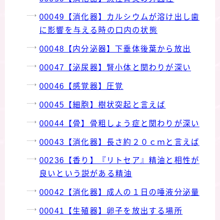
00049【消化器】カルシウムが溶け出し歯
に影響を与える時の口内の状態
00048【内分泌器】下垂体後葉から放出
00047【泌尿器】腎小体と関わりが深い
00046【感覚器】圧覚
00045【細胞】樹状突起と言えば
00044【骨】骨粗しょう症と関わりが深い
00043【消化器】長さ約２０ｃｍと言えば
00236【香り】『リトセア』精油と相性が
良いという説がある精油
00042【消化器】成人の１日の唾液分泌量
00041【生殖器】卵子を放出する場所