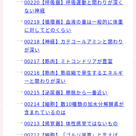
00220【呼吸器】呼吸運動と関わりが深く
ない神経
00219【循環器】血液の量は一般的に体重
に対してどのくらい
00218【神経】カテコールアミンと関わり
が深い
00217【筋肉】ミトコンドリアが豊富
00216【筋肉】筋収縮で発生するエネルギ
ーと関わりが深い
00215【泌尿器】膀胱から一番近い
00214【細胞】数10種類の加水分解酵素が
含まれているのは
00213【感覚器】体性感覚ではないもの
00212【細胞】「ゴルジ装置」と言えば