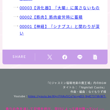
00003【消化器】『大腸』に属さないもの
00002【筋肉】筋肉疲労時に蓄積
00001【神経】『シナプス』と関わりが深
い
SHARE
Follow Me
『Cジャスミン瑠璃地楽の魔王城』内のBGM
タイトル：『Nightfall Castle』
作曲・編曲：なぐもりず様
Youtube：
https://youtu.be/KlyrFHAv5Co?si=gD3-NgE737i8rWT-
香りの色を通して記憶を呼び、学びによって魂が整っていく──