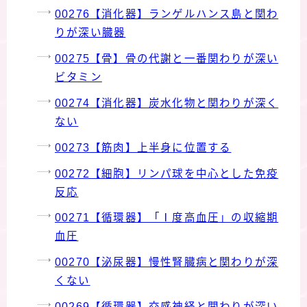
00276【消化器】ランゲルハンス島と関わ
りが深い臓器
00275【骨】骨の代謝と一番関わりが深い
ビタミン
00274【消化器】炭水化物と関わりが深く
ない
00273【筋肉】上半身に位置する
00272【細胞】リンパ球を中心とした免疫
反応
00271【循環器】「Ⅰ度高血圧」の収縮期
血圧
00270【泌尿器】慢性腎臓病と関わりが深
くない
00269【循環器】交感神経と関わりが深い