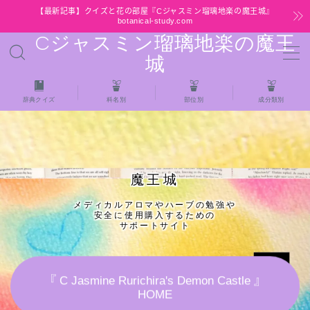
【最新記事】クイズと花の部屋『Cジャスミン瑠璃地楽の魔王城』
botanical-study.com
Cジャスミン瑠璃地楽の魔王
MENU
城
HOME
辞典クイズ
科名別
部位別
成分類別
【最新】クイズと花の部屋
★全種/アロマハーブスパイス基材 プチ辞典ク
魔王城
イズ＆プチ辞典
メディカルアロマやハーブの勉強や
安全に使用購入するための
★アロマ検定＋αクイズ
サポートサイト
★アロマハーブ傾向チェック
『 C Jasmine Rurichira's Demon Castle 』
HOME
目次