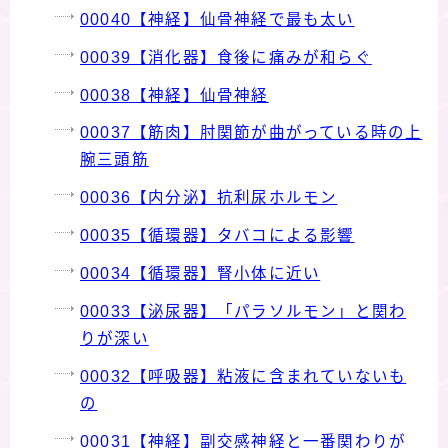
00040【神経】仙骨神経で最も太い
00039【消化器】食後に痛みが和らぐ
00038【神経】仙骨神経
00037【筋肉】肘関節が曲がっている時の上
腕三頭筋
00036【内分泌】抗利尿ホルモン
00035【循環器】タバコによる影響
00034【循環器】腎小体に近い
00033【泌尿器】「パラソルモン」と関わ
りが深い
00032【呼吸器】粘液に含まれていないも
の
00031【神経】副交感神経と一番関わりが