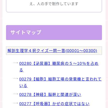
え、人の手で制作しています
★スペシャルアロマハーブ４択クイズ (kindle出
版限定)
FAQ
サイトマップ
お問い合わせ
解剖生理学４択クイズ一問一答(00001～00300)
サイトマップ
00280【泌尿器】糖尿病の５～10％を占め
る
00279【細胞】細胞工場の発電機と言われて
いる
00278【神経】脳幹と関連が深い
00277【呼吸器】かぜの症状ではない