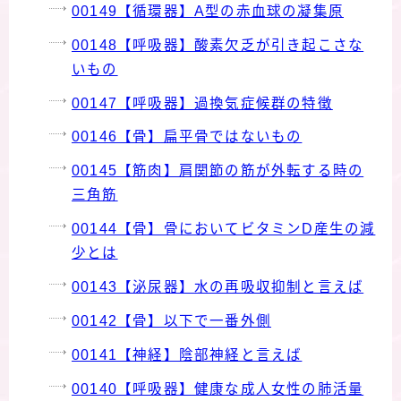
00149【循環器】A型の赤血球の凝集原
00148【呼吸器】酸素欠乏が引き起こさな
いもの
00147【呼吸器】過換気症候群の特徴
00146【骨】扁平骨ではないもの
00145【筋肉】肩関節の筋が外転する時の
三角筋
00144【骨】骨においてビタミンD産生の減
少とは
00143【泌尿器】水の再吸収抑制と言えば
00142【骨】以下で一番外側
00141【神経】陰部神経と言えば
00140【呼吸器】健康な成人女性の肺活量