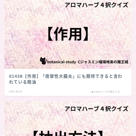
01438【作用】「痙攣性大腸炎」にも期待できると言わ
れている精油
2026.08.05
■アロマハーブ４択クイズ