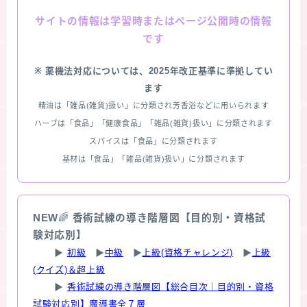
情報は学習時またはページ公開時の情報
サイトの
です
※ 薬機法対応については、2025年改正基準に準拠してい
ます
精油は「雑品(雑貨)扱い」に分類され芳香浴などに用いられます
ハーブは「食品」「健康食品」「雑品(雑貨)扱い」に分類されます
スパイスは「食品」に分類されます
基材は「食品」「雑品(雑貨)扱い」に分類されます
NEW
🌈
香術試練の導き階層図【目的別・資格試
験対応別】
▶
初級
▶
中級
▶
上級(資格チャレンジ)
▶
上級
(クイズ)＆超上級
▶
香術試練の導き階層図【総合目次｜目的別・資格
試験対応別】魔導書全７層