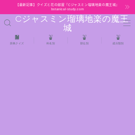
【最新記事】クイズと花の部屋『Cジャスミン瑠璃地楽の魔王城』
botanical-study.com
Cジャスミン瑠璃地楽の魔王
MENU
城
HOME
辞典クイズ
科名別
部位別
成分類別
【最新】クイズと花の部屋
★全種/アロマハーブスパイス基材 プチ辞典ク
イズ＆プチ辞典
★アロマ検定＋αクイズ
★アロマハーブ傾向チェック
目次