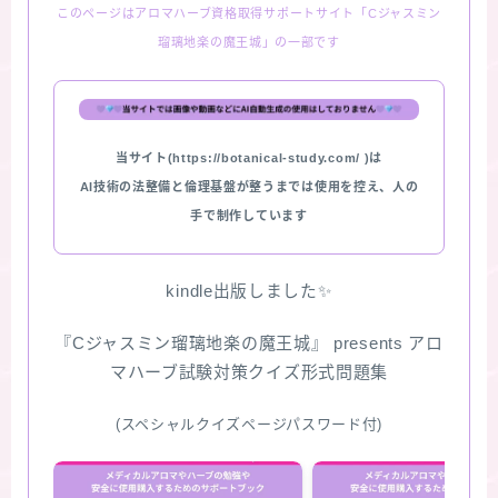
このページはアロマハーブ資格取得サポートサイト「Cジャスミン
瑠璃地楽の魔王城」の一部です
当サイト(https://botanical-study.com/ )は
AI技術の法整備と倫理基盤が整うまでは使用を控え、人の
手で制作しています
kindle出版しました✨
『Cジャスミン瑠璃地楽の魔王城』 presents アロ
マハーブ試験対策クイズ形式問題集
(スペシャルクイズページパスワード付)