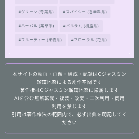
グリーン (青葉系)
スパイシー (香辛料系)
ハーバル (薬草系)
バルサム (樹脂系)
フルーティー (果物系)
フローラル (花系)
本サイトの動画・画像・構成・記録はCジャスミン
瑠璃地楽による創作空間です
著作権はCジャスミン瑠璃地楽に帰属します
AIを含む無断転載・複製・改変・二次利用・商用
利用を禁じます
引用は著作権法の範囲内で、必ず出典を明記してく
ださい
Follow Me