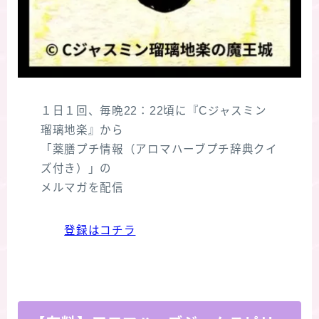
１日１回、毎晩22：22頃に『Cジャスミン
瑠璃地楽』から
「薬膳プチ情報（アロマハーブプチ辞典クイ
ズ付き）」の
メルマガを配信
登録はコチラ