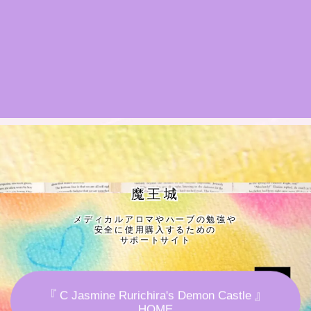
★導きの階層図/目次
秘密部屋
お知らせ
公式ウェブサイト『Botanical Study』
Cジャスミン瑠璃地楽の主な活動先リンク集
魔王城
メディカルアロマやハーブの勉強や
プロフィール
安全に使用購入するための
サポートサイト
アロマハーブアンケート
『 C Jasmine Rurichira's Demon Castle 』
おすすめ商品＆レビュー
HOME