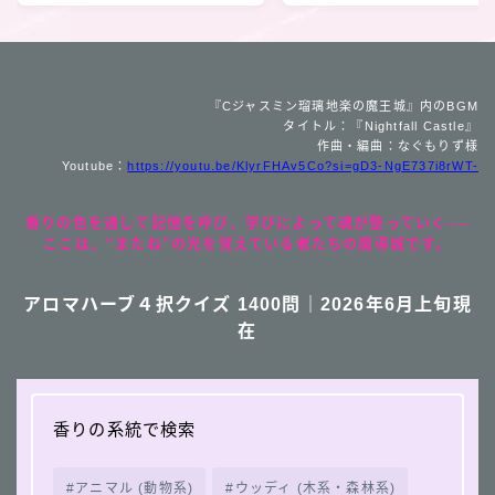
『Cジャスミン瑠璃地楽の魔王城』内のBGM
タイトル：『Nightfall Castle』
作曲・編曲：なぐもりず様
Youtube：
https://youtu.be/KlyrFHAv5Co?si=gD3-NgE737i8rWT-
香りの色を通して記憶を呼び、学びによって魂が整っていく──
ここは、“またね”の光を覚えている者たちの魔導城です。
アロマハーブ４択クイズ 1400問｜2026年6月上旬現
在
香りの系統で検索
アニマル (動物系)
ウッディ (木系・森林系)