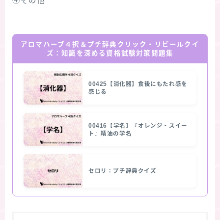
④その他
アロマハーブ４択＆プチ辞典クリック・リビールクイ
ズ：知識を深める資格試験対策問題集
00425【消化器】食後にもたれ感を
感じる
00416【学名】『オレンジ・スイー
ト』精油の学名
セロリ：プチ辞典クイズ