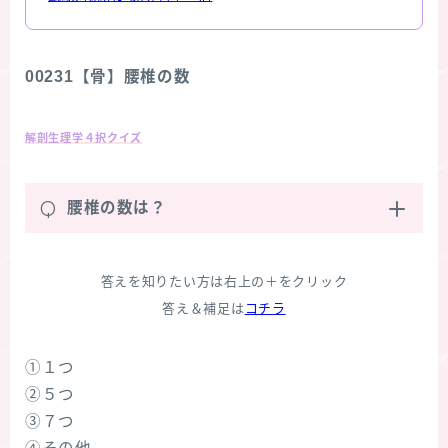
00231【骨】腰椎の数
解剖生理学４択クイズ
Q
腰椎の数は？
答えを知りたい方は右上の＋をクリック
答え＆補足は
コチラ
①１つ
②５つ
③７つ