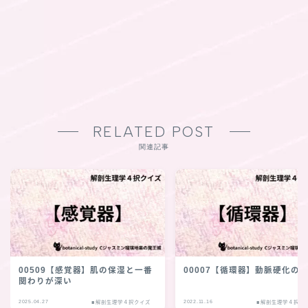
RELATED POST
関連記事
00509【感覚器】肌の保湿と一番
00007【循環器】動脈硬化の
関わりが深い
2025.04.27
2022.11.16
■解剖生理学４択クイズ
■解剖生理学４択ク