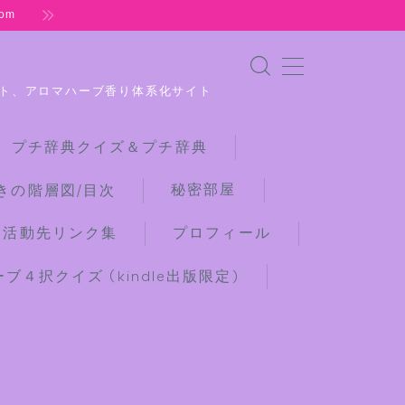
om
ト、アロマハーブ香り体系化サイト
 プチ辞典クイズ＆プチ辞典
秘密部屋
きの階層図/目次
な活動先リンク集
プロフィール
４択クイズ (kindle出版限定)