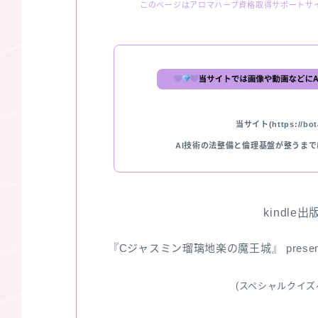
このページはアロマハーブ資格取得サポートサ
当サイト(https://bota
AI技術の法整備と倫理基盤が整うま
kindle
『Cジャスミン瑠璃地楽の魔王城』 pres
(スペシャルクイズ