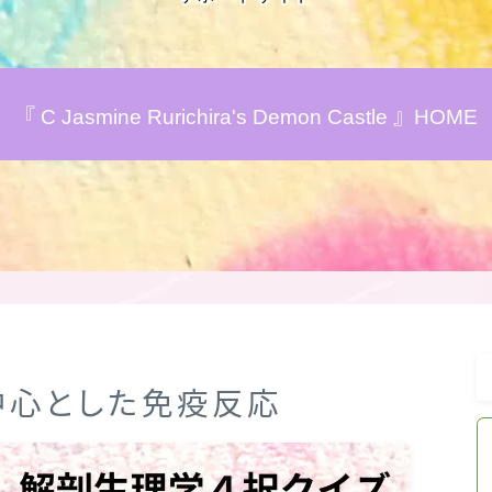
アロマハーブアンケート
『 C Jasmine Rurichira's Demon Castle 』HOME
おすすめ商品＆レビュー
★スペシャルアロマハーブ４択クイズ
(kindle出版限定)
FAQ
お問い合わせ
を中心とした免疫反応
サイトマップ