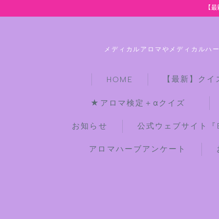
【最
メディカルアロマやメディカルハ
【最新】クイ
HOME
★アロマ検定＋αクイズ
お知らせ
公式ウェブサイト『Bot
アロマハーブアンケート