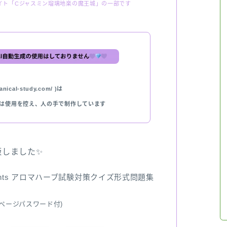
イト「Cジャスミン瑠璃地楽の魔王城」の一部です
nical-study.com/ )は
では使用を控え、人の手で制作しています
出版しました✨
ents アロマハーブ試験対策クイズ形式問題集
ページパスワード付)