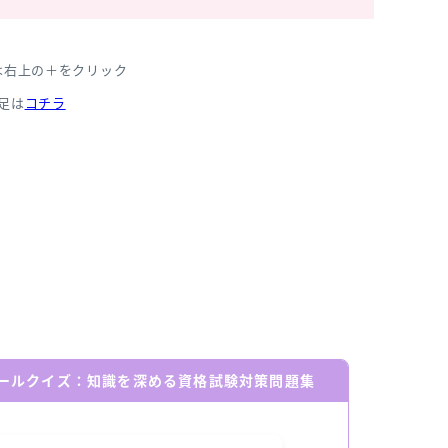
は右上の＋をクリック
足は
コチラ
ールクイズ：知識を深める資格試験対策問題集