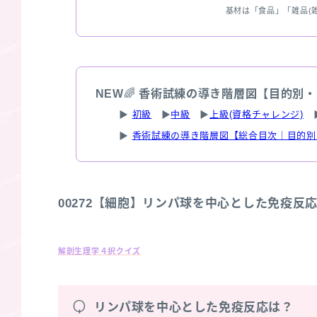
基材は「食品」「雑品(
NEW
🌈
香術試練の導き階層図【目的別・
▶
初級
▶
中級
▶
上級(資格チャレンジ)
▶
香術試練の導き階層図【総合目次｜目的別
00272【細胞】リンパ球を中心とした免疫反
解剖生理学４択クイズ
Q
リンパ球を中心とした免疫反応は？