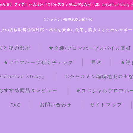
新記事】クイズと花の部屋『Cジャスミン瑠璃地楽の魔王城』botanical-study.c
Cジャスミン瑠璃地楽の魔王城
ーブの資格取得勉強対応・精油を安全に使用し購入するためのサポー
ズと花の部屋
★全種/アロマハーブスパイス基材
HOME
目次
★アロマハーブ傾向チェック
★導
【最新】クイズと花の部屋
anical Study』
Cジャスミン瑠璃地楽の主
おすすめ商品＆レビュー
★スペシャルアロマハーブ
★全種/アロマハーブスパイス基材 プ
チ辞典クイズ＆プチ辞典
お問い合わせ
サイトマップ
FAQ
★アロマ検定＋αクイズ