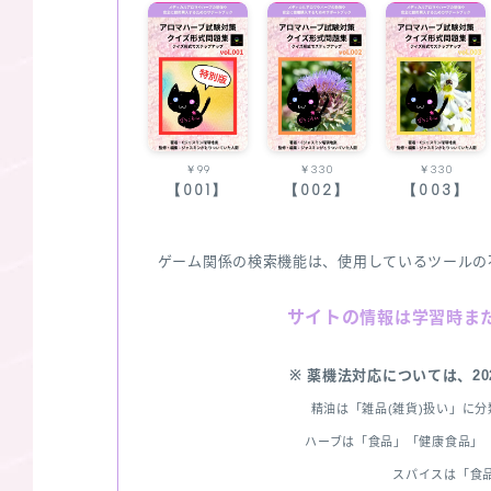
￥99
￥330
￥330
【001】
【002】
【003】
ゲーム関係の検索機能は、使用しているツールの
サイトの
情報は学習時ま
※ 薬機法対応については、2
精油は「雑品(雑貨)扱い」に
ハーブは「食品」「健康食品」「
スパイスは「食