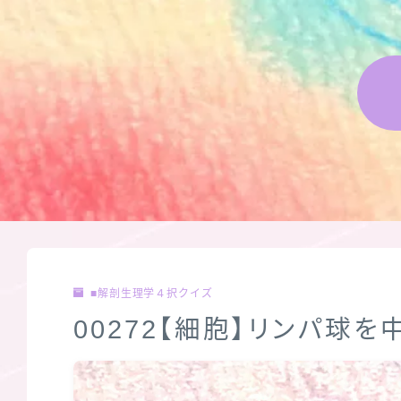
■解剖生理学４択クイズ
00272【細胞】リンパ球