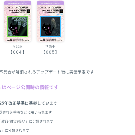
￥330
準備中
【004】
【005】
不具合が解消されるアップデート後に実装予定です
たはページ公開時の情報です
025年改正基準に準拠しています
分類され芳香浴などに用いられます
雑品(雑貨)扱い」に分類されます
品」に分類されます