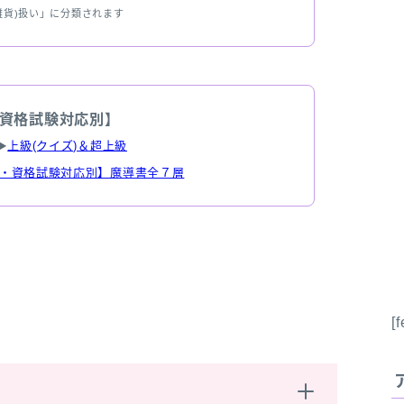
雑貨)扱い」に分類されます
資格試験対応別】
▶
上級(クイズ)＆超上級
・資格試験対応別】魔導書全７層
応
[