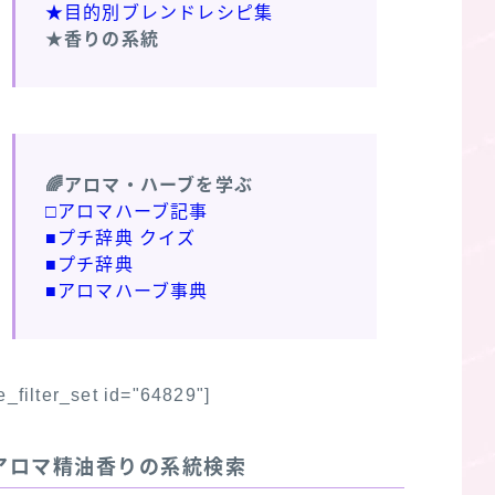
★目的別ブレンドレシピ集
★香りの系統
🌈アロマ・ハーブを学ぶ
□アロマハーブ記事
■プチ辞典 クイズ
■プチ辞典
■アロマハーブ事典
fe_filter_set id="64829"]
アロマ精油香りの系統検索