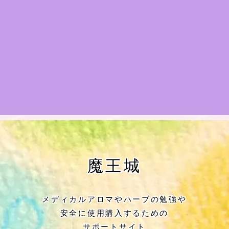
★アロマハーブ傾向チェック
目次
★導きの階層図/目次
秘密部屋
お知らせ
公式ウェブサイト『Botanical Study』
魔王城
Cジャスミン瑠璃地楽の主な活動先リン
ク集
メディカルアロマやハーブの勉強や
安全に使用購入するための
プロフィール
サポートサイト