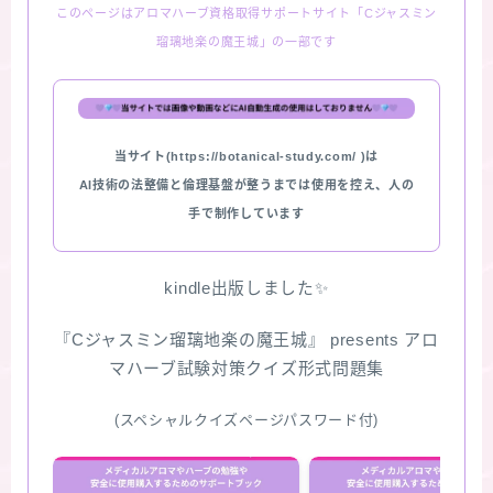
このページはアロマハーブ資格取得サポートサイト「Cジャスミン
瑠璃地楽の魔王城」の一部です
当サイト(https://botanical-study.com/ )は
AI技術の法整備と倫理基盤が整うまでは使用を控え、人の
手で制作しています
kindle出版しました✨
『Cジャスミン瑠璃地楽の魔王城』 presents アロ
マハーブ試験対策クイズ形式問題集
(スペシャルクイズページパスワード付)