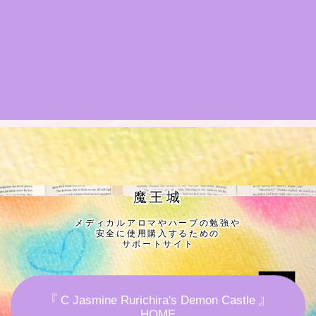
★導きの階層図/目次
秘密部屋
お知らせ
公式ウェブサイト『Botanical Study』
Cジャスミン瑠璃地楽の主な活動先リンク集
魔王城
メディカルアロマやハーブの勉強や
プロフィール
安全に使用購入するための
サポートサイト
アロマハーブアンケート
『 C Jasmine Rurichira's Demon Castle 』
おすすめ商品＆レビュー
HOME