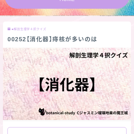
★スペシャルアロマハーブ４択クイズ (kindle出
版限定)
■解剖生理学４択クイズ
FAQ
00252【消化器】痔核が多いのは
お問い合わせ
サイトマップ