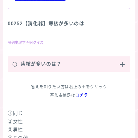
00252【消化器】痔核が多いのは
解剖生理学４択クイズ
Q
痔核が多いのは？
答えを知りたい方は右上の＋をクリック
答え＆補足は
コチラ
①同じ
②女性
③男性