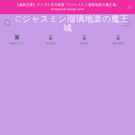
【最新記事】クイズと花の部屋『Cジャスミン瑠璃地楽の魔王城』
botanical-study.com
Cジャスミン瑠璃地楽の魔王
MENU
城
HOME
辞典クイズ
科名別
部位別
成分類別
【最新】クイズと花の部屋
★全種/アロマハーブスパイス基材 プチ辞典ク
イズ＆プチ辞典
★アロマ検定＋αクイズ
★アロマハーブ傾向チェック
目次