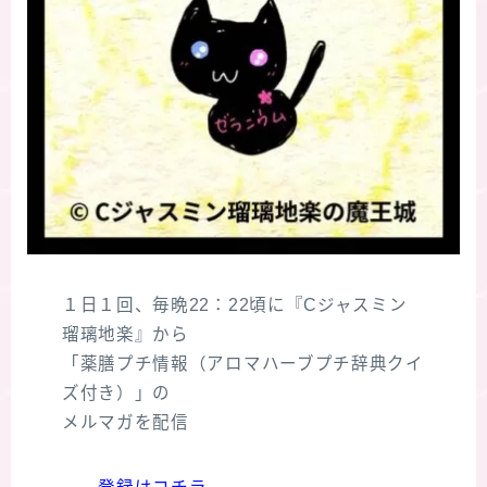
１日１回、毎晩22：22頃に『Cジャスミン
瑠璃地楽』から
「薬膳プチ情報（アロマハーブプチ辞典クイ
ズ付き）」の
メルマガを配信