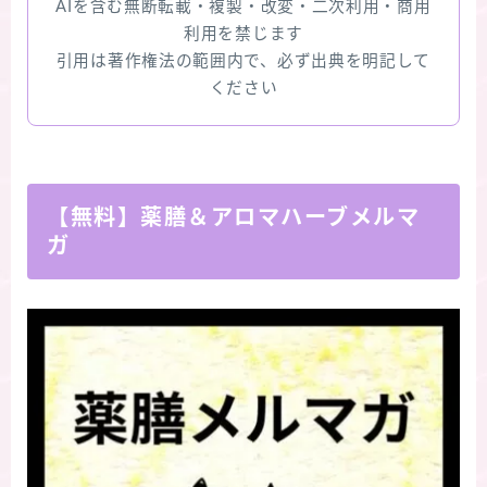
AIを含む無断転載・複製・改変・二次利用・商用
利用を禁じます
引用は著作権法の範囲内で、必ず出典を明記して
ください
【無料】薬膳＆アロマハーブメルマ
ガ