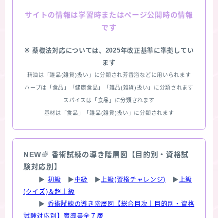
情報は学習時またはページ公開時の情報
サイトの
です
※ 薬機法対応については、2025年改正基準に準拠してい
ます
精油は「雑品(雑貨)扱い」に分類され芳香浴などに用いられます
ハーブは「食品」「健康食品」「雑品(雑貨)扱い」に分類されます
スパイスは「食品」に分類されます
基材は「食品」「雑品(雑貨)扱い」に分類されます
NEW
🌈
香術試練の導き階層図【目的別・資格試
験対応別】
▶
初級
▶
中級
▶
上級(資格チャレンジ)
▶
上級
(クイズ)＆超上級
▶
香術試練の導き階層図【総合目次｜目的別・資格
試験対応別】魔導書全７層