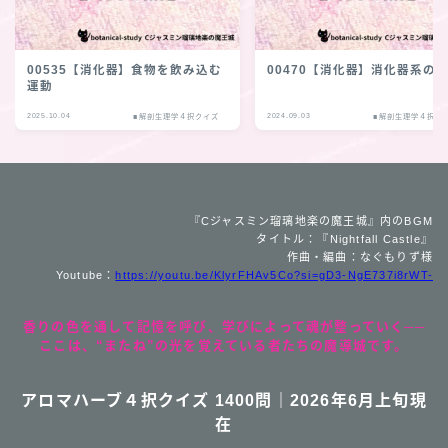
00535【消化器】食物を飲み込む
00470【消化器】消化器系の
運動
2025.10.04
2024.09.03
■解剖生理学４択クイズ
■解剖生理学４択ク
『Cジャスミン瑠璃地楽の魔王城』内のBGM
タイトル：『Nightfall Castle』
作曲・編曲：なぐもりず様
Youtube：
https://youtu.be/KlyrFHAv5Co?si=gD3-NgE737i8rWT-
香りの色を通して記憶を呼び、学びによって魂が整っていく──
ここは、“またね”の光を覚えている者たちの魔導城です。
アロマハーブ４択クイズ 1400問｜2026年6月上旬現
在