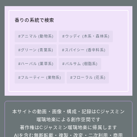
香りの系統で検索
アニマル (動物系)
ウッディ (木系・森林系)
グリーン (青葉系)
スパイシー (香辛料系)
ハーバル (薬草系)
バルサム (樹脂系)
フルーティー (果物系)
フローラル (花系)
本サイトの動画・画像・構成・記録はCジャスミン
瑠璃地楽による創作空間です
著作権はCジャスミン瑠璃地楽に帰属します
AIを含む無断転載・複製・改変・二次利用・商用