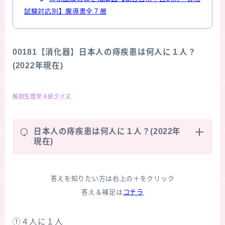
試験対応別】魔導書全７層
00181【消化器】日本人の痔疾患は何人に１人？
(2022年現在)
解剖生理学４択クイズ
Q
日本人の痔疾患は何人に１人？(2022年
現在)
答えを知りたい方は右上の＋をクリック
答え＆補足は
コチラ
①４人に１人