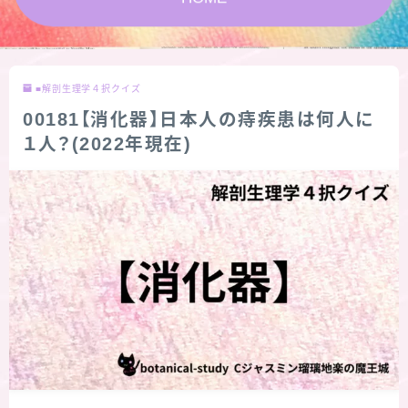
★スペシャルアロマハーブ４択クイズ (kindle出
版限定)
■解剖生理学４択クイズ
FAQ
00181【消化器】日本人の痔疾患は何人に
１人？(2022年現在)
お問い合わせ
サイトマップ