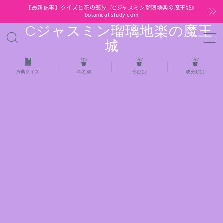
【最新記事】クイズと花の部屋『Cジャスミン瑠璃地楽の魔王城』
botanical-study.com
Cジャスミン瑠璃地楽の魔王
MENU
城
HOME
辞典クイズ
科名別
部位別
成分類別
【最新】クイズと花の部屋
★全種/アロマハーブスパイス基材 プチ辞典ク
イズ＆プチ辞典
★アロマ検定＋αクイズ
★アロマハーブ傾向チェック
目次