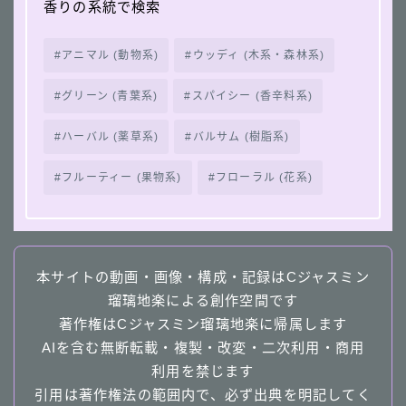
香りの系統で検索
アニマル (動物系)
ウッディ (木系・森林系)
グリーン (青葉系)
スパイシー (香辛料系)
ハーバル (薬草系)
バルサム (樹脂系)
フルーティー (果物系)
フローラル (花系)
本サイトの動画・画像・構成・記録はCジャスミン
瑠璃地楽による創作空間です
著作権はCジャスミン瑠璃地楽に帰属します
AIを含む無断転載・複製・改変・二次利用・商用
利用を禁じます
引用は著作権法の範囲内で、必ず出典を明記してく