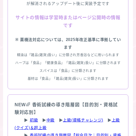
が解消されるアップデート後に実装予定です
情報は学習時またはページ公開時の情報
サイトの
です
※ 薬機法対応については、2025年改正基準に準拠してい
ます
精油は「雑品(雑貨)扱い」に分類され芳香浴などに用いられます
ハーブは「食品」「健康食品」「雑品(雑貨)扱い」に分類されます
スパイスは「食品」に分類されます
基材は「食品」「雑品(雑貨)扱い」に分類されます
NEW
🌈
香術試練の導き階層図【目的別・資格試
験対応別】
▶
初級
▶
中級
▶
上級(資格チャレンジ)
▶
上級
(クイズ)＆超上級
▶
香術試練の導き階層図【総合目次｜目的別・資格