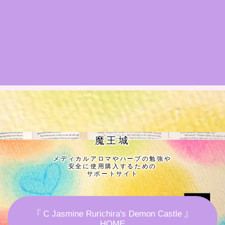
★導きの階層図/目次
秘密部屋
お知らせ
公式ウェブサイト『Botanical Study』
Cジャスミン瑠璃地楽の主な活動先リンク集
魔王城
メディカルアロマやハーブの勉強や
プロフィール
安全に使用購入するための
サポートサイト
アロマハーブアンケート
『 C Jasmine Rurichira's Demon Castle 』
おすすめ商品＆レビュー
HOME