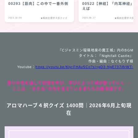
00293【筋肉】この中で一番外側
00522【神経】「内耳神経」
えば
2023.10.05
2025.06.17
■解剖生理学４択クイズ
■解剖生理学４択ク
『Cジャスミン瑠璃地楽の魔王城』内のBGM
タイトル：『Nightfall Castle』
作曲・編曲：なぐもりず様
Youtube：
https://youtu.be/KlyrFHAv5Co?si=gD3-NgE737i8rWT-
香りの色を通して記憶を呼び、学びによって魂が整っていく──
ここは、“またね”の光を覚えている者たちの魔導城です。
アロマハーブ４択クイズ 1400問｜2026年6月上旬現
在