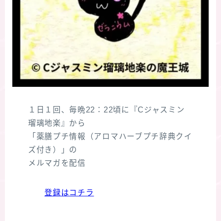
１日１回、毎晩22：22頃に『Cジャスミン
瑠璃地楽』から
「薬膳プチ情報（アロマハーブプチ辞典クイ
ズ付き）」の
メルマガを配信
登録はコチラ