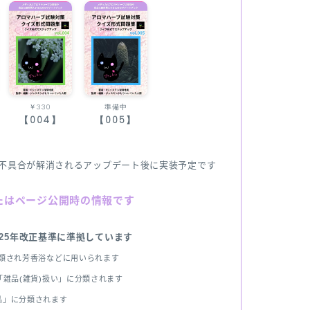
￥330
準備中
【004】
【005】
不具合が解消されるアップデート後に実装予定です
たはページ公開時の情報です
025年改正基準に準拠しています
分類され芳香浴などに用いられます
雑品(雑貨)扱い」に分類されます
品」に分類されます