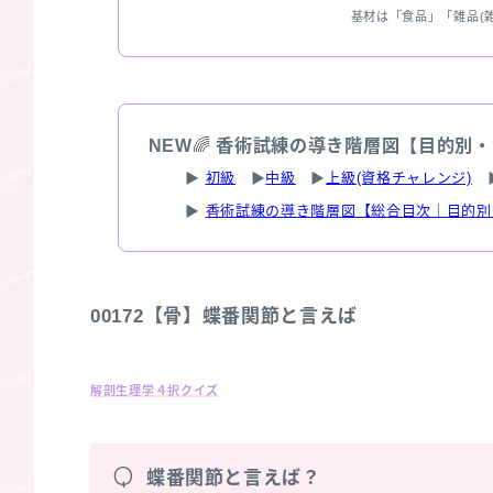
基材は「食品」「雑品(
NEW
🌈
香術試練の導き階層図【目的別・
▶
初級
▶
中級
▶
上級(資格チャレンジ)
▶
香術試練の導き階層図【総合目次｜目的別
00172【骨】蝶番関節と言えば
解剖生理学４択クイズ
Q
蝶番関節と言えば？