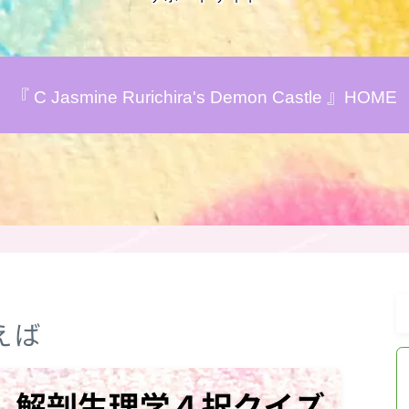
おすすめ商品＆レビュー
『 C Jasmine Rurichira's Demon Castle 』HOME
★スペシャルアロマハーブ４択クイズ
(kindle出版限定)
FAQ
お問い合わせ
サイトマップ
えば