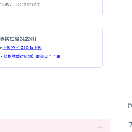
雑貨)扱い」に分類されます
資格試験対応別】
▶
上級(クイズ)＆超上級
・資格試験対応別】魔導書全７層
[