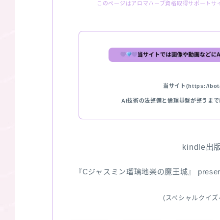
このページはアロマハーブ資格取得サポートサ
当サイト(https://bota
AI技術の法整備と倫理基盤が整うま
kindle
『Cジャスミン瑠璃地楽の魔王城』 pres
(スペシャルクイズ