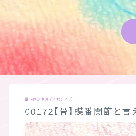
■解剖生理学４択クイズ
00172【骨】蝶番関節と言