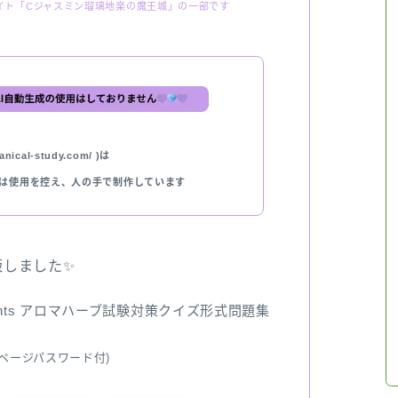
イト「Cジャスミン瑠璃地楽の魔王城」の一部です
nical-study.com/ )は
では使用を控え、人の手で制作しています
出版しました✨
ents アロマハーブ試験対策クイズ形式問題集
ページパスワード付)