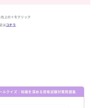
は右上の＋をクリック
足は
コチラ
ールクイズ：知識を深める資格試験対策問題集