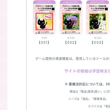
￥99
￥330
￥330
【001】
【002】
【003】
ゲーム関係の検索機能は、使用しているツールの
サイトの
情報は学習時ま
※ 薬機法対応については、2
精油は「雑品(雑貨)扱い」に
ハーブは「食品」「健康食品」「
スパイスは「食