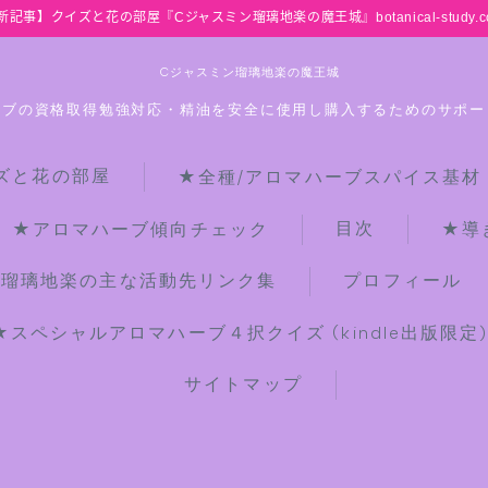
新記事】クイズと花の部屋『Cジャスミン瑠璃地楽の魔王城』botanical-study.c
Cジャスミン瑠璃地楽の魔王城
ーブの資格取得勉強対応・精油を安全に使用し購入するためのサポー
ズと花の部屋
★全種/アロマハーブスパイス基材
HOME
目次
★アロマハーブ傾向チェック
★導
【最新】クイズと花の部屋
ン瑠璃地楽の主な活動先リンク集
プロフィール
★スペシャルアロマハーブ４択クイズ (kindle出版限定
★全種/アロマハーブスパイス基材 プ
チ辞典クイズ＆プチ辞典
サイトマップ
★アロマ検定＋αクイズ