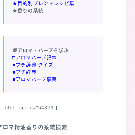
★目的別ブレンドレシピ集
★香りの系統
🌈アロマ・ハーブを学ぶ
□アロマハーブ記事
■プチ辞典 クイズ
■プチ辞典
■アロマハーブ事典
fe_filter_set id="64829"]
アロマ精油香りの系統検索