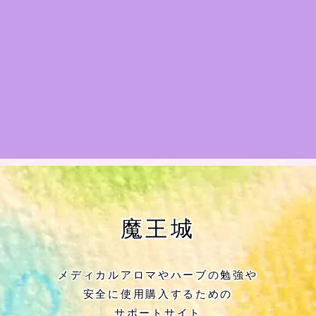
★アロマハーブ傾向チェック
目次
★導きの階層図/目次
秘密部屋
お知らせ
Cジャスミン瑠璃地楽の主な活動先リン
魔王城
ク集
プロフィール
メディカルアロマやハーブの勉強や
安全に使用購入するための
アロマハーブアンケート
サポートサイト