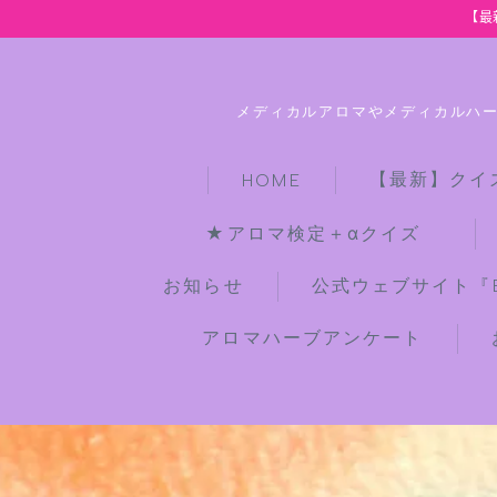
【最
メディカルアロマやメディカルハ
【最新】クイ
HOME
★アロマ検定＋αクイズ
お知らせ
公式ウェブサイト『Bot
アロマハーブアンケート