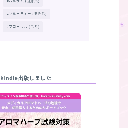
バルサム (樹脂系)
フルーティー (果物系)
フローラル (花系)
R]kindle出版しました