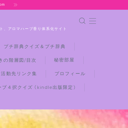
om
ト、アロマハーブ香り体系化サイト
 プチ辞典クイズ＆プチ辞典
秘密部屋
きの階層図/目次
な活動先リンク集
プロフィール
４択クイズ (kindle出版限定)