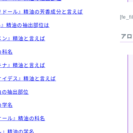
ロリドール』精油の芳香成分と言えば
[fe_f
葉)』精油の抽出部位は
アロ
シメン』精油と言えば
の科名
トキナ』精油と言えば
レオイデス』精油と言えば
油の抽出部位
の学名
ネオール』精油の科名
ール』精油の学名