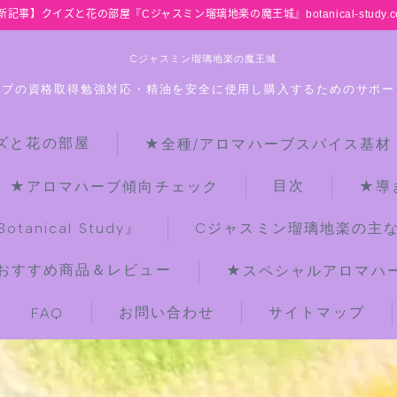
新記事】クイズと花の部屋『Cジャスミン瑠璃地楽の魔王城』botanical-study.c
Cジャスミン瑠璃地楽の魔王城
ーブの資格取得勉強対応・精油を安全に使用し購入するためのサポー
ズと花の部屋
★全種/アロマハーブスパイス基材
HOME
目次
★アロマハーブ傾向チェック
★導
【最新】クイズと花の部屋
anical Study』
Cジャスミン瑠璃地楽の主
おすすめ商品＆レビュー
★スペシャルアロマハーブ
★全種/アロマハーブスパイス基材 プ
チ辞典クイズ＆プチ辞典
お問い合わせ
サイトマップ
FAQ
★アロマ検定＋αクイズ