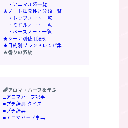
・アニマル系一覧
★ノート揮発性と分類一覧
・トップノート一覧
・ミドルノート一覧
・ベースノート一覧
★シーン別使用法例
★目的別ブレンドレシピ集
★香りの系統
🌈アロマ・ハーブを学ぶ
□アロマハーブ記事
■プチ辞典 クイズ
■プチ辞典
■アロマハーブ事典