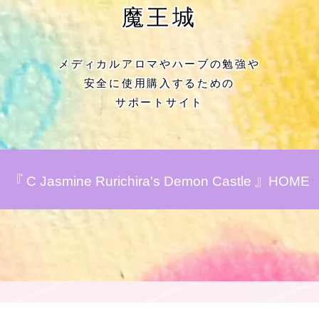
★アロマハーブ傾向チェック
魔王城
目次
メディカルアロマやハーブの勉強や
安全に使用購入するための
★導きの階層図/目次
サポートサイト
秘密部屋
お知らせ
『 C Jasmine Rurichira's Demon Castle 』HOME
公式ウェブサイト『Botanical Study』
Cジャスミン瑠璃地楽の主な活動先リン
ク集
プロフィール