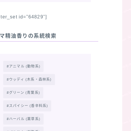
ilter_set id="64829"]
マ精油香りの系統検索
アニマル (動物系)
ウッディ (木系・森林系)
グリーン (青葉系)
スパイシー (香辛料系)
ハーバル (薬草系)