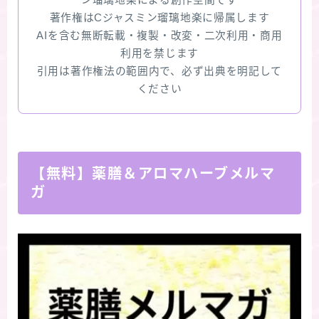
著作権はCジャスミン瑠璃地楽に帰属します
AIを含む無断転載・複製・改変・二次利用・商用
利用を禁じます
引用は著作権法の範囲内で、必ず出典を明記して
ください
【無料】薬膳＆アロマハーブメルマ
ガ