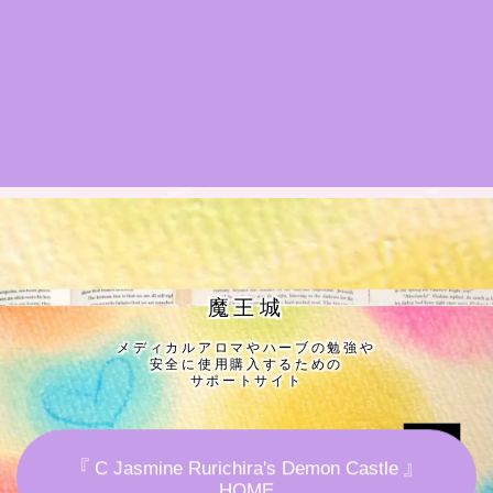
★導きの階層図/目次
秘密部屋
お知らせ
公式ウェブサイト『Botanical Study』
Cジャスミン瑠璃地楽の主な活動先リンク集
魔王城
メディカルアロマやハーブの勉強や
プロフィール
安全に使用購入するための
サポートサイト
アロマハーブアンケート
『 C Jasmine Rurichira's Demon Castle 』
おすすめ商品＆レビュー
HOME