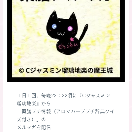
１日１回、毎晩22：22頃に『Cジャスミン
瑠璃地楽』から
「薬膳プチ情報（アロマハーブプチ辞典クイ
ズ付き）」の
メルマガを配信