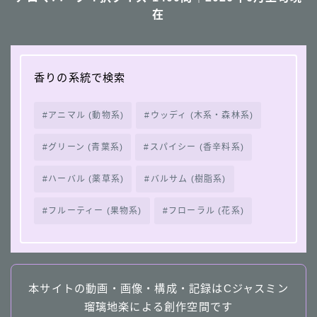
在
香りの系統で検索
アニマル (動物系)
ウッディ (木系・森林系)
グリーン (青葉系)
スパイシー (香辛料系)
ハーバル (薬草系)
バルサム (樹脂系)
フルーティー (果物系)
フローラル (花系)
本サイトの動画・画像・構成・記録はCジャスミン
瑠璃地楽による創作空間です