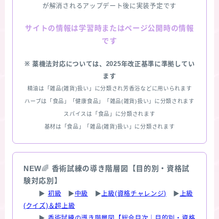
が解消されるアップデート後に実装予定です
情報は学習時またはページ公開時の情報
サイトの
です
※ 薬機法対応については、2025年改正基準に準拠してい
ます
精油は「雑品(雑貨)扱い」に分類され芳香浴などに用いられます
ハーブは「食品」「健康食品」「雑品(雑貨)扱い」に分類されます
スパイスは「食品」に分類されます
基材は「食品」「雑品(雑貨)扱い」に分類されます
NEW
🌈
香術試練の導き階層図【目的別・資格試
験対応別】
▶
初級
▶
中級
▶
上級(資格チャレンジ)
▶
上級
(クイズ)＆超上級
▶
香術試練の導き階層図【総合目次｜目的別・資格