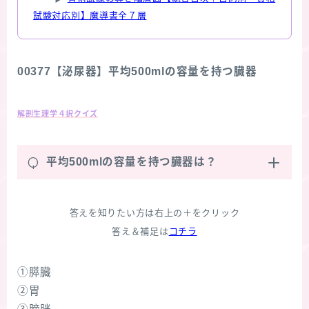
試験対応別】魔導書全７層
00377【泌尿器】平均500mlの容量を持つ臓器
解剖生理学４択クイズ
Q
平均500mlの容量を持つ臓器は？
答えを知りたい方は右上の＋をクリック
答え＆補足は
コチラ
①膵臓
②胃