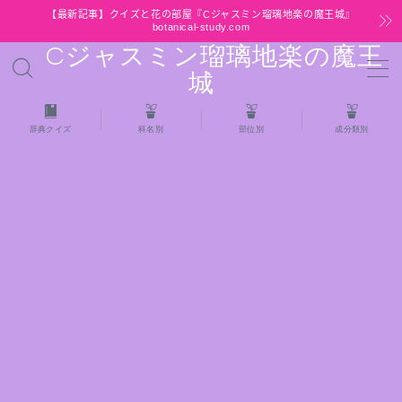
【最新記事】クイズと花の部屋『Cジャスミン瑠璃地楽の魔王城』
botanical-study.com
Cジャスミン瑠璃地楽の魔王
MENU
城
HOME
辞典クイズ
科名別
部位別
成分類別
【最新】クイズと花の部屋
★全種/アロマハーブスパイス基材 プチ辞典ク
イズ＆プチ辞典
★アロマ検定＋αクイズ
★アロマハーブ傾向チェック
目次