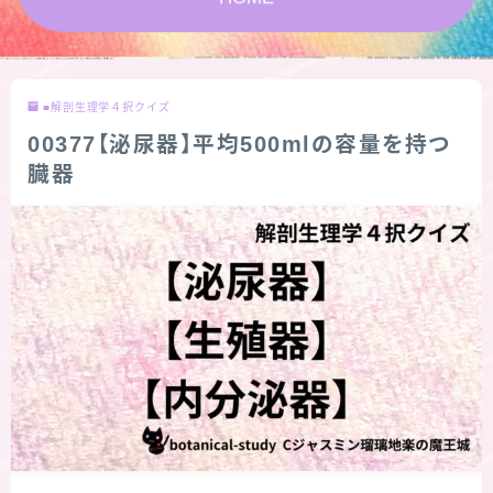
★スペシャルアロマハーブ４択クイズ (kindle出
版限定)
■解剖生理学４択クイズ
FAQ
00377【泌尿器】平均500mlの容量を持つ
臓器
お問い合わせ
サイトマップ