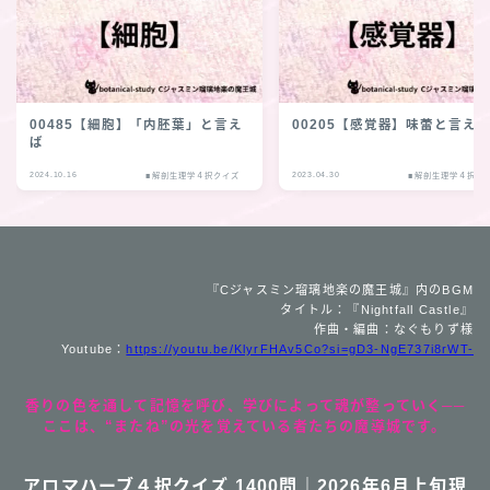
00485【細胞】「内胚葉」と言え
00205【感覚器】味蕾と言え
ば
2024.10.16
2023.04.30
■解剖生理学４択クイズ
■解剖生理学４択ク
『Cジャスミン瑠璃地楽の魔王城』内のBGM
タイトル：『Nightfall Castle』
作曲・編曲：なぐもりず様
Youtube：
https://youtu.be/KlyrFHAv5Co?si=gD3-NgE737i8rWT-
香りの色を通して記憶を呼び、学びによって魂が整っていく──
ここは、“またね”の光を覚えている者たちの魔導城です。
アロマハーブ４択クイズ 1400問｜2026年6月上旬現