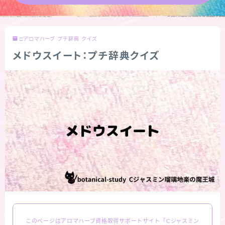
★導きの階層図/目次
□アロマハーブ プチ辞典 クイズ
秘密部屋
メドウスイート：プチ辞典クイズ
お知らせ
公式ウェブサイト『Botanical Study』
Cジャスミン瑠璃地楽の主な活動先リンク集
プロフィール
アロマハーブアンケート
おすすめ商品＆レビュー
このページはアロマハーブ資格取得サポートサイト「Cジャスミン