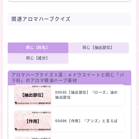
関連アロマハーブクイズ
同じ【科名】
同じ【抽出部位】
同じ【成分】
アロマハーブクイズ３選：
メドウスイート
と同じ「バ
ラ科」のアロマ精油ハーブ基材
00545【抽出部位】『ローズ』油の
抽出部位
00496【作用】『アンズ』と言えば