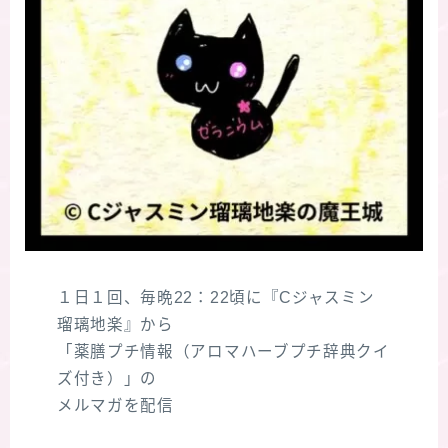
１日１回、毎晩22：22頃に『Cジャスミン
瑠璃地楽』から
「薬膳プチ情報（アロマハーブプチ辞典クイ
ズ付き）」の
メルマガを配信