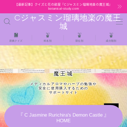
【最新記事】クイズと花の部屋『Cジャスミン瑠璃地楽の魔王城』
botanical-study.com
Cジャスミン瑠璃地楽の魔王
MENU
城
HOME
辞典クイズ
科名別
部位別
成分類別
【最新】クイズと花の部屋
★全種/アロマハーブスパイス基材 プチ辞典ク
魔王城
イズ＆プチ辞典
メディカルアロマやハーブの勉強や
安全に使用購入するための
★アロマ検定＋αクイズ
サポートサイト
★アロマハーブ傾向チェック
『 C Jasmine Rurichira's Demon Castle 』
HOME
目次