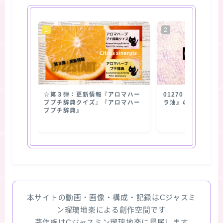
☆第３弾：更新情報『アロマハー
01270【抽出部位
ブプチ辞典クイズ』『アロマハー
ラ油』の使用部位
ブプチ辞典』
本サイトの動画・画像・構成・記録はCジャスミ
ン瑠璃地楽による創作空間です
著作権はCジャスミン瑠璃地楽に帰属します