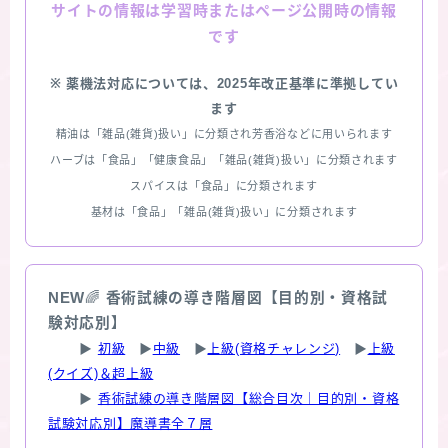
情報は学習時またはページ公開時の情報
サイトの
です
※ 薬機法対応については、2025年改正基準に準拠してい
ます
精油は「雑品(雑貨)扱い」に分類され芳香浴などに用いられます
ハーブは「食品」「健康食品」「雑品(雑貨)扱い」に分類されます
スパイスは「食品」に分類されます
基材は「食品」「雑品(雑貨)扱い」に分類されます
NEW
🌈
香術試練の導き階層図【目的別・資格試
験対応別】
▶
初級
▶
中級
▶
上級(資格チャレンジ)
▶
上級
(クイズ)＆超上級
▶
香術試練の導き階層図【総合目次｜目的別・資格
試験対応別】魔導書全７層