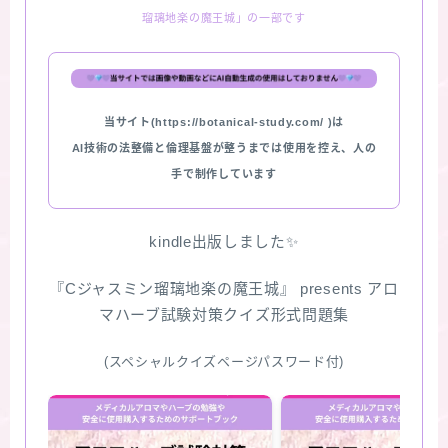
瑠璃地楽の魔王城」の一部です
★スペシャルアロマハーブ４択クイズ (kindle出
版限定)
FAQ
当サイト(https://botanical-study.com/ )は
AI技術の法整備と倫理基盤が整うまでは使用を控え、人の
お問い合わせ
手で制作しています
サイトマップ
kindle出版しました✨
『Cジャスミン瑠璃地楽の魔王城』 presents アロ
マハーブ試験対策クイズ形式問題集
(スペシャルクイズページパスワード付)