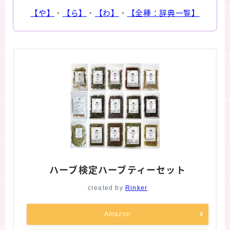
【や】
・
【ら】
・
【わ】
・
【全種：辞典一覧】
ハーブ検定ハーブティーセット
created by
Rinker
Amazon