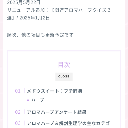
2025月5月22日
リニューアル追加：【関連アロマハーブクイズ３
★スペシャルアロマハーブ４択クイズ (kindle出
版限定)
選】/ 2025年1月2日
FAQ
順次、他の項目も更新予定です
お問い合わせ
目次
サイトマップ
CLOSE
メドウスイート：プチ辞典
ハーブ
アロマハーブアンケート結果
アロマハーブ＆解剖生理学の主なカテゴ