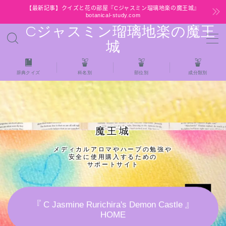
【最新記事】クイズと花の部屋『Cジャスミン瑠璃地楽の魔王城』
botanical-study.com
Cジャスミン瑠璃地楽の魔王
MENU
城
HOME
辞典クイズ
科名別
部位別
成分類別
【最新】クイズと花の部屋
★全種/アロマハーブスパイス基材 プチ辞典ク
魔王城
イズ＆プチ辞典
メディカルアロマやハーブの勉強や
安全に使用購入するための
★アロマ検定＋αクイズ
サポートサイト
★アロマハーブ傾向チェック
『 C Jasmine Rurichira's Demon Castle 』
HOME
目次