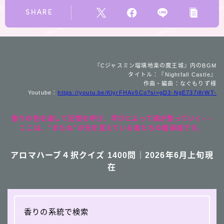
SHARE
『Cジャスミン瑠璃地楽の魔王城』内のBGM
タイトル：『Nightfall Castle』
作曲・編曲：なぐもりず様
Youtube：
https://youtu.be/KlyrFHAv5Co?si=gD3-NgE737i8rWT-
香りの色を通して記憶を呼び、学びによって魂が整っていく──
ここは、“またね”の光を覚えている者たちの魔導城です。
アロマハーブ４択クイズ 1400問｜2026年6月上旬現
在
香りの系統で検索