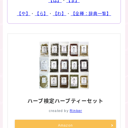
【は】
・
【ま】
【や】
・
【ら】
・
【わ】
・
【全種：辞典一覧】
ハーブ検定ハーブティーセット
created by
Rinker
Amazon