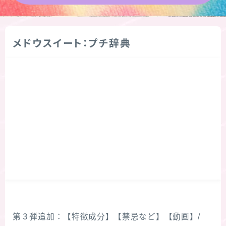
★導きの階層図/目次
メドウスイート：プチ辞典
秘密部屋
お知らせ
公式ウェブサイト『Botanical Study』
Cジャスミン瑠璃地楽の主な活動先リンク集
プロフィール
アロマハーブアンケート
第３弾追加：【特徴成分】【禁忌など】【動画】/
おすすめ商品＆レビュー