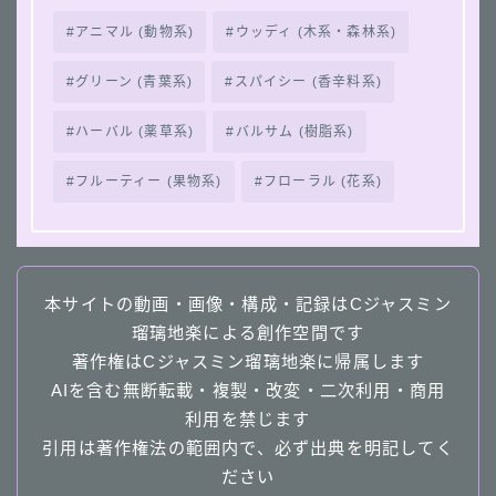
アニマル (動物系)
ウッディ (木系・森林系)
グリーン (青葉系)
スパイシー (香辛料系)
ハーバル (薬草系)
バルサム (樹脂系)
フルーティー (果物系)
フローラル (花系)
本サイトの動画・画像・構成・記録はCジャスミン
瑠璃地楽による創作空間です
著作権はCジャスミン瑠璃地楽に帰属します
AIを含む無断転載・複製・改変・二次利用・商用
利用を禁じます
引用は著作権法の範囲内で、必ず出典を明記してく
ださい