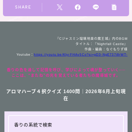
SHARE
『Cジャスミン瑠璃地楽の魔王城』内のBGM
タイトル：『Nightfall Castle』
作曲・編曲：なぐもりず様
Youtube：
https://youtu.be/KlyrFHAv5Co?si=gD3-NgE737i8rWT-
香りの色を通して記憶を呼び、学びによって魂が整っていく──
ここは、“またね”の光を覚えている者たちの魔導城です。
アロマハーブ４択クイズ 1400問｜2026年6月上旬現
在
香りの系統で検索