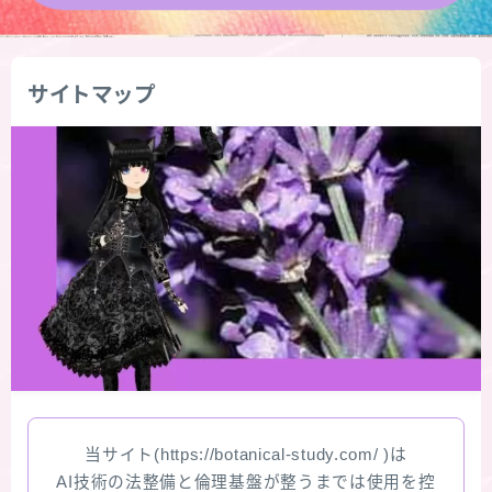
★導きの階層図/目次
サイトマップ
秘密部屋
お知らせ
Cジャスミン瑠璃地楽の主な活動先リンク集
プロフィール
アロマハーブアンケート
おすすめ商品＆レビュー
当サイト(https://botanical-study.com/ )は
★スペシャルアロマハーブ４択クイズ (kindle出
AI技術の法整備と倫理基盤が整うまでは使用を控