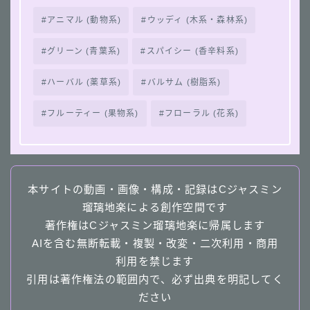
アニマル (動物系)
ウッディ (木系・森林系)
グリーン (青葉系)
スパイシー (香辛料系)
ハーバル (薬草系)
バルサム (樹脂系)
フルーティー (果物系)
フローラル (花系)
本サイトの動画・画像・構成・記録はCジャスミン
瑠璃地楽による創作空間です
著作権はCジャスミン瑠璃地楽に帰属します
AIを含む無断転載・複製・改変・二次利用・商用
利用を禁じます
引用は著作権法の範囲内で、必ず出典を明記してく
ださい