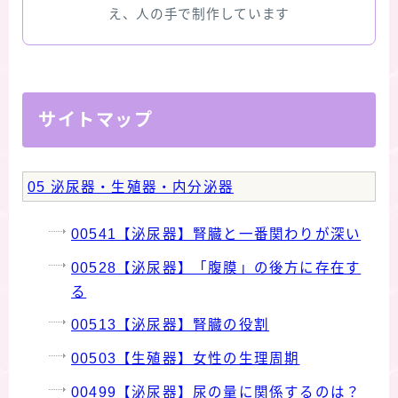
版限定)
え、人の手で制作しています
FAQ
お問い合わせ
サイトマップ
サイトマップ
05 泌尿器・生殖器・内分泌器
00541【泌尿器】腎臓と一番関わりが深い
00528【泌尿器】「腹膜」の後方に存在す
る
00513【泌尿器】腎臓の役割
00503【生殖器】女性の生理周期
00499【泌尿器】尿の量に関係するのは？