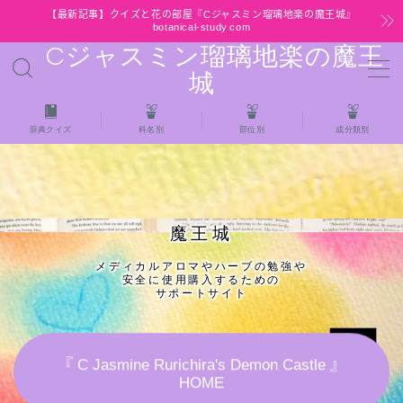
【最新記事】クイズと花の部屋『Cジャスミン瑠璃地楽の魔王城』
botanical-study.com
Cジャスミン瑠璃地楽の魔王
MENU
城
HOME
辞典クイズ
科名別
部位別
成分類別
【最新】クイズと花の部屋
★全種/アロマハーブスパイス基材 プチ辞典ク
魔王城
イズ＆プチ辞典
メディカルアロマやハーブの勉強や
安全に使用購入するための
★アロマ検定＋αクイズ
サポートサイト
★アロマハーブ傾向チェック
『 C Jasmine Rurichira's Demon Castle 』
HOME
目次