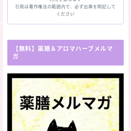
引用は著作権法の範囲内で、必ず出典を明記して
ください
【無料】薬膳＆アロマハーブメルマ
ガ