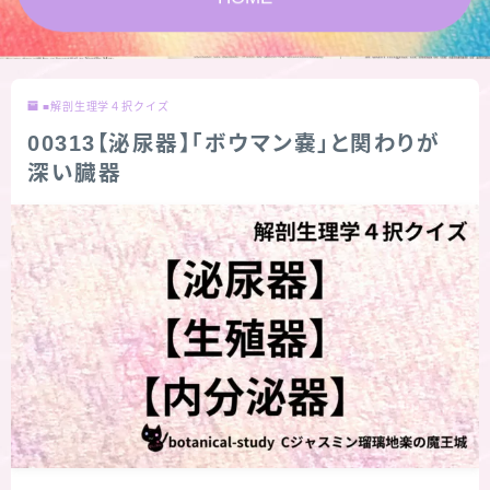
★スペシャルアロマハーブ４択クイズ (kindle出
版限定)
■解剖生理学４択クイズ
FAQ
00313【泌尿器】「ボウマン嚢」と関わりが
深い臓器
お問い合わせ
サイトマップ