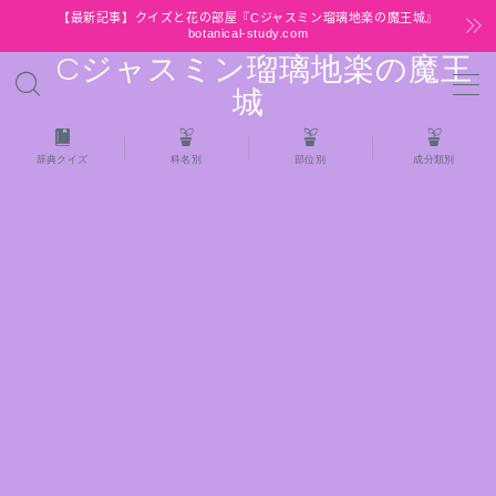
【最新記事】クイズと花の部屋『Cジャスミン瑠璃地楽の魔王城』
botanical-study.com
Cジャスミン瑠璃地楽の魔王
MENU
城
HOME
辞典クイズ
科名別
部位別
成分類別
【最新】クイズと花の部屋
★全種/アロマハーブスパイス基材 プチ辞典ク
イズ＆プチ辞典
★アロマ検定＋αクイズ
★アロマハーブ傾向チェック
目次