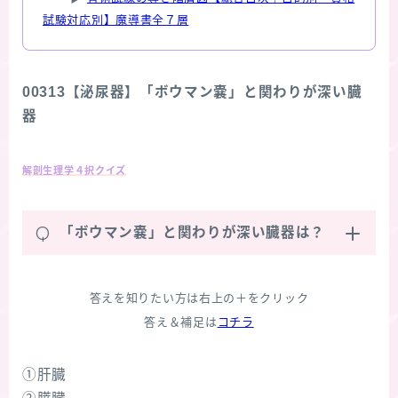
試験対応別】魔導書全７層
00313【泌尿器】「ボウマン嚢」と関わりが深い臓
器
解剖生理学４択クイズ
Q
「ボウマン嚢」と関わりが深い臓器は？
答えを知りたい方は右上の＋をクリック
答え＆補足は
コチラ
①肝臓