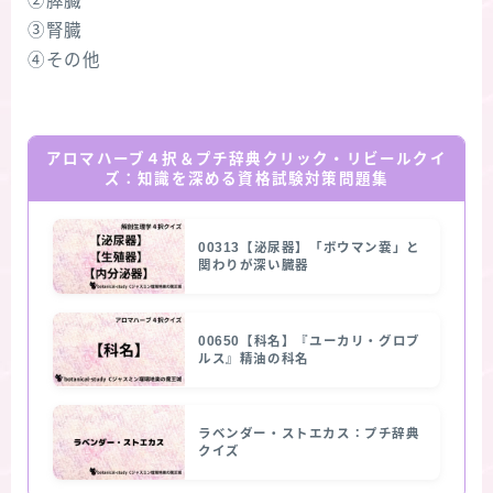
②膵臓
③腎臓
④その他
アロマハーブ４択＆プチ辞典クリック・リビールクイ
ズ：知識を深める資格試験対策問題集
00313【泌尿器】「ボウマン嚢」と
関わりが深い臓器
00650【科名】『ユーカリ・グロブ
ルス』精油の科名
ラベンダー・ストエカス：プチ辞典
クイズ