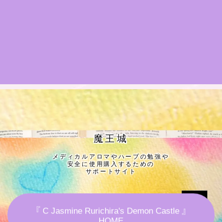
★導きの階層図/目次
秘密部屋
お知らせ
公式ウェブサイト『Botanical Study』
Cジャスミン瑠璃地楽の主な活動先リンク集
魔王城
メディカルアロマやハーブの勉強や
プロフィール
安全に使用購入するための
サポートサイト
アロマハーブアンケート
『 C Jasmine Rurichira's Demon Castle 』
おすすめ商品＆レビュー
HOME