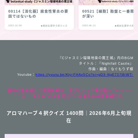
00114【消化器】腐食性胃炎の要
00521【細胞】胎盤と一番関
因ではないもの
が深い
2022.12.08
2025.06.12
■解剖生理学４択クイズ
■解剖生理学４択ク
『Cジャスミン瑠璃地楽の魔王城』内のBGM
タイトル：『Nightfall Castle』
作曲・編曲：なぐもりず様
Youtube：
https://youtu.be/KlyrFHAv5Co?si=gD3-NgE737i8rWT-
香りの色を通して記憶を呼び、学びによって魂が整っていく──
ここは、“またね”の光を覚えている者たちの魔導城です。
アロマハーブ４択クイズ 1400問｜2026年6月上旬現
在