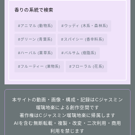
香りの系統で検索
アニマル (動物系)
ウッディ (木系・森林系)
グリーン (青葉系)
スパイシー (香辛料系)
ハーバル (薬草系)
バルサム (樹脂系)
フルーティー (果物系)
フローラル (花系)
本サイトの動画・画像・構成・記録はCジャスミン
瑠璃地楽による創作空間です
著作権はCジャスミン瑠璃地楽に帰属します
AIを含む無断転載・複製・改変・二次利用・商用
利用を禁じます