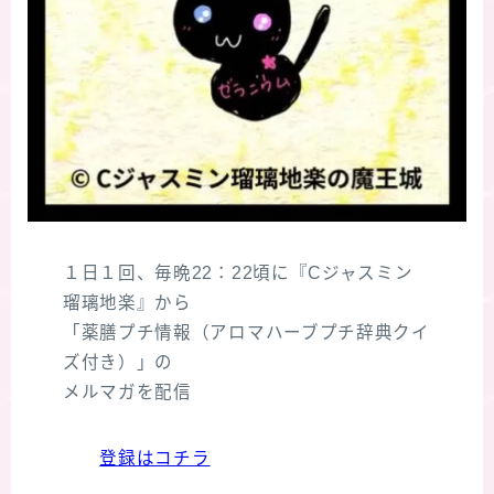
１日１回、毎晩22：22頃に『Cジャスミン
瑠璃地楽』から
「薬膳プチ情報（アロマハーブプチ辞典クイ
ズ付き）」の
メルマガを配信
登録はコチラ