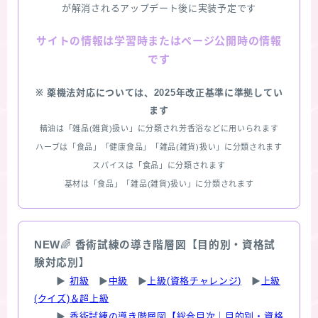
が解消されるアップデート後に実装予定です
情報は学習時またはページ公開時の情報
サイトの
です
※ 薬機法対応については、2025年改正基準に準拠してい
ます
精油は「雑品(雑貨)扱い」に分類され芳香浴などに用いられます
ハーブは「食品」「健康食品」「雑品(雑貨)扱い」に分類されます
スパイスは「食品」に分類されます
基材は「食品」「雑品(雑貨)扱い」に分類されます
NEW
🌈
香術試練の導き階層図【目的別・資格試
験対応別】
▶
初級
▶
中級
▶
上級(資格チャレンジ)
▶
上級
(クイズ)＆超上級
▶
香術試練の導き階層図【総合目次｜目的別・資格