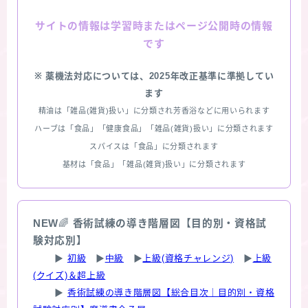
情報は学習時またはページ公開時の情報
サイトの
です
※ 薬機法対応については、2025年改正基準に準拠してい
ます
精油は「雑品(雑貨)扱い」に分類され芳香浴などに用いられます
ハーブは「食品」「健康食品」「雑品(雑貨)扱い」に分類されます
スパイスは「食品」に分類されます
基材は「食品」「雑品(雑貨)扱い」に分類されます
NEW
🌈
香術試練の導き階層図【目的別・資格試
験対応別】
▶
初級
▶
中級
▶
上級(資格チャレンジ)
▶
上級
(クイズ)＆超上級
▶
香術試練の導き階層図【総合目次｜目的別・資格