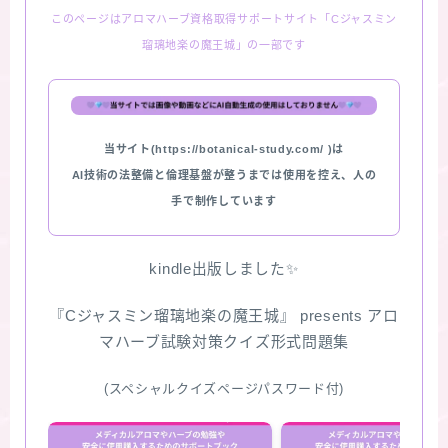
このページはアロマハーブ資格取得サポートサイト「Cジャスミン
★スペシャルアロマハーブ４択クイズ (kindle出
瑠璃地楽の魔王城」の一部です
版限定)
FAQ
当サイト(https://botanical-study.com/ )は
お問い合わせ
AI技術の法整備と倫理基盤が整うまでは使用を控え、人の
手で制作しています
サイトマップ
kindle出版しました✨
『Cジャスミン瑠璃地楽の魔王城』 presents アロ
マハーブ試験対策クイズ形式問題集
(スペシャルクイズページパスワード付)