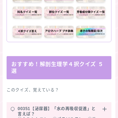
おすすめ！解剖生理学４択クイズ ５
選
このクイズ、覚えている？
Q
00351【泌尿器】「水の再吸収促進」と
言えば？