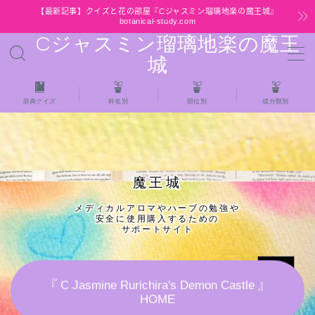
【最新記事】クイズと花の部屋『Cジャスミン瑠璃地楽の魔王城』
botanical-study.com
Cジャスミン瑠璃地楽の魔王
MENU
城
HOME
辞典クイズ
科名別
部位別
成分類別
【最新】クイズと花の部屋
★全種/アロマハーブスパイス基材 プチ辞典ク
魔王城
イズ＆プチ辞典
メディカルアロマやハーブの勉強や
安全に使用購入するための
★アロマ検定＋αクイズ
サポートサイト
★アロマハーブ傾向チェック
『 C Jasmine Rurichira's Demon Castle 』
HOME
目次