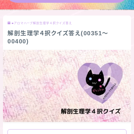
★導きの階層図/目次
■アロマハーブ解剖生理学４択クイズ答え
秘密部屋
解剖生理学４択クイズ答え(00351～
00400)
お知らせ
公式ウェブサイト『Botanical Study』
Cジャスミン瑠璃地楽の主な活動先リンク集
プロフィール
アロマハーブアンケート
おすすめ商品＆レビュー