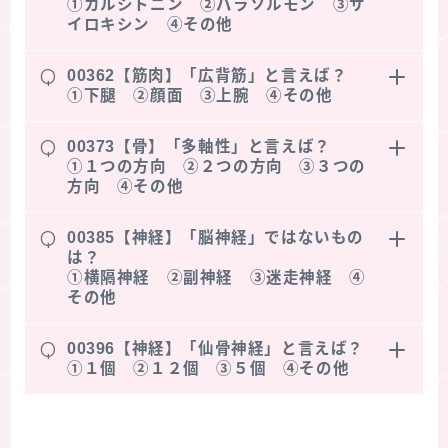
①カルシトニン ②パラソルモン ③サ
イロキシン ④その他
Q
00362【筋肉】「広背筋」と言えば？
①下腿 ②顔面 ③上腕 ④その他
Q
00373【骨】「多軸性」と言えば
？
①１つの方向 ②２つの方向 ③３つの
方向 ④その他
Q
00385【神経】「脳神経」ではないもの
は？
①横隔神経 ②副神経 ③迷走神経 ④
その他
Q
00396【神経】「仙骨神経」と言えば
？
①１個 ②１２個 ③５個 ④その他