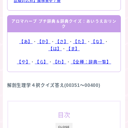
試験対応別】魔導書全７層
アロマハーブ プチ辞典＆辞典クイズ：あいうえおリン
ク
【あ】
・
【か】
・
【さ】
・
【た】
・
【な】
・
【は】
・
【ま】
【や】
・
【ら】
・
【わ】
・
【全種：辞典一覧】
解剖生理学４択クイズ答え(00351～00400)
目次
CLOSE