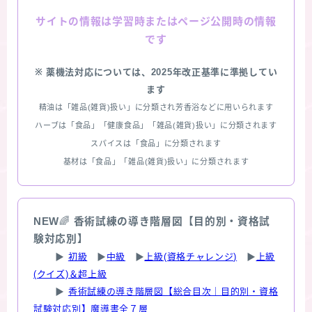
情報は学習時またはページ公開時の情報
サイトの
です
※ 薬機法対応については、2025年改正基準に準拠してい
ます
精油は「雑品(雑貨)扱い」に分類され芳香浴などに用いられます
ハーブは「食品」「健康食品」「雑品(雑貨)扱い」に分類されます
スパイスは「食品」に分類されます
基材は「食品」「雑品(雑貨)扱い」に分類されます
NEW
🌈
香術試練の導き階層図【目的別・資格試
験対応別】
▶
初級
▶
中級
▶
上級(資格チャレンジ)
▶
上級
(クイズ)＆超上級
▶
香術試練の導き階層図【総合目次｜目的別・資格
試験対応別】魔導書全７層