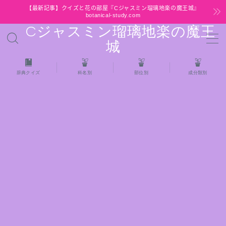
【最新記事】クイズと花の部屋『Cジャスミン瑠璃地楽の魔王城』
botanical-study.com
Cジャスミン瑠璃地楽の魔王
MENU
城
HOME
辞典クイズ
科名別
部位別
成分類別
【最新】クイズと花の部屋
★全種/アロマハーブスパイス基材 プチ辞典ク
イズ＆プチ辞典
★アロマ検定＋αクイズ
★アロマハーブ傾向チェック
目次