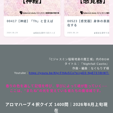
00417【神経】「Th」と言えば
00523【感覚器】身体の表面
在する
2024.05.29
2025.06.19
■解剖生理学４択クイズ
■解剖生理学４択ク
『Cジャスミン瑠璃地楽の魔王城』内のBGM
タイトル：『Nightfall Castle』
作曲・編曲：なぐもりず様
Youtube：
https://youtu.be/KlyrFHAv5Co?si=gD3-NgE737i8rWT-
香りの色を通して記憶を呼び、学びによって魂が整っていく──
ここは、“またね”の光を覚えている者たちの魔導城です。
アロマハーブ４択クイズ 1400問｜2026年6月上旬現
在