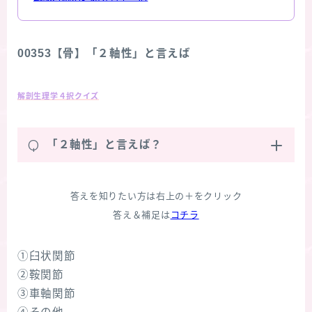
00353【骨】「２軸性」と言えば
解剖生理学４択クイズ
Q
「２軸性」と言えば？
答えを知りたい方は右上の＋をクリック
答え＆補足は
コチラ
①臼状関節
②鞍関節
③車軸関節