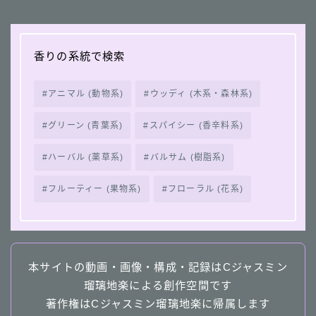
香りの系統で検索
アニマル (動物系)
ウッディ (木系・森林系)
グリーン (青葉系)
スパイシー (香辛料系)
ハーバル (薬草系)
バルサム (樹脂系)
フルーティー (果物系)
フローラル (花系)
本サイトの動画・画像・構成・記録はCジャスミン
瑠璃地楽による創作空間です
著作権はCジャスミン瑠璃地楽に帰属します