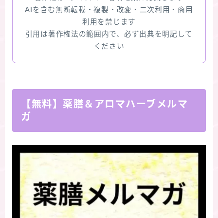
AIを含む無断転載・複製・改変・二次利用・商用
利用を禁じます
引用は著作権法の範囲内で、必ず出典を明記して
ください
【無料】薬膳＆アロマハーブメルマ
ガ