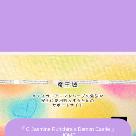
★導きの階層図/目次
秘密部屋
お知らせ
公式ウェブサイト『Botanical Study』
Cジャスミン瑠璃地楽の主な活動先リンク集
魔王城
メディカルアロマやハーブの勉強や
プロフィール
安全に使用購入するための
サポートサイト
アロマハーブアンケート
『 C Jasmine Rurichira's Demon Castle 』
おすすめ商品＆レビュー
HOME