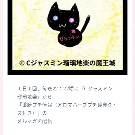
１日１回、毎晩22：22頃に『Cジャスミン
瑠璃地楽』から
「薬膳プチ情報（アロマハーブプチ辞典クイ
ズ付き）」の
メルマガを配信