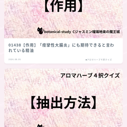
01438【作用】「痙攣性大腸炎」にも期待できると言わ
れている精油
2026.08.05
■アロマハーブ４択クイズ