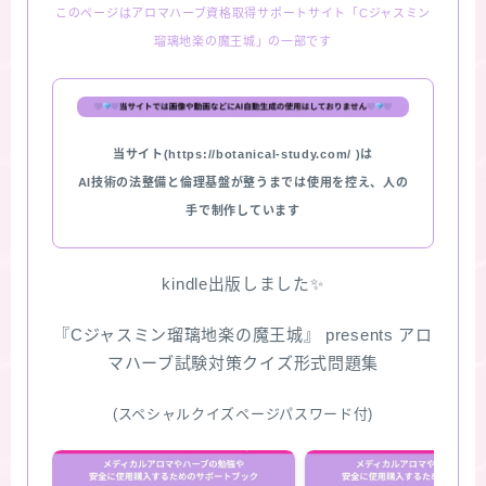
このページはアロマハーブ資格取得サポートサイト「Cジャスミン
瑠璃地楽の魔王城」の一部です
当サイト(https://botanical-study.com/ )は
AI技術の法整備と倫理基盤が整うまでは使用を控え、人の
手で制作しています
kindle出版しました✨
『Cジャスミン瑠璃地楽の魔王城』 presents アロ
マハーブ試験対策クイズ形式問題集
(スペシャルクイズページパスワード付)