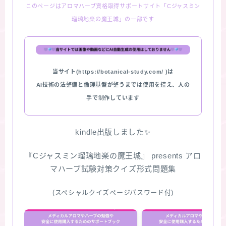
このページはアロマハーブ資格取得サポートサイト「Cジャスミン
瑠璃地楽の魔王城」の一部です
当サイト(https://botanical-study.com/ )は
AI技術の法整備と倫理基盤が整うまでは使用を控え、人の
手で制作しています
kindle出版しました✨
『Cジャスミン瑠璃地楽の魔王城』 presents アロ
マハーブ試験対策クイズ形式問題集
(スペシャルクイズページパスワード付)