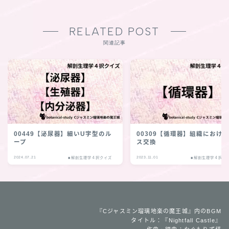
RELATED POST
関連記事
00449【泌尿器】細いU字型のル
00309【循環器】組織におけ
ープ
ス交換
2024.07.21
2023.11.01
■解剖生理学４択クイズ
■解剖生理学４択ク
『Cジャスミン瑠璃地楽の魔王城』内のBGM
タイトル：『Nightfall Castle』