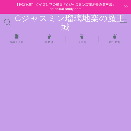
【最新記事】クイズと花の部屋『Cジャスミン瑠璃地楽の魔王城』
botanical-study.com
Cジャスミン瑠璃地楽の魔王
MENU
城
HOME
辞典クイズ
科名別
部位別
成分類別
【最新】クイズと花の部屋
★全種/アロマハーブスパイス基材 プチ辞典ク
イズ＆プチ辞典
★アロマ検定＋αクイズ
★アロマハーブ傾向チェック
目次