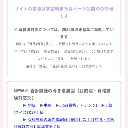
情報は学習時またはページ公開時の情報
サイトの
です
※ 薬機法対応については、2025年改正基準に準拠してい
ます
精油は「雑品(雑貨)扱い」に分類され芳香浴などに用いられます
ハーブは「食品」「健康食品」「雑品(雑貨)扱い」に分類されます
スパイスは「食品」に分類されます
基材は「食品」「雑品(雑貨)扱い」に分類されます
NEW
🌈
香術試練の導き階層図【目的別・資格試
験対応別】
▶
初級
▶
中級
▶
上級(資格チャレンジ)
▶
上級
(クイズ)＆超上級
▶
香術試練の導き階層図【総合目次｜目的別・資格
試験対応別】魔導書全７層