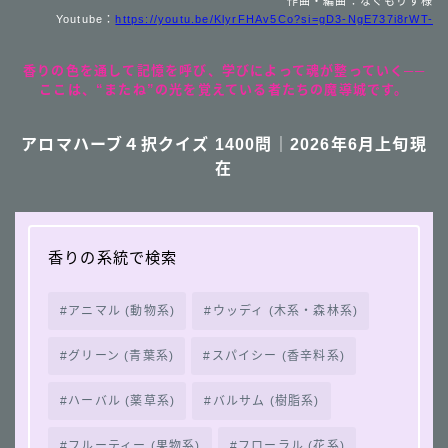
作曲・編曲：なぐもりず様
Youtube：
https://youtu.be/KlyrFHAv5Co?si=gD3-NgE737i8rWT-
香りの色を通して記憶を呼び、学びによって魂が整っていく──
ここは、“またね”の光を覚えている者たちの魔導城です。
アロマハーブ４択クイズ 1400問｜2026年6月上旬現
在
香りの系統で検索
アニマル (動物系)
ウッディ (木系・森林系)
グリーン (青葉系)
スパイシー (香辛料系)
ハーバル (薬草系)
バルサム (樹脂系)
フルーティー (果物系)
フローラル (花系)