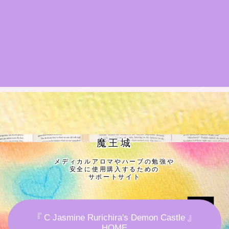
★導きの階層図/目次
秘密部屋
お知らせ
公式ウェブサイト『Botanical Study』
Cジャスミン瑠璃地楽の主な活動先リンク集
魔王城
メディカルアロマやハーブの勉強や
プロフィール
安全に使用購入するための
サポートサイト
アロマハーブアンケート
『 C Jasmine Rurichira's Demon Castle 』
おすすめ商品＆レビュー
HOME