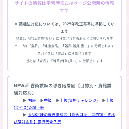
情報は学習時またはページ公開時の情報
サイトの
です
※ 薬機法対応については、2025年改正基準に準拠してい
ます
精油は「雑品(雑貨)扱い」に分類され芳香浴などに用いられます
ハーブは「食品」「健康食品」「雑品(雑貨)扱い」に分類されます
スパイスは「食品」に分類されます
基材は「食品」「雑品(雑貨)扱い」に分類されます
NEW
🌈
香術試練の導き階層図【目的別・資格試
験対応別】
▶
初級
▶
中級
▶
上級(資格チャレンジ)
▶
上級
(クイズ)＆超上級
▶
香術試練の導き階層図【総合目次｜目的別・資格
試験対応別】魔導書全７層