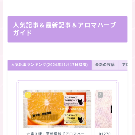
人気記事＆最新記事＆アロマハーブ
ガイド
人気記事ランキング(2024年11月17日以降)
最新の投稿
アロマ
☆第３弾：更新情報『アロマハー
01270【抽出部位