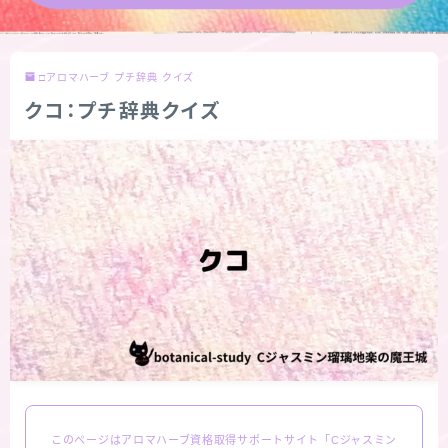
★導きの階層図/目次
□アロマハーブ プチ辞典 クイズ
秘密部屋
クコ：プチ辞典クイズ
お知らせ
公式ウェブサイト『Botanical Study』
Cジャスミン瑠璃地楽の主な活動先リンク集
プロフィール
アロマハーブアンケート
おすすめ商品＆レビュー
このページはアロマハーブ資格取得サポートサイト「Cジャスミン