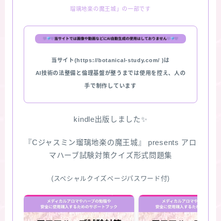
瑠璃地楽の魔王城」の一部です
★スペシャルアロマハーブ４択クイズ (kindle出
版限定)
FAQ
当サイト(https://botanical-study.com/ )は
AI技術の法整備と倫理基盤が整うまでは使用を控え、人の
お問い合わせ
手で制作しています
サイトマップ
kindle出版しました✨
『Cジャスミン瑠璃地楽の魔王城』 presents アロ
マハーブ試験対策クイズ形式問題集
(スペシャルクイズページパスワード付)