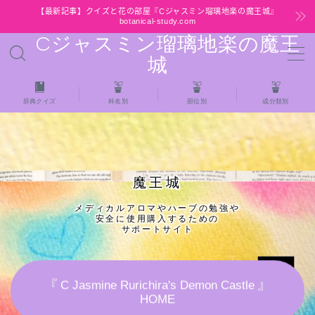
【最新記事】クイズと花の部屋『Cジャスミン瑠璃地楽の魔王城』
botanical-study.com
Cジャスミン瑠璃地楽の魔王
MENU
城
HOME
辞典クイズ
科名別
部位別
成分類別
【最新】クイズと花の部屋
★全種/アロマハーブスパイス基材 プチ辞典ク
魔王城
イズ＆プチ辞典
メディカルアロマやハーブの勉強や
安全に使用購入するための
★アロマ検定＋αクイズ
サポートサイト
★アロマハーブ傾向チェック
『 C Jasmine Rurichira's Demon Castle 』
HOME
目次