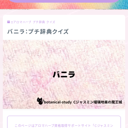
★導きの階層図/目次
□アロマハーブ プチ辞典 クイズ
秘密部屋
バニラ：プチ辞典クイズ
お知らせ
公式ウェブサイト『Botanical Study』
Cジャスミン瑠璃地楽の主な活動先リンク集
プロフィール
アロマハーブアンケート
おすすめ商品＆レビュー
このページはアロマハーブ資格取得サポートサイト「Cジャスミン