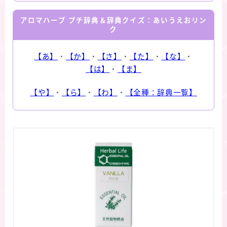
アロマハーブ プチ辞典＆辞典クイズ：あいうえおリン
ク
【あ】
・
【か】
・
【さ】
・
【た】
・
【な】
・
【は】
・
【ま】
【や】
・
【ら】
・
【わ】
・
【全種：辞典一覧】