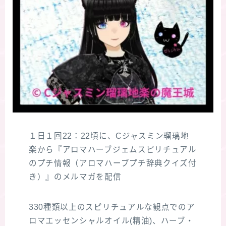
１日１回22：22頃に、Cジャスミン瑠璃地
楽から『アロマハーブジェムスピリチュアル
のプチ情報（アロマハーブプチ辞典クイズ付
き）』のメルマガを配信
330種類以上のスピリチュアルな観点でのア
ロマエッセンシャルオイル(精油)、ハーブ・