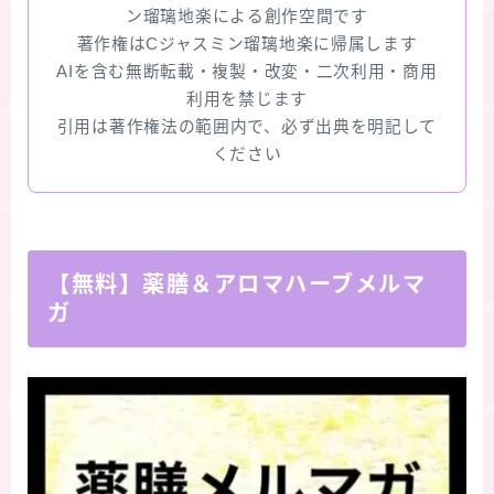
ン瑠璃地楽による創作空間です
著作権はCジャスミン瑠璃地楽に帰属します
AIを含む無断転載・複製・改変・二次利用・商用
利用を禁じます
引用は著作権法の範囲内で、必ず出典を明記して
ください
【無料】薬膳＆アロマハーブメルマ
ガ