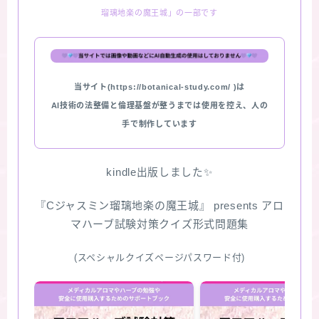
瑠璃地楽の魔王城」の一部です
★スペシャルアロマハーブ４択クイズ (kindle出
版限定)
FAQ
当サイト(https://botanical-study.com/ )は
AI技術の法整備と倫理基盤が整うまでは使用を控え、人の
お問い合わせ
手で制作しています
サイトマップ
kindle出版しました✨
『Cジャスミン瑠璃地楽の魔王城』 presents アロ
マハーブ試験対策クイズ形式問題集
(スペシャルクイズページパスワード付)