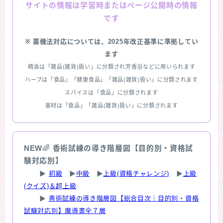
情報は学習時またはページ公開時の情報
サイトの
です
※ 薬機法対応については、2025年改正基準に準拠してい
ます
精油は「雑品(雑貨)扱い」に分類され芳香浴などに用いられます
ハーブは「食品」「健康食品」「雑品(雑貨)扱い」に分類されます
スパイスは「食品」に分類されます
基材は「食品」「雑品(雑貨)扱い」に分類されます
NEW
🌈
香術試練の導き階層図【目的別・資格試
験対応別】
▶
初級
▶
中級
▶
上級(資格チャレンジ)
▶
上級
(クイズ)＆超上級
▶
香術試練の導き階層図【総合目次｜目的別・資格
試験対応別】魔導書全７層