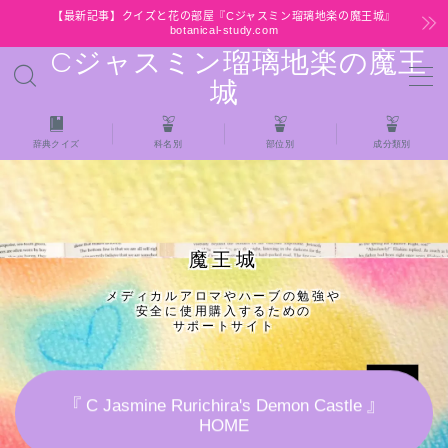
【最新記事】クイズと花の部屋『Cジャスミン瑠璃地楽の魔王城』
botanical-study.com
Cジャスミン瑠璃地楽の魔王
MENU
城
HOME
辞典クイズ
科名別
部位別
成分類別
【最新】クイズと花の部屋
★全種/アロマハーブスパイス基材 プチ辞典ク
魔王城
イズ＆プチ辞典
メディカルアロマやハーブの勉強や
安全に使用購入するための
★アロマ検定＋αクイズ
サポートサイト
★アロマハーブ傾向チェック
『 C Jasmine Rurichira's Demon Castle 』
HOME
目次