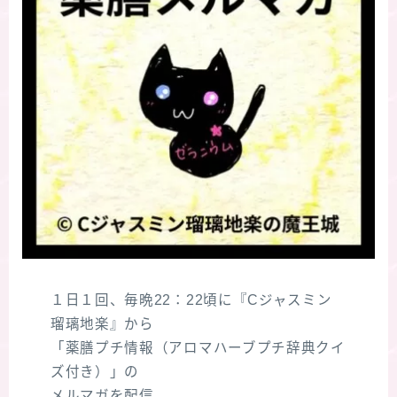
１日１回、毎晩22：22頃に『Cジャスミン
瑠璃地楽』から
「薬膳プチ情報（アロマハーブプチ辞典クイ
ズ付き）」の
メルマガを配信