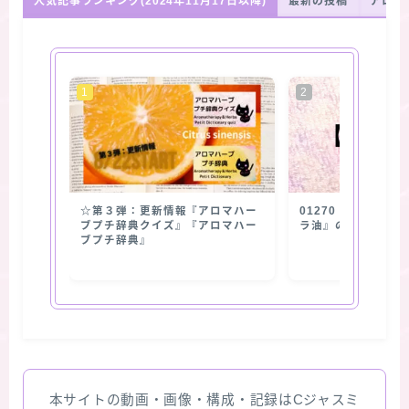
人気記事ランキング(2024年11月17日以降)
最新の投稿
アロマ
☆第３弾：更新情報『アロマハー
01270【抽出部位
ブプチ辞典クイズ』『アロマハー
ラ油』の使用部位
ブプチ辞典』
本サイトの動画・画像・構成・記録はCジャスミ