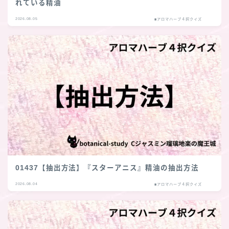
れている精油
2026.08.05
■アロマハーブ４択クイズ
Follow Me
01437【抽出方法】『スターアニス』精油の抽出方法
2026.08.04
■アロマハーブ４択クイズ
follow me
各種登録先のリンクへ