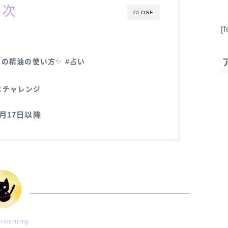
目次
CLOSE
[
日の精油の使い方
✨
#占い
にチャレンジ
11月17日以降
orning.