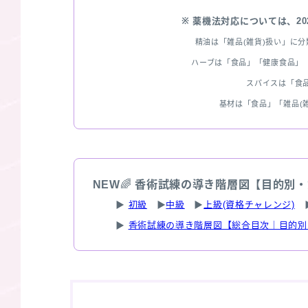
※ 薬機法対応については、2
精油は「雑品(雑貨)扱い」に
ハーブは「食品」「健康食品」「
スパイスは「食
基材は「食品」「雑品(
NEW
🌈
香術試練の導き階層図【目的別・
▶
初級
▶
中級
▶
上級(資格チャレンジ)
▶
香術試練の導き階層図【総合目次｜目的別