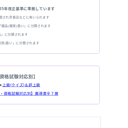
025年改正基準に準拠しています
分類され芳香浴などに用いられます
雑品(雑貨)扱い」に分類されます
品」に分類されます
雑貨)扱い」に分類されます
資格試験対応別】
▶
上級(クイズ)＆超上級
・資格試験対応別】魔導書全７層