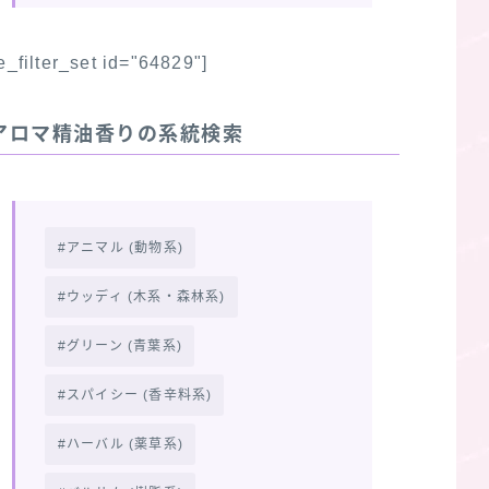
fe_filter_set id="64829"]
アロマ精油香りの系統検索
アニマル (動物系)
ウッディ (木系・森林系)
グリーン (青葉系)
スパイシー (香辛料系)
ハーバル (薬草系)