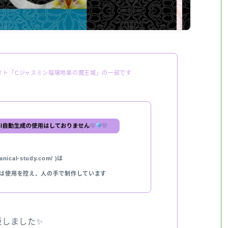
イト「Cジャスミン瑠璃地楽の魔王城」の一部です
nical-study.com/ )は
では使用を控え、人の手で制作しています
出版しました✨