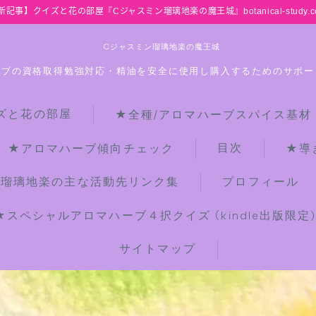
新記事】クイズと花の部屋『Cジャスミン瑠璃地楽の魔王城』botanical-study.c
Cジャスミン瑠璃地楽の魔王城
ーブの資格取得勉強対応・精油を安全に使用し購入するためのサポー
ズと花の部屋
★全種/アロマハーブスパイス基材
HOME
目次
★アロマハーブ傾向チェック
★導
【最新】クイズと花の部屋
ン瑠璃地楽の主な活動先リンク集
プロフィール
★スペシャルアロマハーブ４択クイズ (kindle出版限定
★全種/アロマハーブスパイス基材 プ
チ辞典クイズ＆プチ辞典
サイトマップ
★アロマ検定＋αクイズ