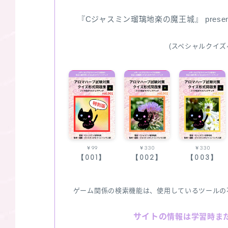
『Cジャスミン瑠璃地楽の魔王城』 pres
(スペシャルクイズ
￥99
￥330
￥330
【001】
【002】
【003】
ゲーム関係の検索機能は、使用しているツールの
サイトの
情報は学習時ま