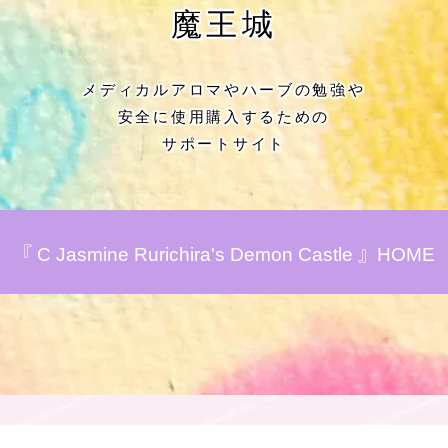
★アロマハーブ傾向チェック
魔王城
目次
メディカルアロマやハーブの勉強や
安全に使用購入するための
★導きの階層図/目次
サポートサイト
秘密部屋
お知らせ
『 C Jasmine Rurichira's Demon Castle 』HOME
Cジャスミン瑠璃地楽の主な活動先リン
ク集
プロフィール
アロマハーブアンケート