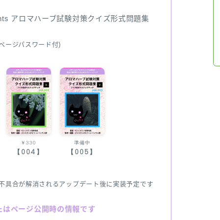
ents アロマハーブ試験対策クイズ形式問題集
ページパスワード付)
￥330
準備中
【004】
【005】
不具合が解消されるアップデート後に実装予定です
たはページ公開時の情報です