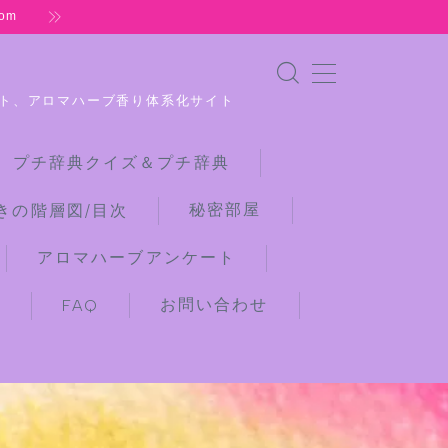
om
ト、アロマハーブ香り体系化サイト
 プチ辞典クイズ＆プチ辞典
秘密部屋
きの階層図/目次
アロマハーブアンケート
お問い合わせ
)
FAQ