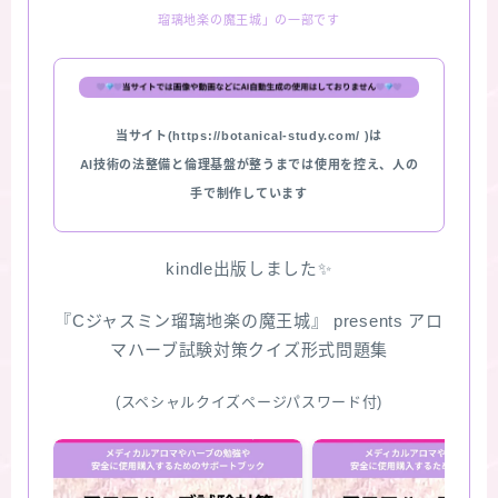
瑠璃地楽の魔王城」の一部です
★スペシャルアロマハーブ４択クイズ (kindle出
版限定)
FAQ
当サイト(https://botanical-study.com/ )は
AI技術の法整備と倫理基盤が整うまでは使用を控え、人の
お問い合わせ
手で制作しています
サイトマップ
kindle出版しました✨
『Cジャスミン瑠璃地楽の魔王城』 presents アロ
マハーブ試験対策クイズ形式問題集
(スペシャルクイズページパスワード付)