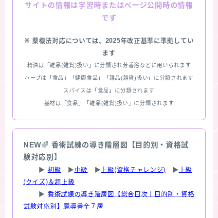
情報は学習時またはページ公開時の情報
サイトの
です
※ 薬機法対応については、2025年改正基準に準拠してい
ます
精油は「雑品(雑貨)扱い」に分類され芳香浴などに用いられます
ハーブは「食品」「健康食品」「雑品(雑貨)扱い」に分類されます
スパイスは「食品」に分類されます
基材は「食品」「雑品(雑貨)扱い」に分類されます
NEW
🌈
香術試練の導き階層図【目的別・資格試
験対応別】
▶
初級
▶
中級
▶
上級(資格チャレンジ)
▶
上級
(クイズ)＆超上級
▶
香術試練の導き階層図【総合目次｜目的別・資格
試験対応別】魔導書全７層