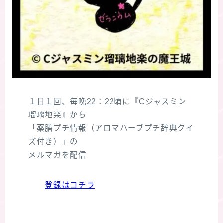
１日１回、毎晩22：22頃に『Cジャスミン
瑠璃地楽』から
「薬膳プチ情報（アロマハーブプチ辞典クイ
ズ付き）」の
メルマガを配信
登録はコチラ