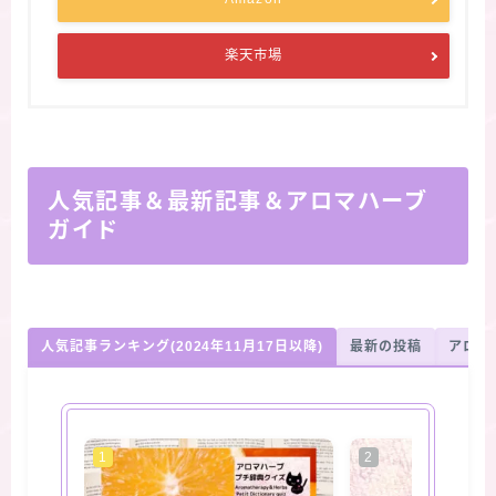
楽天市場
人気記事＆最新記事＆アロマハーブ
ガイド
人気記事ランキング(2024年11月17日以降)
最新の投稿
アロマ