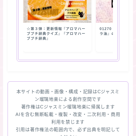
☆第３弾：更新情報『アロマハー
01270【抽出部位
ブプチ辞典クイズ』『アロマハー
ラ油』の使用部位
ブプチ辞典』
本サイトの動画・画像・構成・記録はCジャスミ
ン瑠璃地楽による創作空間です
著作権はCジャスミン瑠璃地楽に帰属します
AIを含む無断転載・複製・改変・二次利用・商用
利用を禁じます
引用は著作権法の範囲内で、必ず出典を明記して