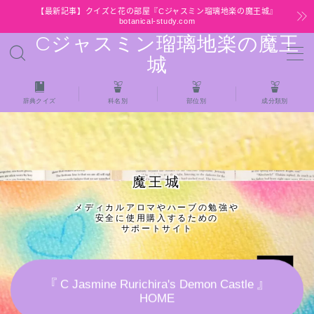
【最新記事】クイズと花の部屋『Cジャスミン瑠璃地楽の魔王城』
botanical-study.com
Cジャスミン瑠璃地楽の魔王
MENU
城
HOME
辞典クイズ
科名別
部位別
成分類別
【最新】クイズと花の部屋
★全種/アロマハーブスパイス基材 プチ辞典ク
魔王城
イズ＆プチ辞典
メディカルアロマやハーブの勉強や
安全に使用購入するための
★アロマ検定＋αクイズ
サポートサイト
★アロマハーブ傾向チェック
『 C Jasmine Rurichira's Demon Castle 』
HOME
目次