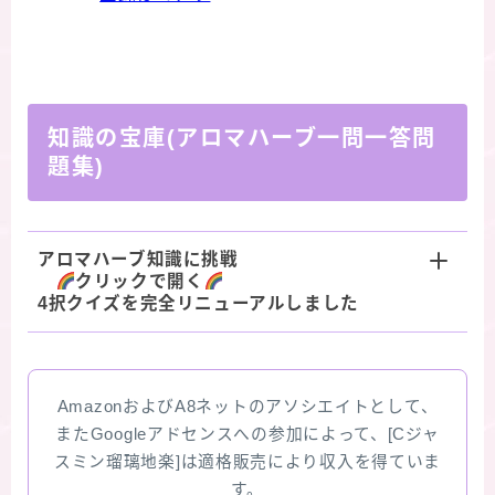
知識の宝庫(アロマハーブ一問一答問
題集)
アロマハーブ知識に挑戦
クリックで開く
4択クイズを完全リニューアルしました
Follow Me
AmazonおよびA8ネットのアソシエイトとして、
またGoogleアドセンスへの参加によって、[Cジャ
スミン瑠璃地楽]は適格販売により収入を得ていま
follow me
各種登録先のリンクへ
す。