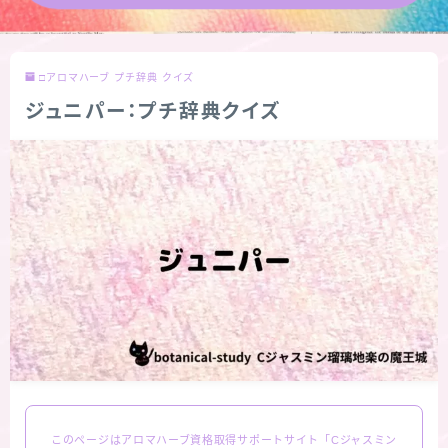
★導きの階層図/目次
□アロマハーブ プチ辞典 クイズ
秘密部屋
ジュニパー：プチ辞典クイズ
お知らせ
公式ウェブサイト『Botanical Study』
Cジャスミン瑠璃地楽の主な活動先リンク集
プロフィール
アロマハーブアンケート
おすすめ商品＆レビュー
このページはアロマハーブ資格取得サポートサイト「Cジャスミン