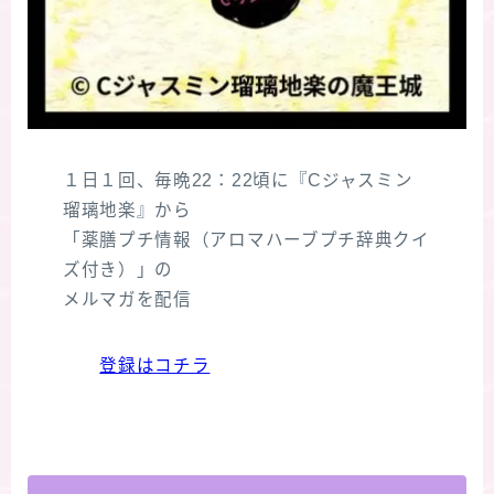
１日１回、毎晩22：22頃に『Cジャスミン
瑠璃地楽』から
「薬膳プチ情報（アロマハーブプチ辞典クイ
ズ付き）」の
メルマガを配信
登録はコチラ