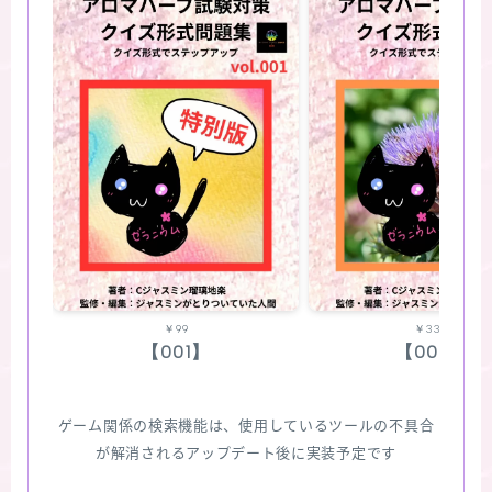
￥99
￥330
【001】
【002】
ゲーム関係の検索機能は、使用しているツールの不具合
が解消されるアップデート後に実装予定です