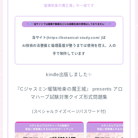
瑠璃地楽の魔王城」の一部です
★スペシャルアロマハーブ４択クイズ (kindle出
版限定)
FAQ
当サイト(https://botanical-study.com/ )は
AI技術の法整備と倫理基盤が整うまでは使用を控え、人の
お問い合わせ
手で制作しています
サイトマップ
kindle出版しました✨
『Cジャスミン瑠璃地楽の魔王城』 presents アロ
マハーブ試験対策クイズ形式問題集
(スペシャルクイズページパスワード付)