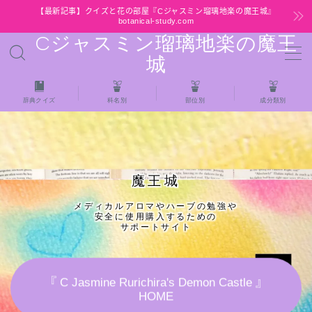
【最新記事】クイズと花の部屋『Cジャスミン瑠璃地楽の魔王城』
botanical-study.com
Cジャスミン瑠璃地楽の魔王
MENU
城
HOME
辞典クイズ
科名別
部位別
成分類別
【最新】クイズと花の部屋
★全種/アロマハーブスパイス基材 プチ辞典ク
魔王城
イズ＆プチ辞典
メディカルアロマやハーブの勉強や
安全に使用購入するための
★アロマ検定＋αクイズ
サポートサイト
★アロマハーブ傾向チェック
『 C Jasmine Rurichira's Demon Castle 』
HOME
目次