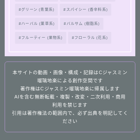
グリーン (青葉系)
スパイシー (香辛料系)
ハーバル (薬草系)
バルサム (樹脂系)
フルーティー (果物系)
フローラル (花系)
本サイトの動画・画像・構成・記録はCジャスミン
瑠璃地楽による創作空間です
著作権はCジャスミン瑠璃地楽に帰属します
AIを含む無断転載・複製・改変・二次利用・商用
利用を禁じます
引用は著作権法の範囲内で、必ず出典を明記してく
ださい
Follow Me