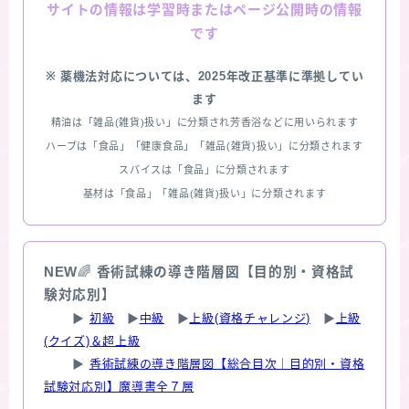
情報は学習時またはページ公開時の情報
サイトの
です
※ 薬機法対応については、2025年改正基準に準拠してい
ます
精油は「雑品(雑貨)扱い」に分類され芳香浴などに用いられます
ハーブは「食品」「健康食品」「雑品(雑貨)扱い」に分類されます
スパイスは「食品」に分類されます
基材は「食品」「雑品(雑貨)扱い」に分類されます
NEW
🌈
香術試練の導き階層図【目的別・資格試
験対応別】
▶
初級
▶
中級
▶
上級(資格チャレンジ)
▶
上級
(クイズ)＆超上級
▶
香術試練の導き階層図【総合目次｜目的別・資格
試験対応別】魔導書全７層