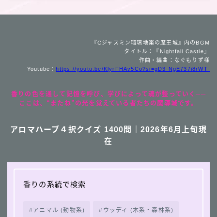
『Cジャスミン瑠璃地楽の魔王城』内のBGM
タイトル：『Nightfall Castle』
作曲・編曲：なぐもりず様
Youtube：
https://youtu.be/KlyrFHAv5Co?si=gD3-NgE737i8rWT-
香りの色を通して記憶を呼び、学びによって魂が整っていく──
ここは、“またね”の光を覚えている者たちの魔導城です。
アロマハーブ４択クイズ 1400問｜2026年6月上旬現
在
香りの系統で検索
アニマル (動物系)
ウッディ (木系・森林系)