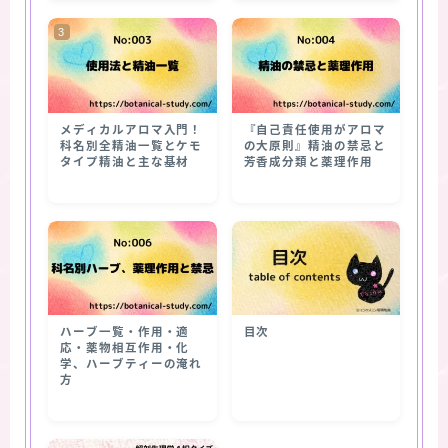
メディカルアロマ入門！
『自己責任使用がアロマ
科名別全精油一覧とケモ
の大原則』精油の禁忌と
タイプ精油と主な基材
芳香成分類と薬理作用
ハーブ一覧・作用・適
目次
応・薬物相互作用・化
学、ハーブティーの淹れ
方