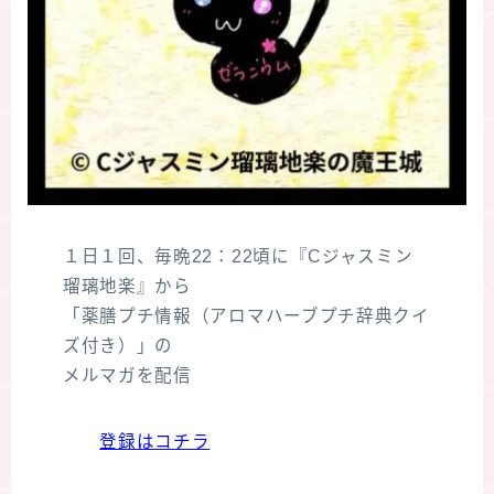
１日１回、毎晩22：22頃に『Cジャスミン
瑠璃地楽』から
「薬膳プチ情報（アロマハーブプチ辞典クイ
ズ付き）」の
メルマガを配信
登録はコチラ