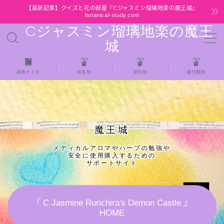
【最新記事】クイズと花の部屋『Cジャスミン瑠璃地楽の魔王城』
botanical-study.com
Cジャスミン瑠璃地楽の魔王
MENU
城
HOME
辞典クイズ
科名別
部位別
成分類別
【最新】クイズと花の部屋
★全種/アロマハーブスパイス基材 プチ辞典ク
魔王城
イズ＆プチ辞典
メディカルアロマやハーブの勉強や
安全に使用購入するための
★アロマ検定＋αクイズ
サポートサイト
★アロマハーブ傾向チェック
『 C Jasmine Rurichira's Demon Castle 』
HOME
目次