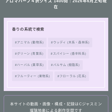
アロマハーブ４択クイズ 1400問｜2026年6月上旬現
在
香りの系統で検索
アニマル (動物系)
ウッディ (木系・森林系)
グリーン (青葉系)
スパイシー (香辛料系)
ハーバル (薬草系)
バルサム (樹脂系)
フルーティー (果物系)
フローラル (花系)
本サイトの動画・画像・構成・記録はCジャスミン
瑠璃地楽による創作空間です