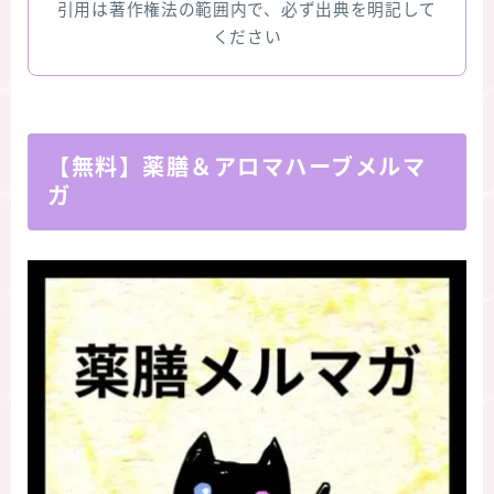
引用は著作権法の範囲内で、必ず出典を明記して
ください
【無料】薬膳＆アロマハーブメルマ
ガ