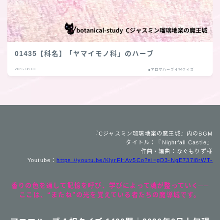
01435【科名】「ヤマイモノ科」のハーブ
2026.08.01
■アロマハーブ４択クイズ
『Cジャスミン瑠璃地楽の魔王城』内のBGM
タイトル：『Nightfall Castle』
作曲・編曲：なぐもりず様
Youtube：
https://youtu.be/KlyrFHAv5Co?si=gD3-NgE737i8rWT-
香りの色を通して記憶を呼び、学びによって魂が整っていく──
ここは、“またね”の光を覚えている者たちの魔導城です。