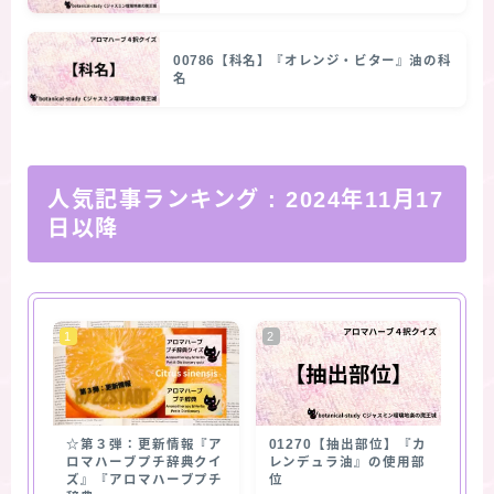
00786【科名】『オレンジ・ビター』油の科
名
人気記事ランキング
: 2024年11月17
日以降
☆第３弾：更新情報『ア
01270【抽出部位】『カ
ロマハーブプチ辞典クイ
レンデュラ油』の使用部
ズ』『アロマハーブプチ
位