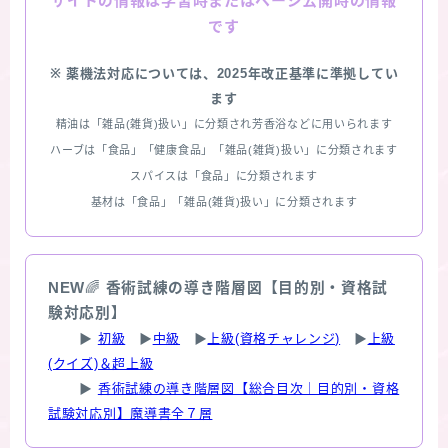
情報は学習時またはページ公開時の情報
サイトの
です
※ 薬機法対応については、2025年改正基準に準拠してい
ます
精油は「雑品(雑貨)扱い」に分類され芳香浴などに用いられます
ハーブは「食品」「健康食品」「雑品(雑貨)扱い」に分類されます
スパイスは「食品」に分類されます
基材は「食品」「雑品(雑貨)扱い」に分類されます
NEW
🌈
香術試練の導き階層図【目的別・資格試
験対応別】
▶
初級
▶
中級
▶
上級(資格チャレンジ)
▶
上級
(クイズ)＆超上級
▶
香術試練の導き階層図【総合目次｜目的別・資格
試験対応別】魔導書全７層