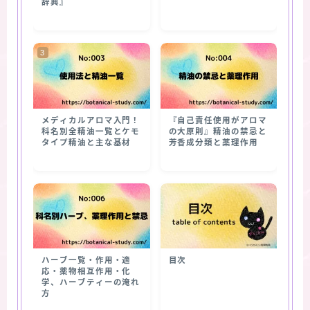
辞典』
メディカルアロマ入門！
『自己責任使用がアロマ
科名別全精油一覧とケモ
の大原則』精油の禁忌と
タイプ精油と主な基材
芳香成分類と薬理作用
ハーブ一覧・作用・適
目次
応・薬物相互作用・化
学、ハーブティーの淹れ
方