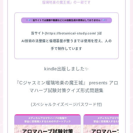
瑠璃地楽の魔王城」の一部です
★スペシャルアロマハーブ４択クイズ (kindle出
版限定)
当サイト(https://botanical-study.com/ )は
FAQ
AI技術の法整備と倫理基盤が整うまでは使用を控え、人の
手で制作しています
お問い合わせ
サイトマップ
kindle出版しました✨
『Cジャスミン瑠璃地楽の魔王城』 presents アロ
マハーブ試験対策クイズ形式問題集
(スペシャルクイズページパスワード付)