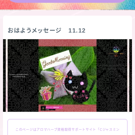
★導きの階層図/目次
秘密部屋
おはようメッセージ 11.12
お知らせ
公式ウェブサイト『Botanical Study』
Cジャスミン瑠璃地楽の主な活動先リンク集
プロフィール
アロマハーブアンケート
このページはアロマハーブ資格取得サポートサイト「Cジャスミン
おすすめ商品＆レビュー