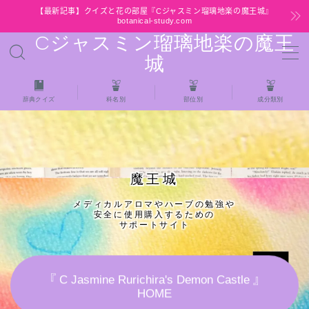
【最新記事】クイズと花の部屋『Cジャスミン瑠璃地楽の魔王城』
botanical-study.com
Cジャスミン瑠璃地楽の魔王
MENU
城
HOME
辞典クイズ
科名別
部位別
成分類別
【最新】クイズと花の部屋
★全種/アロマハーブスパイス基材 プチ辞典ク
魔王城
イズ＆プチ辞典
メディカルアロマやハーブの勉強や
安全に使用購入するための
★アロマ検定＋αクイズ
サポートサイト
★アロマハーブ傾向チェック
『 C Jasmine Rurichira's Demon Castle 』
HOME
目次