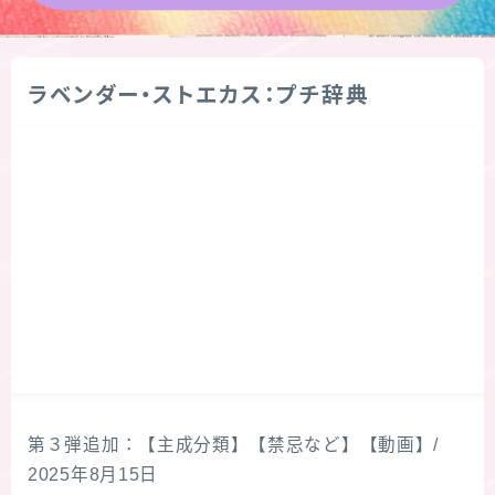
★導きの階層図/目次
ラベンダー・ストエカス：プチ辞典
秘密部屋
お知らせ
公式ウェブサイト『Botanical Study』
Cジャスミン瑠璃地楽の主な活動先リンク集
プロフィール
アロマハーブアンケート
第３弾追加：【主成分類】【禁忌など】【動画】/
2025年8月15日
おすすめ商品＆レビュー