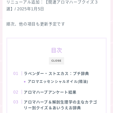
リニューアル追加：【関連アロマハーブクイズ３
選】/ 2025年1月5日
★スペシャルアロマハーブ４択クイズ (kindle出
版限定)
順次、他の項目も更新予定です
FAQ
お問い合わせ
目次
サイトマップ
CLOSE
ラベンダー・ストエカス：プチ辞典
アロマエッセンシャルオイル(精油)
アロマハーブアンケート結果
アロマハーブ＆解剖生理学の主なカテゴ
リー別クイズ＆あいうえお辞典