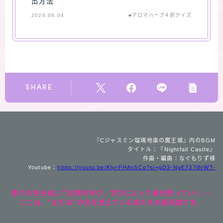
出方法
2026.08.04
■アロマハーブ４択クイズ
SHARE
『Cジャスミン瑠璃地楽の魔王城』内のBGM
タイトル：『Nightfall Castle』
作曲・編曲：なぐもりず様
Youtube：
https://youtu.be/KlyrFHAv5Co?si=gD3-NgE737i8rWT-
香りの色を通して記憶を呼び、学びによって魂が整っていく──
ここは、“またね”の光を覚えている者たちの魔導城です。