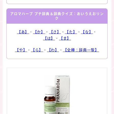
アロマハーブ プチ辞典＆辞典クイズ：あいうえおリン
ク
【あ】
・
【か】
・
【さ】
・
【た】
・
【な】
・
【は】
・
【ま】
【や】
・
【ら】
・
【わ】
・
【全種：辞典一覧】