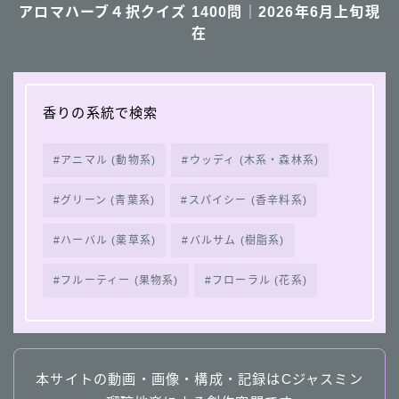
アロマハーブ４択クイズ 1400問｜2026年6月上旬現
在
香りの系統で検索
アニマル (動物系)
ウッディ (木系・森林系)
グリーン (青葉系)
スパイシー (香辛料系)
ハーバル (薬草系)
バルサム (樹脂系)
フルーティー (果物系)
フローラル (花系)
本サイトの動画・画像・構成・記録はCジャスミン