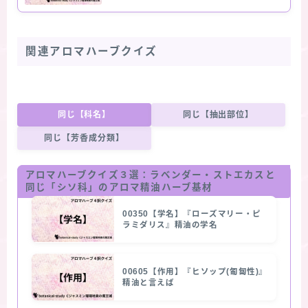
関連アロマハーブクイズ
同じ【科名】
同じ【抽出部位】
同じ【芳香成分類】
アロマハーブクイズ３選：ラベンダー・ストエカスと
同じ「シソ科」のアロマ精油ハーブ基材
00350【学名】『ローズマリー・ピ
ラミダリス』精油の学名
00605【作用】『ヒソップ(匍匐性)』
精油と言えば