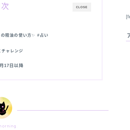
目次
CLOSE
[
日の精油の使い方
✨
#占い
にチャレンジ
11月17日以降
orning.