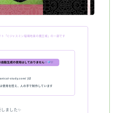
イト「Cジャスミン瑠璃地楽の魔王城」の一部です
nical-study.com/ )は
では使用を控え、人の手で制作しています
出版しました✨