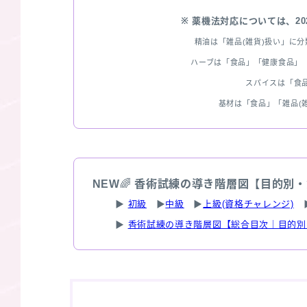
※ 薬機法対応については、2
精油は「雑品(雑貨)扱い」に
ハーブは「食品」「健康食品」「
スパイスは「食
基材は「食品」「雑品(
NEW
🌈
香術試練の導き階層図【目的別・
▶
初級
▶
中級
▶
上級(資格チャレンジ)
▶
香術試練の導き階層図【総合目次｜目的別