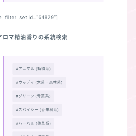
fe_filter_set id="64829"]
アロマ精油香りの系統検索
アニマル (動物系)
ウッディ (木系・森林系)
グリーン (青葉系)
スパイシー (香辛料系)
ハーバル (薬草系)