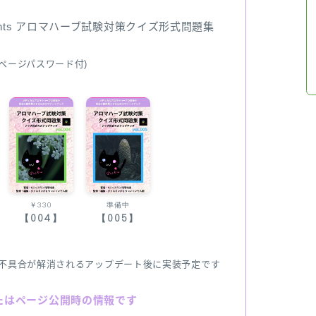
ents アロマハーブ試験対策クイズ形式問題集
ページパスワード付)
￥330
準備中
【004】
【005】
不具合が解消されるアップデート後に実装予定です
たはページ公開時の情報です