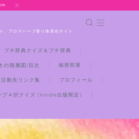
om
ト、アロマハーブ香り体系化サイト
 プチ辞典クイズ＆プチ辞典
秘密部屋
きの階層図/目次
な活動先リンク集
プロフィール
４択クイズ (kindle出版限定)