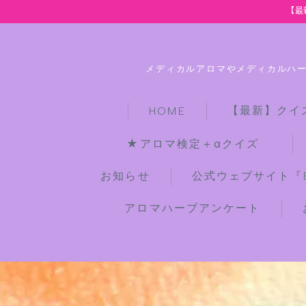
【最
メディカルアロマやメディカルハ
【最新】クイ
HOME
★アロマ検定＋αクイズ
お知らせ
公式ウェブサイト『Bot
アロマハーブアンケート