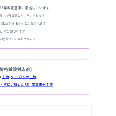
025年改正基準に準拠しています
分類され芳香浴などに用いられます
雑品(雑貨)扱い」に分類されます
品」に分類されます
雑貨)扱い」に分類されます
資格試験対応別】
▶
上級(クイズ)＆超上級
・資格試験対応別】魔導書全７層