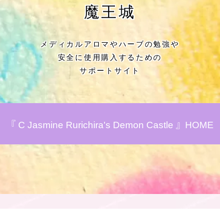
★アロマハーブ傾向チェック
魔王城
目次
メディカルアロマやハーブの勉強や
安全に使用購入するための
★導きの階層図/目次
サポートサイト
秘密部屋
お知らせ
『 C Jasmine Rurichira's Demon Castle 』HOME
公式ウェブサイト『Botanical Study』
Cジャスミン瑠璃地楽の主な活動先リン
ク集
プロフィール