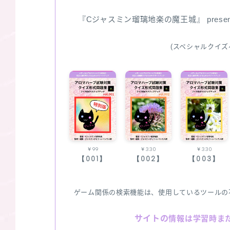
『Cジャスミン瑠璃地楽の魔王城』 pres
(スペシャルクイズ
￥99
￥330
￥330
【001】
【002】
【003】
ゲーム関係の検索機能は、使用しているツールの
サイトの
情報は学習時ま