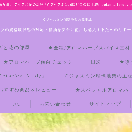
新記事】クイズと花の部屋『Cジャスミン瑠璃地楽の魔王城』botanical-study.c
Cジャスミン瑠璃地楽の魔王城
ーブの資格取得勉強対応・精油を安全に使用し購入するためのサポー
ズと花の部屋
★全種/アロマハーブスパイス基材
HOME
目次
★アロマハーブ傾向チェック
★導
【最新】クイズと花の部屋
anical Study』
Cジャスミン瑠璃地楽の主
おすすめ商品＆レビュー
★スペシャルアロマハーブ
★全種/アロマハーブスパイス基材 プ
チ辞典クイズ＆プチ辞典
お問い合わせ
サイトマップ
FAQ
★アロマ検定＋αクイズ