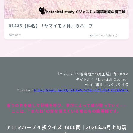
01435【科名】「ヤマイモノ科」のハーブ
2026.08.01
■アロマハーブ４択クイズ
『Cジャスミン瑠璃地楽の魔王城』内のBGM
タイトル：『Nightfall Castle』
作曲・編曲：なぐもりず様
Youtube：
https://youtu.be/KlyrFHAv5Co?si=gD3-NgE737i8rWT-
香りの色を通して記憶を呼び、学びによって魂が整っていく──
ここは、“またね”の光を覚えている者たちの魔導城です。
アロマハーブ４択クイズ 1400問｜2026年6月上旬現