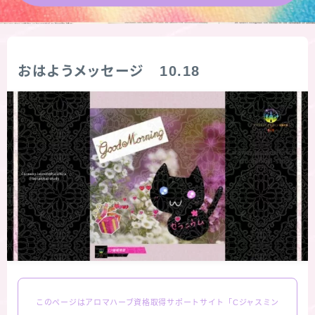
★導きの階層図/目次
秘密部屋
おはようメッセージ 10.18
お知らせ
公式ウェブサイト『Botanical Study』
Cジャスミン瑠璃地楽の主な活動先リンク集
プロフィール
アロマハーブアンケート
このページはアロマハーブ資格取得サポートサイト「Cジャスミン
おすすめ商品＆レビュー