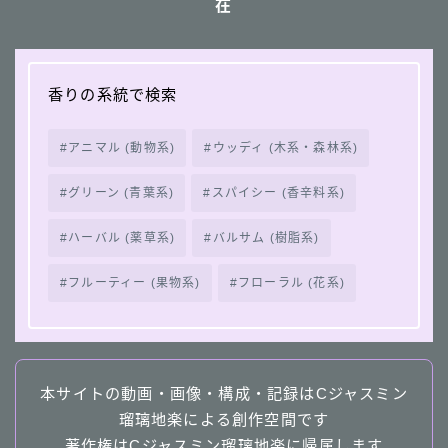
在
香りの系統で検索
アニマル (動物系)
ウッディ (木系・森林系)
グリーン (青葉系)
スパイシー (香辛料系)
ハーバル (薬草系)
バルサム (樹脂系)
フルーティー (果物系)
フローラル (花系)
本サイトの動画・画像・構成・記録はCジャスミン
瑠璃地楽による創作空間です
著作権はCジャスミン瑠璃地楽に帰属します