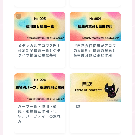
メディカルアロマ入門！
『自己責任使用がアロマ
科名別全精油一覧とケモ
の大原則』精油の禁忌と
タイプ精油と主な基材
芳香成分類と薬理作用
ハーブ一覧・作用・適
目次
応・薬物相互作用・化
学、ハーブティーの淹れ
方