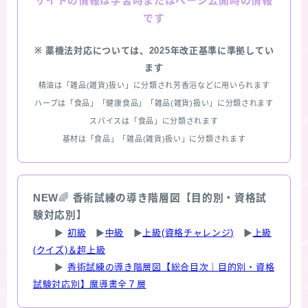
情報は学習時またはページ公開時の情報
サイトの
です
※ 薬機法対応については、2025年改正基準に準拠してい
ます
精油は「雑品(雑貨)扱い」に分類され芳香浴などに用いられます
ハーブは「食品」「健康食品」「雑品(雑貨)扱い」に分類されます
スパイスは「食品」に分類されます
基材は「食品」「雑品(雑貨)扱い」に分類されます
NEW
🌈
香術試練の導き階層図【目的別・資格試
験対応別】
▶
初級
▶
中級
▶
上級(資格チャレンジ)
▶
上級
(クイズ)＆超上級
▶
香術試練の導き階層図【総合目次｜目的別・資格
試験対応別】魔導書全７層