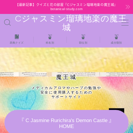
【最新記事】クイズと花の部屋『Cジャスミン瑠璃地楽の魔王城』
botanical-study.com
Cジャスミン瑠璃地楽の魔王
MENU
城
HOME
辞典クイズ
科名別
部位別
成分類別
【最新】クイズと花の部屋
★全種/アロマハーブスパイス基材 プチ辞典ク
魔王城
イズ＆プチ辞典
メディカルアロマやハーブの勉強や
安全に使用購入するための
★アロマ検定＋αクイズ
サポートサイト
★アロマハーブ傾向チェック
『 C Jasmine Rurichira's Demon Castle 』
HOME
目次