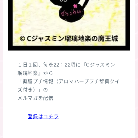
１日１回、毎晩22：22頃に『Cジャスミン
瑠璃地楽』から
「薬膳プチ情報（アロマハーブプチ辞典クイ
ズ付き）」の
メルマガを配信
登録はコチラ