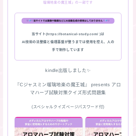
瑠璃地楽の魔王城」の一部です
★スペシャルアロマハーブ４択クイズ (kindle出
版限定)
当サイト(https://botanical-study.com/ )は
FAQ
AI技術の法整備と倫理基盤が整うまでは使用を控え、人の
手で制作しています
お問い合わせ
サイトマップ
kindle出版しました✨
『Cジャスミン瑠璃地楽の魔王城』 presents アロ
マハーブ試験対策クイズ形式問題集
(スペシャルクイズページパスワード付)